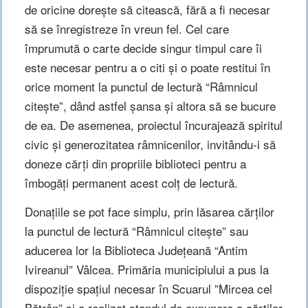
de oricine doreşte să citească, fără a fi necesar
să se înregistreze în vreun fel. Cel care
împrumută o carte decide singur timpul care îi
este necesar pentru a o citi şi o poate restitui în
orice moment la punctul de lectură “Râmnicul
citeşte”, dând astfel şansa şi altora să se bucure
de ea. De asemenea, proiectul încurajează spiritul
civic şi generozitatea râmnicenilor, invitându-i să
doneze cărţi din propriile biblioteci pentru a
îmbogăţi permanent acest colţ de lectură.
Donaţiile se pot face simplu, prin lăsarea cărţilor
la punctul de lectură “Râmnicul citeşte” sau
aducerea lor la Biblioteca Judeţeană “Antim
Ivireanul” Vâlcea. Primăria municipiului a pus la
dispoziţie spaţiul necesar în Scuarul ”Mircea cel
Bătrân” şi a realizat standul de expunere a cărţilor