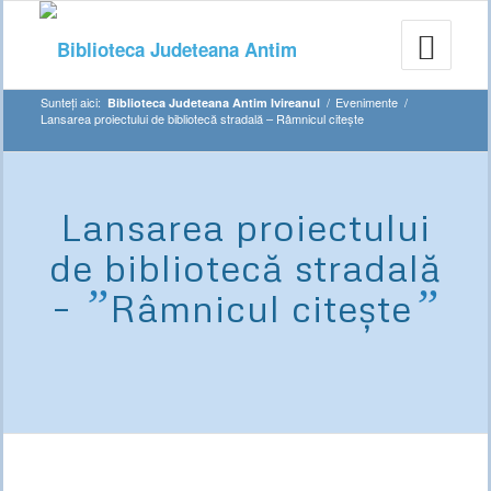
Sunteți aici:
/
Evenimente
/
Biblioteca Judeteana Antim Ivireanul
Lansarea proiectului de bibliotecă stradală – Râmnicul citeşte
Lansarea proiectului
de bibliotecă stradală
”
”
–
Râmnicul citeşte