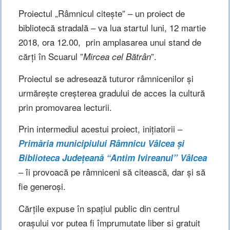
Proiectul „Râmnicul citeşte” – un proiect de
bibliotecă stradală – va lua startul luni, 12 martie
2018, ora 12.00, prin amplasarea unui stand de
cărţi în Scuarul ”
”.
Mircea cel Bătrân
Proiectul se adresează tuturor râmnicenilor şi
urmăreşte creşterea gradului de acces la cultură
prin promovarea lecturii.
Prin intermediul acestui proiect, iniţiatorii –
Primăria municipiului Râmnicu Vâlcea şi
Biblioteca Judeţeană “Antim Ivireanul” Vâlcea
– îi provoacă pe râmniceni să citească, dar şi să
fie generoşi.
Cărţile expuse în spaţiul public din centrul
oraşului vor putea fi împrumutate liber si gratuit