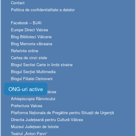
Contact
Politica de confidentialitate a datelor
Facebook – BJAI
Europe Direct Valcea
Blog Biblioteci Vâlcene
Blog Memoria vâlceana
Referinte online
Cartea de cinci stele
Blogul Sectiei Carte in limbi straine
Blogul Secției Multimedia
Blogul Filialei Ostroveni
ONG-uri active
Consiliul Judetean Valcea
Arhiepiscopia Râmnicului
Prefectura Valcea
Platforma Naționala de Pregătire pentru Situații de Urgență
Directia Judeţeană pentru Cultură Vâlcea
Muzeul Judeţean de Istorie
Teatrul „Anton Pann”