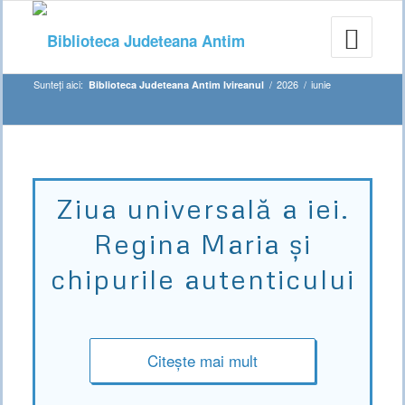
Sunteți aici:
/
2026
/
iunie
Biblioteca Judeteana Antim Ivireanul
Ziua universală a iei.
Regina Maria și
chipurile autenticului
Citește mai mult