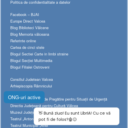
Politica de confidentialitate a datelor
Facebook – BJAI
Europe Direct Valcea
Blog Biblioteci Vâlcene
Blog Memoria vâlceana
Referinte online
Cartea de cinci stele
Blogul Sectiei Carte in limbi straine
Blogul Secției Multimedia
Blogul Filialei Ostroveni
Consiliul Judetean Valcea
Arhiepiscopia Râmnicului
Prefectura Valcea
ONG-uri active
Platforma Naționala de Pregătire pentru Situații de Urgență
Directia Judeţeană pentru Cultură Vâlcea
Muzeul Judeţean de Istorie
Teatrul „Anton Pann”
Teatrul Municipal „Ariel”