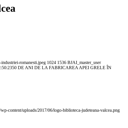
cea
-industriei-romanesti.jpeg
1024
1536
BJAI_master_user
:50:23
50 DE ANI DE LA FABRICAREA APEI GRELE ÎN
o/wp-content/uploads/2017/06/logo-biblioteca-judeteana-valcea.png