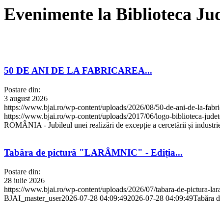
Evenimente la Biblioteca J
50 DE ANI DE LA FABRICAREA...
Postare din:
3 august 2026
https://www.bjai.ro/wp-content/uploads/2026/08/50-de-ani-de-la-fabrica
https://www.bjai.ro/wp-content/uploads/2017/06/logo-biblioteca-jude
ROMÂNIA - Jubileul unei realizări de excepție a cercetării și industri
Tabăra de pictură "LARÂMNIC" - Ediția...
Postare din:
28 iulie 2026
https://www.bjai.ro/wp-content/uploads/2026/07/tabara-de-pictura-lara
BJAI_master_user
2026-07-28 04:09:49
2026-07-28 04:09:49
Tabăra 