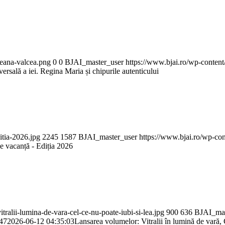
teana-valcea.png
0
0
BJAI_master_user
https://www.bjai.ro/wp-content
ersală a iei. Regina Maria și chipurile autenticului
itia-2026.jpg
2245
1587
BJAI_master_user
https://www.bjai.ro/wp-con
de vacanță - Ediția 2026
ralii-lumina-de-vara-cel-ce-nu-poate-iubi-si-lea.jpg
900
636
BJAI_mas
47
2026-06-12 04:35:03
Lansarea volumelor: Vitralii în lumină de vară, 