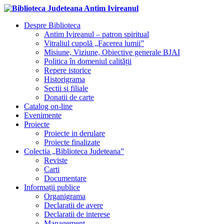
Despre Biblioteca
Antim Ivireanul – patron spiritual
Vitraliul cupolă „Facerea lumii”
Misiune, Viziune, Obiective generale BJAI
Politica în domeniul calității
Repere istorice
Historigrama
Sectii si filiale
Donatii de carte
Catalog on-line
Evenimente
Proiecte
Proiecte in derulare
Proiecte finalizate
Colectia „Biblioteca Judeteana”
Reviste
Carti
Documentare
Informații publice
Organigrama
Declaratii de avere
Declaratii de interese
Management