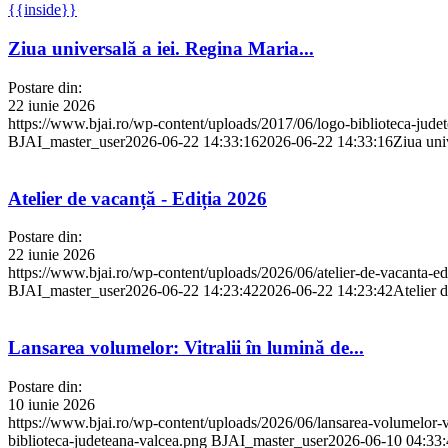
{{inside}}
Ziua universală a iei. Regina Maria...
Postare din:
22 iunie 2026
https://www.bjai.ro/wp-content/uploads/2017/06/logo-biblioteca-jude
BJAI_master_user
2026-06-22 14:33:16
2026-06-22 14:33:16
Ziua univ
Atelier de vacanță - Ediția 2026
Postare din:
22 iunie 2026
https://www.bjai.ro/wp-content/uploads/2026/06/atelier-de-vacanta-ed
BJAI_master_user
2026-06-22 14:23:42
2026-06-22 14:23:42
Atelier 
Lansarea volumelor: Vitralii în lumină de...
Postare din:
10 iunie 2026
https://www.bjai.ro/wp-content/uploads/2026/06/lansarea-volumelor-vit
biblioteca-judeteana-valcea.png
BJAI_master_user
2026-06-10 04:33: