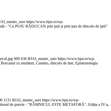
AI_master_user
https://www.bjai.ro/wp-
ală - "Cu PUIU RĂDUCAN prin țară și prin țara de dincolo de țară"
zical.jpg
900
636
BJAI_master_user
https://www.bjai.ro/wp-
: Borcanul cu murături, Camino, dincolo de tine, Epistemologia
00
1131
BJAI_master_user
https://www.bjai.ro/wp-
rnational de poezie - "RÂMNICUL ESTE METAFORĂ", Ediția a IV-a,