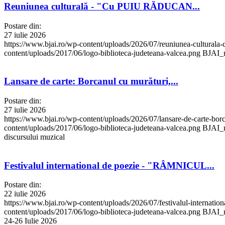
Reuniunea culturală - "Cu PUIU RĂDUCAN...
Postare din:
27 iulie 2026
https://www.bjai.ro/wp-content/uploads/2026/07/reuniunea-culturala-cu
content/uploads/2017/06/logo-biblioteca-judeteana-valcea.png
BJAI_m
Lansare de carte: Borcanul cu murături,...
Postare din:
27 iulie 2026
https://www.bjai.ro/wp-content/uploads/2026/07/lansare-de-carte-bor
content/uploads/2017/06/logo-biblioteca-judeteana-valcea.png
BJAI_m
discursului muzical
Festivalul international de poezie - "RÂMNICUL...
Postare din:
22 iulie 2026
https://www.bjai.ro/wp-content/uploads/2026/07/festivalul-internation
content/uploads/2017/06/logo-biblioteca-judeteana-valcea.png
BJAI_m
24-26 Iulie 2026