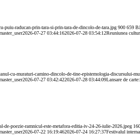
-puiu-raducan-prin-tara-si-prin-tara-de-dincolo-de-tara.jpg
900
659
BJ
aster_user
2026-07-27 03:44:16
2026-07-28 03:54:12
Reuniunea cultur
canul-cu-muraturi-camino-dincolo-de-tine-epistemologia-discursului-mu
aster_user
2026-07-27 03:42:42
2026-07-28 03:44:09
Lansare de carte
al-de-poezie-ramnicul-este-metafora-editia-iv-24-26-iulie-2026.jpeg
16
aster_user
2026-07-22 16:19:46
2026-07-24 16:27:37
Festivalul inte