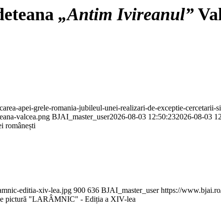
udeteana
„
Antim Ivireanul
”
Val
rea-apei-grele-romania-jubileul-unei-realizari-de-exceptie-cercetarii-si
teana-valcea.png
BJAI_master_user
2026-08-03 12:50:23
2026-08-03 12
ei românești
mnic-editia-xiv-lea.jpg
900
636
BJAI_master_user
https://www.bjai.r
de pictură "LARÂMNIC" - Ediția a XIV-lea