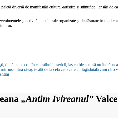
etă diversă de manifestări cultural-artistice și științifice: lansări de ca
venimentele și activitățile culturale organizate și desfășurate în mod cons
tuturor.
eşti, după cum scriu în catastihul besericii, las cu blestem să nu îndrăsne
într-însa, fără răvaş iscălit de la cela ce o cere cu făgăduială cum că o v
Antim
eteana
„
Antim Ivireanul
”
Valce