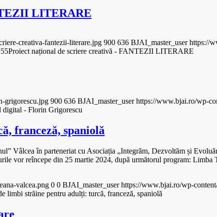
FANTEZII LITERARE
ere-creativa-fantezii-literare.jpg
900
636
BJAI_master_user
https://
:55
Proiect național de scriere creativă - FANTEZII LITERARE
n-grigorescu.jpg
900
636
BJAI_master_user
https://www.bjai.ro/wp-co
 digital - Florin Grigorescu
că, franceză, spaniolă
reanul” Vâlcea în parteneriat cu Asociația „Integrăm, Dezvoltăm și Evo
rsurile vor reîncepe din 25 martie 2024, după următorul program: Limba
teana-valcea.png
0
0
BJAI_master_user
https://www.bjai.ro/wp-content
e limbi străine pentru adulți: turcă, franceză, spaniolă
are