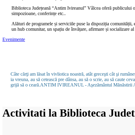
Biblioteca Județeană “Antim Ivireanul” Vâlcea oferă publicului o pal
simpozioane, conferințe etc..
Alături de programele și serviciile puse la dispoziția comunității, e
un hub comunitar, un spațiu de învățare, afirmare și socializare al 
Evenimente
Câte cărţi am lăsat în vivliotica noastră, atât greceşti cât şi rumân
ia vreuna, au să cetească pre dânsa, au să o scrie, au să caute ceva 
grijă să o ceară.
ANTIM IVIREANUL - Aşezământul Mănăstirii 
Activitati la Biblioteca Jud