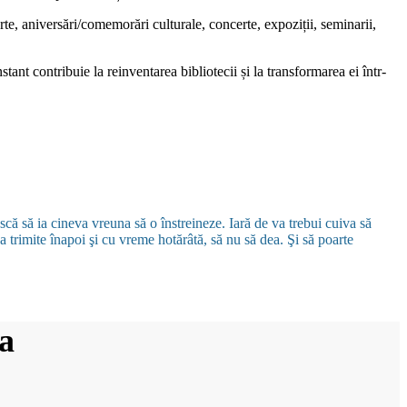
rte, aniversări/comemorări culturale, concerte, expoziții, seminarii,
tant contribuie la reinventarea bibliotecii și la transformarea ei într-
ască să ia cineva vreuna să o înstreineze. Iară de va trebui cuiva să
a trimite înapoi şi cu vreme hotărâtă, să nu să dea. Şi să poarte
a