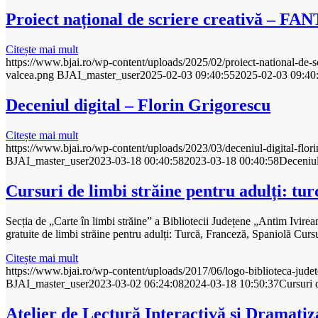
Proiect național de scriere creativă – 
Citește mai mult
https://www.bjai.ro/wp-content/uploads/2025/02/proiect-national-de-scri
valcea.png
BJAI_master_user
2025-02-03 09:40:55
2025-02-03 09:40
Deceniul digital – Florin Grigorescu
Citește mai mult
https://www.bjai.ro/wp-content/uploads/2023/03/deceniul-digital-flori
BJAI_master_user
2023-03-18 00:40:58
2023-03-18 00:40:58
Deceniul
Cursuri de limbi străine pentru adulți: tur
Secția de „Carte în limbi străine” a Bibliotecii Județene „Antim Ivi
gratuite de limbi străine pentru adulți: Turcă, Franceză, Spaniolă Cu
Citește mai mult
https://www.bjai.ro/wp-content/uploads/2017/06/logo-biblioteca-jude
BJAI_master_user
2023-03-02 06:24:08
2024-03-18 10:50:37
Cursuri d
Atelier de Lectură Interactivă și Dramatiz