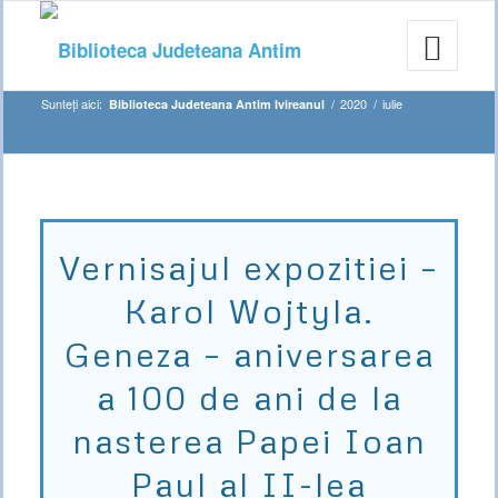
Sunteți aici:
/
2020
/
iulie
Biblioteca Judeteana Antim Ivireanul
Vernisajul expozitiei –
Karol Wojtyla.
Geneza – aniversarea
a 100 de ani de la
nasterea Papei Ioan
Paul al II-lea