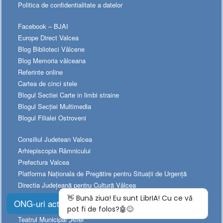
Politica de confidentialitate a datelor
Facebook – BJAI
Europe Direct Valcea
Blog Biblioteci Vâlcene
Blog Memoria vâlceana
Referinte online
Cartea de cinci stele
Blogul Sectiei Carte in limbi straine
Blogul Secției Multimedia
Blogul Filialei Ostroveni
Consiliul Judetean Valcea
Arhiepiscopia Râmnicului
Prefectura Valcea
Platforma Naționala de Pregătire pentru Situații de Urgență
Directia Judeţeană pentru Cultură Vâlcea
Muzeul Judeţean de Istorie
ONG-uri active
Teatrul „Anton Pann”
Teatrul Municipal „Ariel”