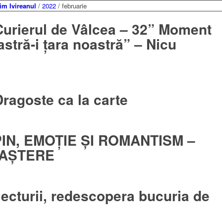
im Ivireanul
/
2022
/
februarie
Curierul de Vâlcea – 32” Moment
stră-i țara noastră” – Nicu
ragoste ca la carte
IN, EMOȚIE ȘI ROMANTISM –
NAȘTERE
lecturii, redescopera bucuria de