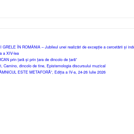
LE ÎN ROMÂNIA – Jubileul unei realizări de excepție a cercetării și indu
a a XIV-lea
N prin țară și prin țara de dincolo de țară”
i, Camino, dincolo de tine, Epistemologia discursului muzical
 „RÂMNICUL ESTE METAFORĂ”, Ediția a IV-a, 24-26 Iulie 2026