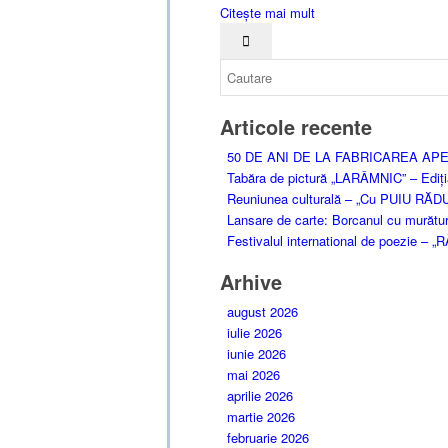
Citește mai mult
Articole recente
50 DE ANI DE LA FABRICAREA APEI GRE
Tabăra de pictură „LARÂMNIC” – Ediți
Reuniunea culturală – „Cu PUIU RĂDUCA
Lansare de carte: Borcanul cu murătur
Festivalul international de poezie –
Arhive
august 2026
iulie 2026
iunie 2026
mai 2026
aprilie 2026
martie 2026
februarie 2026