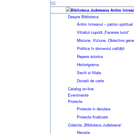
Despre Biblioteca
Antim Ivireanul – patron spiritual
Vitraliul cupolă „Facerea lumii”
Misiune, Viziune, Obiective gen
Politica în domeniul calității
Repere istorice
Historigrama
Sectii si filiale
Donatii de carte
Catalog on-line
Evenimente
Proiecte
Proiecte in derulare
Proiecte finalizate
Colectia „Biblioteca Judeteana”
Reviste