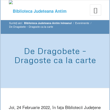
Sunteți aici:
/
Evenimente
/
Biblioteca Judeteana Antim Ivireanul
De Dragobete – Dragoste ca la carte
De Dragobete –
Dragoste ca la carte
Joi, 24 Februarie 2022, în fața Bibliotecii Județene