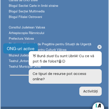
Blogul Sectiei Carte in limbi straine
Blogul Secției Multimedia
Blogul Filialei Ostroveni
Consiliul Judetean Valcea
Arhiepiscopia Râmnicului
Prefectura Valcea
Platforma Naționala de Pregătire pentru Situații de Urgență
ONG-uri active
Directia Judeţeană pentru Cultură Vâlcea
Muzeul Judeţean de Istorie
Teatrul „Anton Pann”
Teatrul Municipal „Ariel”