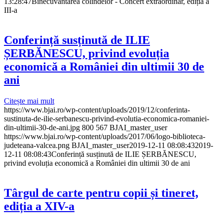
13:28:47
Binecuvântarea colindelor - Concert extraordinar, ediția a
III-a
Conferință susținută de ILIE
ȘERBĂNESCU, privind evoluția
economică a României din ultimii 30 de
ani
Citește mai mult
https://www.bjai.ro/wp-content/uploads/2019/12/conferinta-
sustinuta-de-ilie-serbanescu-privind-evolutia-economica-romaniei-
din-ultimii-30-de-ani.jpg
800
567
BJAI_master_user
https://www.bjai.ro/wp-content/uploads/2017/06/logo-biblioteca-
judeteana-valcea.png
BJAI_master_user
2019-12-11 08:08:43
2019-
12-11 08:08:43
Conferință susținută de ILIE ȘERBĂNESCU,
privind evoluția economică a României din ultimii 30 de ani
Târgul de carte pentru copii și tineret,
ediția a XIV-a