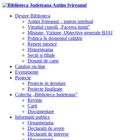
Despre Biblioteca
Antim Ivireanul – patron spiritual
Vitraliul cupolă „Facerea lumii”
Misiune, Viziune, Obiective generale BJAI
Politica în domeniul calității
Repere istorice
Historigrama
Sectii si filiale
Donatii de carte
Catalog on-line
Evenimente
Proiecte
Proiecte in derulare
Proiecte finalizate
Colectia „Biblioteca Judeteana”
Reviste
Carti
Documentare
Informații publice
Organigrama
Declaratii de avere
Declaratii de interese
Management