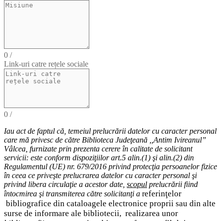
0
/
Link-uri catre rețele sociale
0
/
Iau act de faptul că,
temeiul
prelucrării datelor cu caracter personal
care mă privesc de către Biblioteca Judeţeană ,,Antim Ivireanul”
Vâlcea, furnizate prin prezenta cerere în calitate de solicitant
servicii: este conform dispoziţiilor art.5 alin.(1) şi alin.(2) din
Regulamentul (UE) nr. 679/2016 privind protecţia persoanelor fizice
în ceea ce priveşte prelucrarea datelor cu caracter personal şi
privind libera circulaţie a acestor date
,
scopul
prelucrării fiind
eferinţelor
întocmirea
şi
transmiterea
către solicitanţi a
r
bibliografice
din cataloagele electronice proprii sau din alte
surse de informare ale bibliotecii,
realizarea unor