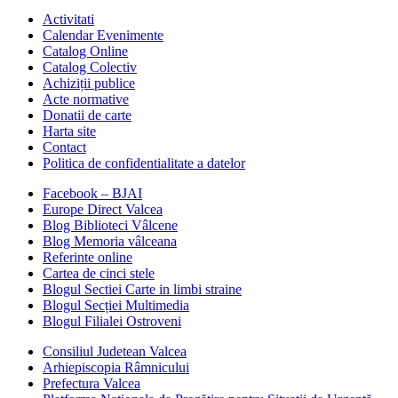
Activitati
Calendar Evenimente
Catalog Online
Catalog Colectiv
Achiziții publice
Acte normative
Donatii de carte
Harta site
Contact
Politica de confidentialitate a datelor
Facebook – BJAI
Europe Direct Valcea
Blog Biblioteci Vâlcene
Blog Memoria vâlceana
Referinte online
Cartea de cinci stele
Blogul Sectiei Carte in limbi straine
Blogul Secției Multimedia
Blogul Filialei Ostroveni
Consiliul Judetean Valcea
Arhiepiscopia Râmnicului
Prefectura Valcea