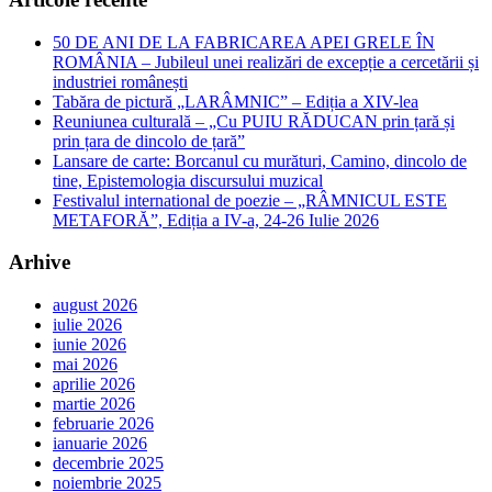
50 DE ANI DE LA FABRICAREA APEI GRELE ÎN
ROMÂNIA – Jubileul unei realizări de excepție a cercetării și
industriei românești
Tabăra de pictură „LARÂMNIC” – Ediția a XIV-lea
Reuniunea culturală – „Cu PUIU RĂDUCAN prin țară și
prin țara de dincolo de țară”
Lansare de carte: Borcanul cu murături, Camino, dincolo de
tine, Epistemologia discursului muzical
Festivalul international de poezie – „RÂMNICUL ESTE
METAFORĂ”, Ediția a IV-a, 24-26 Iulie 2026
Arhive
august 2026
iulie 2026
iunie 2026
mai 2026
aprilie 2026
martie 2026
februarie 2026
ianuarie 2026
decembrie 2025
noiembrie 2025