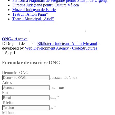
Platforma Naționala de Pregătire pentru Situații de Urgență
Directia Judeţeană pentru Cultură Vâlcea
Muzeul Judeţean de Istorie
Teatrul „Anton Pann”
Teatrul Municipal „Ariel”
ONG-uri active
© Drepturi de autor -
Biblioteca Judeteana Antim Ivireanul
-
developed by
Web Development Agency - CodeStructures
1
Step 1
Formular de inscriere ONG
Denumire ONG
account_balance
Adresa
near_me
Email
email
Telefon
call
Misiune