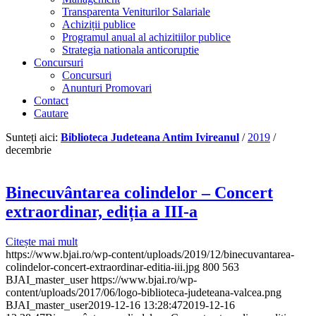
Transparenta Veniturilor Salariale
Achiziții publice
Programul anual al achizitiilor publice
Strategia nationala anticoruptie
Concursuri
Concursuri
Anunturi Promovari
Contact
Cautare
Sunteți aici:
Biblioteca Judeteana Antim Ivireanul
/
2019
/
decembrie
Binecuvântarea colindelor – Concert
extraordinar, ediția a III-a
Citește mai mult
https://www.bjai.ro/wp-content/uploads/2019/12/binecuvantarea-
colindelor-concert-extraordinar-editia-iii.jpg
800
563
BJAI_master_user
https://www.bjai.ro/wp-
content/uploads/2017/06/logo-biblioteca-judeteana-valcea.png
BJAI_master_user
2019-12-16 13:28:47
2019-12-16