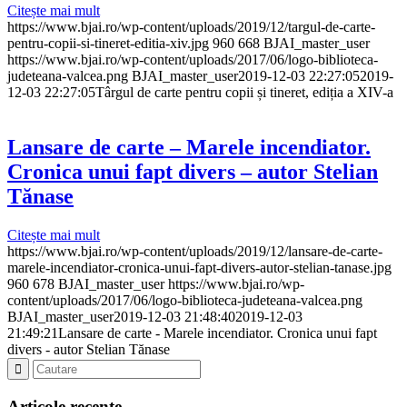
Citește mai mult
https://www.bjai.ro/wp-content/uploads/2019/12/targul-de-carte-
pentru-copii-si-tineret-editia-xiv.jpg
960
668
BJAI_master_user
https://www.bjai.ro/wp-content/uploads/2017/06/logo-biblioteca-
judeteana-valcea.png
BJAI_master_user
2019-12-03 22:27:05
2019-
12-03 22:27:05
Târgul de carte pentru copii și tineret, ediția a XIV-a
Lansare de carte – Marele incendiator.
Cronica unui fapt divers – autor Stelian
Tănase
Citește mai mult
https://www.bjai.ro/wp-content/uploads/2019/12/lansare-de-carte-
marele-incendiator-cronica-unui-fapt-divers-autor-stelian-tanase.jpg
960
678
BJAI_master_user
https://www.bjai.ro/wp-
content/uploads/2017/06/logo-biblioteca-judeteana-valcea.png
BJAI_master_user
2019-12-03 21:48:40
2019-12-03
21:49:21
Lansare de carte - Marele incendiator. Cronica unui fapt
divers - autor Stelian Tănase
Articole recente