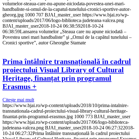
volumelor-steaua-care-nu-apune-niciodata-povestea-unei-mari-
handbaliste-si-omul-de-la-capatul-tunelului-cronici-sportive-autor-
gheorg.jpg
1000
707
BJAI_master_user
https://www.bjai.ro/wp-
content/uploads/2017/06/logo-biblioteca-judeteana-valcea.png
BJAI_master_user
2018-10-24 06:38:59
2018-10-24
06:38:59
Lansarea volumelor „Steaua care nu apune niciodată –
Povestea unei mari handbaliste” şi „Omul de la capătul tunelului –
Cronici sportive”, autor Gheorghe Stamate
Prima întâlnire transnațională în cadrul
proiectului Visual Library of Cultural
Heritage, finanțat prin programul
Erasmus +
Citește mai mult
https://www.bjai.ro/wp-content/uploads/2018/10/prima-intalnire-
transnationala-cadrul-proiectului-visual-library-cultural-heritage-
finantat-prin-programul-erasmus.jpg
1000
773
BJAI_master_user
https://www.bjai.ro/wp-content/uploads/2017/06/logo-biblioteca-
judeteana-valcea.png
BJAI_master_user
2018-10-24 06:27:32
2018-
10-24 06:27:32
Prima întâlnire transnațională în cadrul proiectului
Visual Library of Cultural Heritage, finanțat prin programul Erasmus