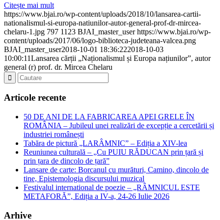
Citește mai mult
https://www.bjai.ro/wp-content/uploads/2018/10/lansarea-cartii-
nationalismul-si-europa-natiunilor-autor-general-prof-dr-mircea-
chelaru-1.jpg
797
1123
BJAI_master_user
https://www.bjai.ro/wp-
content/uploads/2017/06/logo-biblioteca-judeteana-valcea.png
BJAI_master_user
2018-10-01 18:36:22
2018-10-03
10:00:11
Lansarea cărții „Naționalismul și Europa națiunilor”, autor
general (r) prof. dr. Mircea Chelaru
Articole recente
50 DE ANI DE LA FABRICAREA APEI GRELE ÎN
ROMÂNIA – Jubileul unei realizări de excepție a cercetării și
industriei românești
Tabăra de pictură „LARÂMNIC” – Ediția a XIV-lea
Reuniunea culturală – „Cu PUIU RĂDUCAN prin țară și
prin țara de dincolo de țară”
Lansare de carte: Borcanul cu murături, Camino, dincolo de
tine, Epistemologia discursului muzical
Festivalul international de poezie – „RÂMNICUL ESTE
METAFORĂ”, Ediția a IV-a, 24-26 Iulie 2026
Arhive