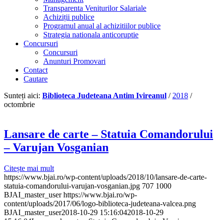
Transparenta Veniturilor Salariale
Achiziții publice
Programul anual al achizitiilor publice
Strategia nationala anticoruptie
Concursuri
Concursuri
Anunturi Promovari
Contact
Cautare
Sunteți aici:
Biblioteca Judeteana Antim Ivireanul
/
2018
/
octombrie
Lansare de carte – Statuia Comandorului
– Varujan Vosganian
Citește mai mult
https://www.bjai.ro/wp-content/uploads/2018/10/lansare-de-carte-
statuia-comandorului-varujan-vosganian.jpg
707
1000
BJAI_master_user
https://www.bjai.ro/wp-
content/uploads/2017/06/logo-biblioteca-judeteana-valcea.png
BJAI_master_user
2018-10-29 15:16:04
2018-10-29