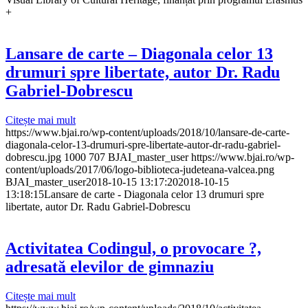
+
Lansare de carte – Diagonala celor 13
drumuri spre libertate, autor Dr. Radu
Gabriel-Dobrescu
Citește mai mult
https://www.bjai.ro/wp-content/uploads/2018/10/lansare-de-carte-
diagonala-celor-13-drumuri-spre-libertate-autor-dr-radu-gabriel-
dobrescu.jpg
1000
707
BJAI_master_user
https://www.bjai.ro/wp-
content/uploads/2017/06/logo-biblioteca-judeteana-valcea.png
BJAI_master_user
2018-10-15 13:17:20
2018-10-15
13:18:15
Lansare de carte - Diagonala celor 13 drumuri spre
libertate, autor Dr. Radu Gabriel-Dobrescu
Activitatea Codingul, o provocare ?,
adresată elevilor de gimnaziu
Citește mai mult