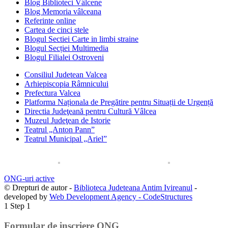
Blog Biblioteci Vâlcene
Blog Memoria vâlceana
Referinte online
Cartea de cinci stele
Blogul Sectiei Carte in limbi straine
Blogul Secției Multimedia
Blogul Filialei Ostroveni
Consiliul Judetean Valcea
Arhiepiscopia Râmnicului
Prefectura Valcea
Platforma Naționala de Pregătire pentru Situații de Urgență
Directia Judeţeană pentru Cultură Vâlcea
Muzeul Judeţean de Istorie
Teatrul „Anton Pann”
Teatrul Municipal „Ariel”
ONG-uri active
© Drepturi de autor -
Biblioteca Judeteana Antim Ivireanul
-
developed by
Web Development Agency - CodeStructures
1
Step 1
Formular de inscriere ONG