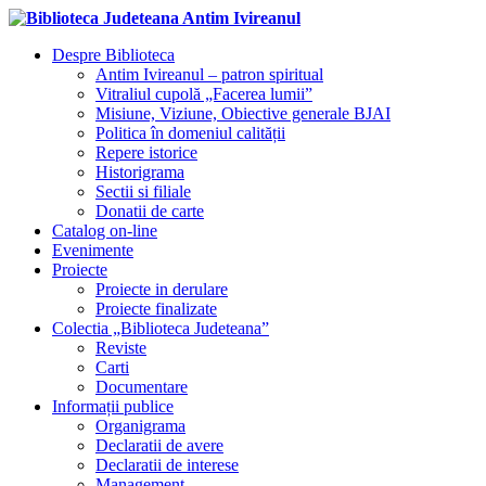
Despre Biblioteca
Antim Ivireanul – patron spiritual
Vitraliul cupolă „Facerea lumii”
Misiune, Viziune, Obiective generale BJAI
Politica în domeniul calității
Repere istorice
Historigrama
Sectii si filiale
Donatii de carte
Catalog on-line
Evenimente
Proiecte
Proiecte in derulare
Proiecte finalizate
Colectia „Biblioteca Judeteana”
Reviste
Carti
Documentare
Informații publice
Organigrama
Declaratii de avere
Declaratii de interese
Management