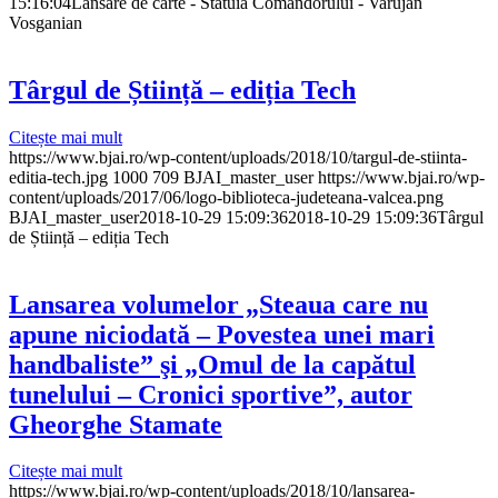
15:16:04
Lansare de carte - Statuia Comandorului - Varujan
Vosganian
Târgul de Știință – ediția Tech
Citește mai mult
https://www.bjai.ro/wp-content/uploads/2018/10/targul-de-stiinta-
editia-tech.jpg
1000
709
BJAI_master_user
https://www.bjai.ro/wp-
content/uploads/2017/06/logo-biblioteca-judeteana-valcea.png
BJAI_master_user
2018-10-29 15:09:36
2018-10-29 15:09:36
Târgul
de Știință – ediția Tech
Lansarea volumelor „Steaua care nu
apune niciodată – Povestea unei mari
handbaliste” şi „Omul de la capătul
tunelului – Cronici sportive”, autor
Gheorghe Stamate
Citește mai mult
https://www.bjai.ro/wp-content/uploads/2018/10/lansarea-