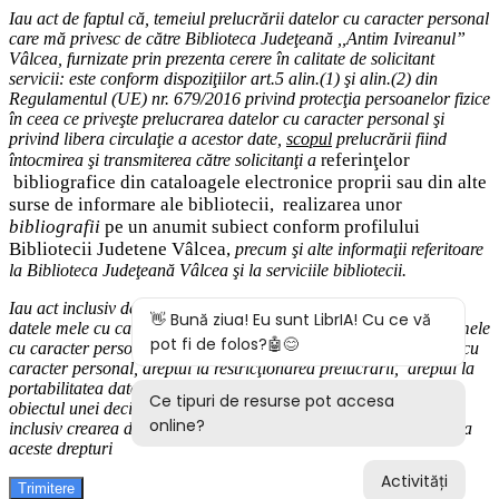
Iau act de faptul că,
temeiul
prelucrării datelor cu caracter personal
care mă privesc de către Biblioteca Judeţeană ,,Antim Ivireanul”
Vâlcea, furnizate prin prezenta cerere în calitate de solicitant
servicii: este conform dispoziţiilor art.5 alin.(1) şi alin.(2) din
Regulamentul (UE) nr. 679/2016 privind protecţia persoanelor fizice
în ceea ce priveşte prelucrarea datelor cu caracter personal şi
privind libera circulaţie a acestor date
,
scopul
prelucrării fiind
eferinţelor
întocmirea
şi
transmiterea
către solicitanţi a
r
bibliografice
din cataloagele electronice proprii sau din alte
surse de informare ale bibliotecii,
realizarea unor
bibliografii
pe un anumit subiect conform profilului
Bibliotecii Judetene Vâlcea,
precum şi alte
informaţii
referitoare
la Biblioteca Judeţeană Vâlcea şi
la serviciile bibliotecii
.
Iau act inclusiv de drepturile pe care le am (
dreptul de acces
la
datele mele cu caracter personal,
dreptul la rectificarea datelor mele
cu caracter personal inexacte,
dreptul la ştergere
a
datelor
mele cu
caracter personal, dreptul la restricţionarea prelucrării
,
d
reptul la
portabilitatea datelor
,
dreptul la opoziţie
, dreptul de a nu face
obiectul
unei decizii bazate exclusiv pe prelucrarea autom
ată,
inclusiv crearea de profiluri) şi modalităţile în care-mi pot exercita
aceste drepturi
Trimitere