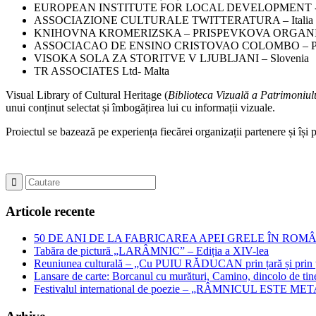
EUROPEAN INSTITUTE FOR LOCAL DEVELOPMENT -G
ASSOCIAZIONE CULTURALE TWITTERATURA – Italia
KNIHOVNA KROMERIZSKA – PRISPEVKOVA ORGANIZ
ASSOCIACAO DE ENSINO CRISTOVAO COLOMBO – Por
VISOKA SOLA ZA STORITVE V LJUBLJANI – Slovenia
TR ASSOCIATES Ltd- Malta
Visual Library of Cultural Heritage (
Biblioteca Vizuală a Patrimoniul
unui conținut selectat și îmbogățirea lui cu informații vizuale.
Proiectul se bazează pe experiența fiecărei organizații partenere și își
Articole recente
50 DE ANI DE LA FABRICAREA APEI GRELE ÎN ROMÂNIA – Jubil
Tabăra de pictură „LARÂMNIC” – Ediția a XIV-lea
Reuniunea culturală – „Cu PUIU RĂDUCAN prin țară și prin ța
Lansare de carte: Borcanul cu murături, Camino, dincolo de tin
Festivalul international de poezie – „RÂMNICUL ESTE META