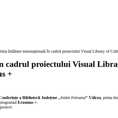
rima întâlnire transnațională în cadrul proiectului Visual Library of Cu
n cadrul proiectului Visual Libra
us +
Conferințe a Bibliotecii Județene
„
Antim Ivireanul
”
Vâlcea
, prima în
n programul
Erasmus +
.
proiect: