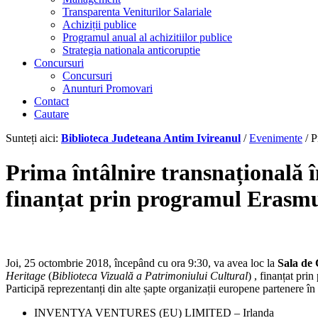
Transparenta Veniturilor Salariale
Achiziții publice
Programul anual al achizitiilor publice
Strategia nationala anticoruptie
Concursuri
Concursuri
Anunturi Promovari
Contact
Cautare
Sunteți aici:
Biblioteca Judeteana Antim Ivireanul
/
Evenimente
/
P
Prima întâlnire transnațională î
finanțat prin programul Erasm
Joi, 25 octombrie 2018, începând cu ora 9:30, va avea loc la
Sala de 
Heritage
(
Biblioteca Vizuală a Patrimoniului Cultural
) , finanțat pri
Participă reprezentanți din alte șapte organizații e
uropene partenere în 
INVENTYA VENTURES (EU) LIMITED – Irlanda