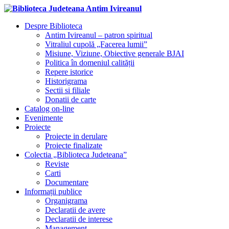
Despre Biblioteca
Antim Ivireanul – patron spiritual
Vitraliul cupolă „Facerea lumii”
Misiune, Viziune, Obiective generale BJAI
Politica în domeniul calității
Repere istorice
Historigrama
Sectii si filiale
Donatii de carte
Catalog on-line
Evenimente
Proiecte
Proiecte in derulare
Proiecte finalizate
Colectia „Biblioteca Judeteana”
Reviste
Carti
Documentare
Informații publice
Organigrama
Declaratii de avere
Declaratii de interese
Management