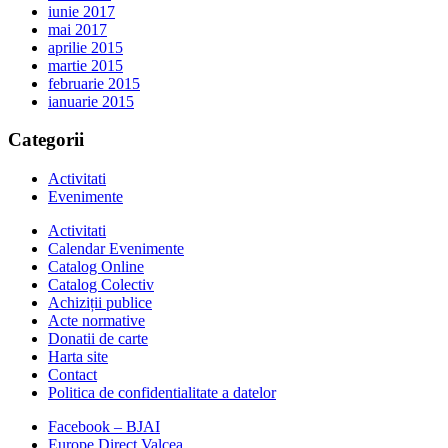
iunie 2017
mai 2017
aprilie 2015
martie 2015
februarie 2015
ianuarie 2015
Categorii
Activitati
Evenimente
Activitati
Calendar Evenimente
Catalog Online
Catalog Colectiv
Achiziții publice
Acte normative
Donatii de carte
Harta site
Contact
Politica de confidentialitate a datelor
Facebook – BJAI
Europe Direct Valcea