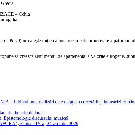
recia
ACE – Cehia
tugalia
ui Cultural
) urmărește inițierea unei metode de promovare a patrimoniulu
 propune să crească sentimentul de apartenență la valorile europene, subli
eul unei realizări de excepție a cercetării și industriei române
ra de dincolo de țară”
e, Epistemologia discursului muzical
FORĂ”, Ediția a IV-a, 24-26 Iulie 2026