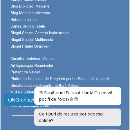
Blog Biblioteci Vâlcene
Blog Memoria vâlceana
Referinte online
Cartea de cinci stele
Blogul Sectiei Carte in limbi straine
Blogul Secției Multimedia
Blogul Filialei Ostroveni
Consiliul Judetean Valcea
Arhiepiscopia Râmnicului
Prefectura Valcea
Platforma Naționala de Pregătire pentru Situații de Urgență
Directia Judeţeană pentru Cultură Vâlcea
Muzeul Judeţean de Istorie
Teatrul „Anton Pann”
ONG-uri active
Teatrul Municipal „Ariel”