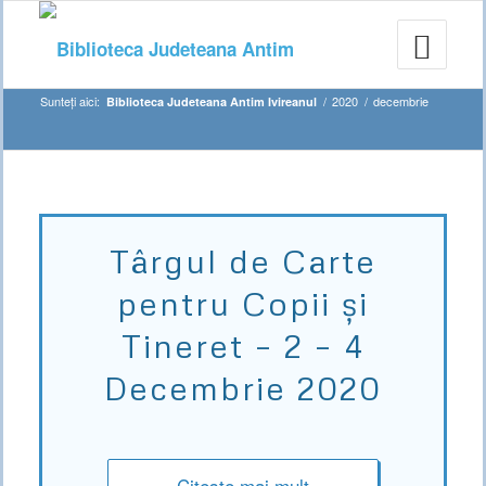
Sunteți aici:
/
2020
/
decembrie
Biblioteca Judeteana Antim Ivireanul
Târgul de Carte
pentru Copii și
Tineret – 2 – 4
Decembrie 2020
Citește mai mult