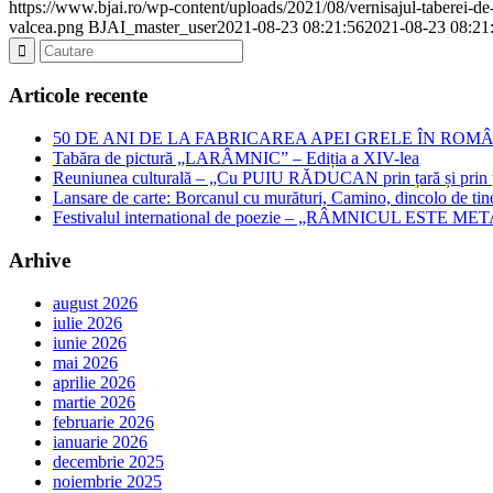
https://www.bjai.ro/wp-content/uploads/2021/08/vernisajul-taberei-de-p
valcea.png
BJAI_master_user
2021-08-23 08:21:56
2021-08-23 08:21
Articole recente
50 DE ANI DE LA FABRICAREA APEI GRELE ÎN ROMÂNIA – Jubil
Tabăra de pictură „LARÂMNIC” – Ediția a XIV-lea
Reuniunea culturală – „Cu PUIU RĂDUCAN prin țară și prin ța
Lansare de carte: Borcanul cu murături, Camino, dincolo de tin
Festivalul international de poezie – „RÂMNICUL ESTE META
Arhive
august 2026
iulie 2026
iunie 2026
mai 2026
aprilie 2026
martie 2026
februarie 2026
ianuarie 2026
decembrie 2025
noiembrie 2025