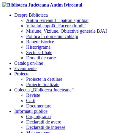
Despre Biblioteca
Antim Ivireanul – patron spiritual
Vitraliul cupolă „Facerea lumii”
Misiune, Viziune, Obiective generale BJAI
Politica în domeniul calității
Repere istorice
Historigrama
Sectii si filiale
Donatii de carte
Catalog on-line
Evenimente
Proiecte
Proiecte in derulare
Proiecte finalizate
Colectia „Biblioteca Judeteana”
Reviste
Carti
Documentare
Informații publice
Organigrama
Declaratii de avere
Declaratii de interese
Management