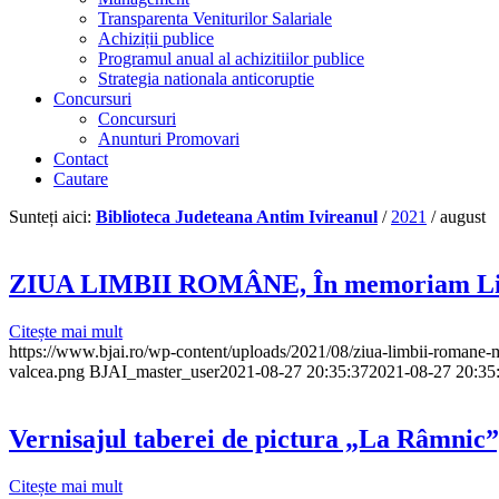
Transparenta Veniturilor Salariale
Achiziții publice
Programul anual al achizitiilor publice
Strategia nationala anticoruptie
Concursuri
Concursuri
Anunturi Promovari
Contact
Cautare
Sunteți aici:
Biblioteca Judeteana Antim Ivireanul
/
2021
/
august
ZIUA LIMBII ROMÂNE, În memoriam Lig
Citește mai mult
https://www.bjai.ro/wp-content/uploads/2021/08/ziua-limbii-romane
valcea.png
BJAI_master_user
2021-08-27 20:35:37
2021-08-27 20:35
Vernisajul taberei de pictura „La Râmnic”,
Citește mai mult