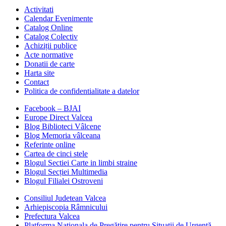
Activitati
Calendar Evenimente
Catalog Online
Catalog Colectiv
Achiziții publice
Acte normative
Donatii de carte
Harta site
Contact
Politica de confidentialitate a datelor
Facebook – BJAI
Europe Direct Valcea
Blog Biblioteci Vâlcene
Blog Memoria vâlceana
Referinte online
Cartea de cinci stele
Blogul Sectiei Carte in limbi straine
Blogul Secției Multimedia
Blogul Filialei Ostroveni
Consiliul Judetean Valcea
Arhiepiscopia Râmnicului
Prefectura Valcea
Platforma Naționala de Pregătire pentru Situații de Urgență