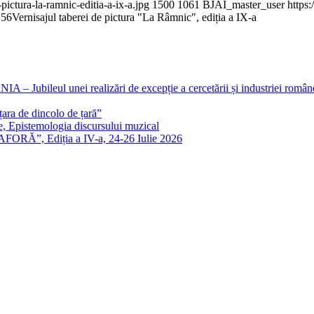
ictura-la-ramnic-editia-a-ix-a.jpg
1500
1061
BJAI_master_user
https
:56
Vernisajul taberei de pictura "La Râmnic", ediția a IX-a
eul unei realizări de excepție a cercetării și industriei române
ra de dincolo de țară”
e, Epistemologia discursului muzical
FORĂ”, Ediția a IV-a, 24-26 Iulie 2026