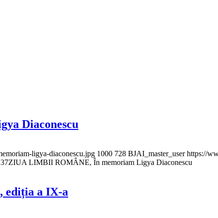
ya Diaconescu
-memoriam-ligya-diaconescu.jpg
1000
728
BJAI_master_user
https://w
:37
ZIUA LIMBII ROMÂNE, În memoriam Ligya Diaconescu
 ediția a IX-a