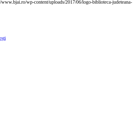
://www.bjai.ro/wp-content/uploads/2017/06/logo-biblioteca-judeteana-
ști