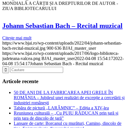
MONDIALĂ A CĂRȚII ȘI A DREPTURILOR DE AUTOR -
ZIUA BIBLIOTECARULUI
Johann Sebastian Bach – Recital muzical
Citește mai mult
https://www.bjai.ro/wp-content/uploads/2022/04/johann-sebastian-
bach-recital-muzical.jpg
900
636
BJAI_master_user
https://www.bjai.ro/wp-content/uploads/2017/06/logo-biblioteca-
judeteana-valcea.png
BJAI_master_user
2022-04-08 15:54:17
2022-
04-08 15:54:17
Johann Sebastian Bach - Recital muzical
Articole recente
50 DE ANI DE LA FABRICAREA APEI GRELE ÎN
ROMÂNIA – Jubileul unei realizări de excepție a cercetării și
industriei românești
Tabăra de pictură „LARÂMNIC” – Ediția a XIV-lea
Reuniunea culturală – „Cu PUIU RĂDUCAN prin țară și
prin țara de dincolo de țară”
Lansare de carte: Borcanul cu murături, Camino, dincolo de