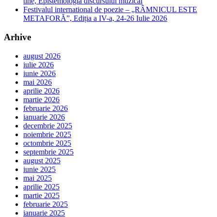
tine, Epistemologia discursului muzical
Festivalul international de poezie – „RÂMNICUL ESTE
METAFORĂ”, Ediția a IV-a, 24-26 Iulie 2026
Arhive
august 2026
iulie 2026
iunie 2026
mai 2026
aprilie 2026
martie 2026
februarie 2026
ianuarie 2026
decembrie 2025
noiembrie 2025
octombrie 2025
septembrie 2025
august 2025
iunie 2025
mai 2025
aprilie 2025
martie 2025
februarie 2025
ianuarie 2025