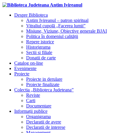
Despre Biblioteca
Antim Ivireanul – patron spiritual
Vitraliul cupolă „Facerea lumii”
Misiune, Viziune, Obiective generale BJAI
Politica în domeniul calității
Repere istorice
Historigrama
Sectii si filiale
Donatii de carte
Catalog on-line
Evenimente
Proiecte
Proiecte in derulare
Proiecte finalizate
Colectia „Biblioteca Judeteana”
Reviste
Carti
Documentare
Informații publice
Organigrama
Declaratii de avere
Declaratii de interese
Management