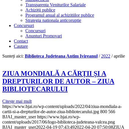
Transparenta Veniturilor Salariale
Achiziții publice
Programul anual al achizitiilor publice
Strategia nationala anticoruptie
Concursuri
Concursuri
Anunturi Promovari
Contact
Cautare
Sunteți aici:
Biblioteca Judeteana Antim Ivireanul
/
2022
/
aprilie
ZIUA MONDIALĂ A CĂRȚII ȘI A
DREPTURILOR DE AUTOR – ZIUA
BIBLIOTECARULUI
Citește mai mult
https://www.bjai.ro/wp-content/uploads/2022/04/ziua-mondiala-a-
cartii-si-a-drepturilor-de-autor-ziua-bibliotecarului.jpg
800
566
BJAI_master_user
https://www.bjai.ro/wp-
content/uploads/2017/06/logo-biblioteca-judeteana-valcea.png
BJAI_master_user
2022-04-19 07:43:49
2022-04-20 07:50:08
ZIUA