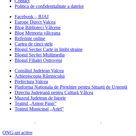
Contact
Politica de confidentialitate a datelor
Facebook – BJAI
Europe Direct Valcea
Blog Biblioteci Vâlcene
Blog Memoria vâlceana
Referinte online
Cartea de cinci stele
Blogul Sectiei Carte in limbi straine
Blogul Secției Multimedia
Blogul Filialei Ostroveni
Consiliul Judetean Valcea
Arhiepiscopia Râmnicului
Prefectura Valcea
Platforma Naționala de Pregătire pentru Situații de Urgență
Directia Judeţeană pentru Cultură Vâlcea
Muzeul Judeţean de Istorie
Teatrul „Anton Pann”
Teatrul Municipal „Ariel”
ONG-uri active