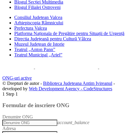
Blogul Secției Multimedia
Blogul Filialei Ostroveni
Consiliul Judetean Valcea
Arhiepiscopia Râmnicului
Prefectura Valcea
Platforma Naționala de Pregătire pentru Situații de Urgență
Directia Judeţeană pentru Cultură Vâlcea
Muzeul Judeţean de Istorie
Teatrul „Anton Pann”
Teatrul Municipal „Ariel”
ONG-uri active
© Drepturi de autor -
Biblioteca Judeteana Antim Ivireanul
-
developed by
Web Development Agency - CodeStructures
1
Step 1
Formular de inscriere ONG
Denumire ONG
account_balance
Adresa