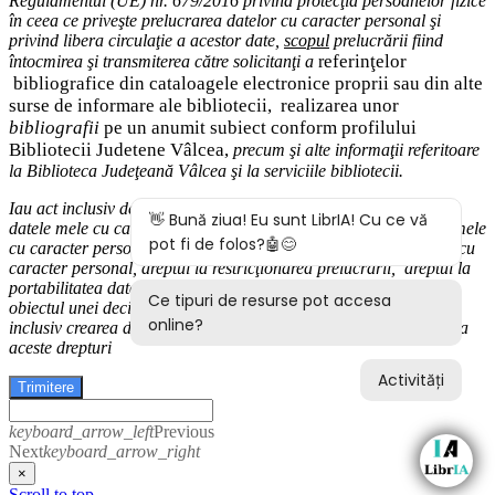
Regulamentul (UE) nr. 679/2016 privind protecţia persoanelor fizice
în ceea ce priveşte prelucrarea datelor cu caracter personal şi
privind libera circulaţie a acestor date
,
scopul
prelucrării fiind
eferinţelor
întocmirea
şi
transmiterea
către solicitanţi a
r
bibliografice
din cataloagele electronice proprii sau din alte
surse de informare ale bibliotecii,
realizarea unor
bibliografii
pe un anumit subiect conform profilului
Bibliotecii Judetene Vâlcea,
precum şi alte
informaţii
referitoare
la Biblioteca Judeţeană Vâlcea şi
la serviciile bibliotecii
.
Iau act inclusiv de drepturile pe care le am (
dreptul de acces
la
datele mele cu caracter personal,
dreptul la rectificarea datelor mele
cu caracter personal inexacte,
dreptul la ştergere
a
datelor
mele cu
caracter personal, dreptul la restricţionarea prelucrării
,
d
reptul la
portabilitatea datelor
,
dreptul la opoziţie
, dreptul de a nu face
obiectul
unei decizii bazate exclusiv pe prelucrarea autom
ată,
inclusiv crearea de profiluri) şi modalităţile în care-mi pot exercita
aceste drepturi
Trimitere
keyboard_arrow_left
Previous
Next
keyboard_arrow_right
×
Scroll to top