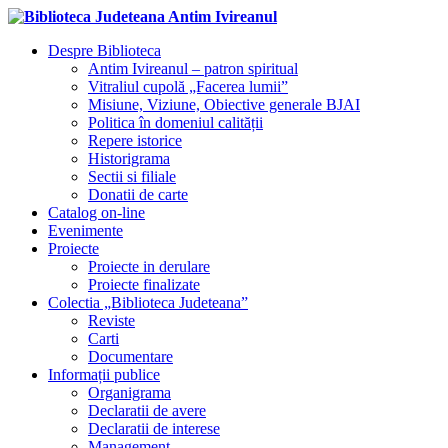
Despre Biblioteca
Antim Ivireanul – patron spiritual
Vitraliul cupolă „Facerea lumii”
Misiune, Viziune, Obiective generale BJAI
Politica în domeniul calității
Repere istorice
Historigrama
Sectii si filiale
Donatii de carte
Catalog on-line
Evenimente
Proiecte
Proiecte in derulare
Proiecte finalizate
Colectia „Biblioteca Judeteana”
Reviste
Carti
Documentare
Informații publice
Organigrama
Declaratii de avere
Declaratii de interese
Management