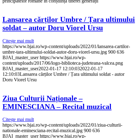
principatelor române în conștiința tinerei generații
Lansarea cărților Umbre / Țara ultimului
soldat – autor Doru Viorel Ursu
Citește mai mult
https://www.bjai.ro/wp-content/uploads/2022/01/lansarea-cartilor-
umbre-tara-ultimului-soldat-autor-doru-viorel-ursu.jpg
900
636
BJAI_master_user
https://www.bjai.ro/wp-
content/uploads/2017/06/logo-biblioteca-judeteana-valcea.png
BJAI_master_user
2022-01-17 12:10:03
2022-01-17
12:10:03
Lansarea cărților Umbre / Țara ultimului soldat - autor
Doru Viorel Ursu
Ziua Culturii Naționale –
EMINESCIANA – Recital muzical
Citește mai mult
https://www.bjai.ro/wp-content/uploads/2022/01/ziua-culturii-
nationale-eminesciana-recital-muzical.jpg
900
636
BJAI_master_user
https://www.bjai.ro/wp-