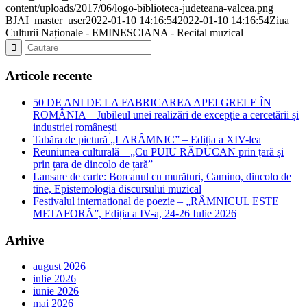
content/uploads/2017/06/logo-biblioteca-judeteana-valcea.png
BJAI_master_user
2022-01-10 14:16:54
2022-01-10 14:16:54
Ziua
Culturii Naționale - EMINESCIANA - Recital muzical
Articole recente
50 DE ANI DE LA FABRICAREA APEI GRELE ÎN
ROMÂNIA – Jubileul unei realizări de excepție a cercetării și
industriei românești
Tabăra de pictură „LARÂMNIC” – Ediția a XIV-lea
Reuniunea culturală – „Cu PUIU RĂDUCAN prin țară și
prin țara de dincolo de țară”
Lansare de carte: Borcanul cu murături, Camino, dincolo de
tine, Epistemologia discursului muzical
Festivalul international de poezie – „RÂMNICUL ESTE
METAFORĂ”, Ediția a IV-a, 24-26 Iulie 2026
Arhive
august 2026
iulie 2026
iunie 2026
mai 2026