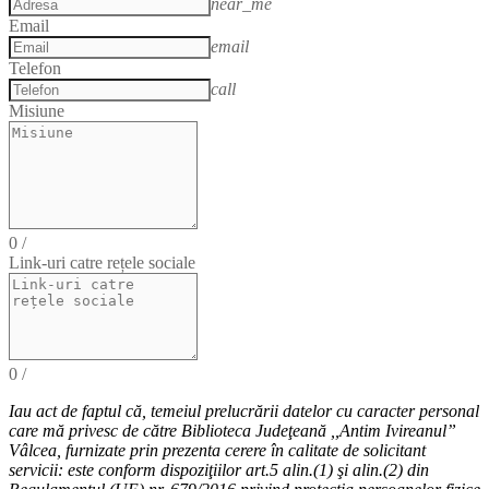
near_me
Email
email
Telefon
call
Misiune
0
/
Link-uri catre rețele sociale
0
/
Iau act de faptul că,
temeiul
prelucrării datelor cu caracter personal
care mă privesc de către Biblioteca Judeţeană ,,Antim Ivireanul”
Vâlcea, furnizate prin prezenta cerere în calitate de solicitant
servicii: este conform dispoziţiilor art.5 alin.(1) şi alin.(2) din