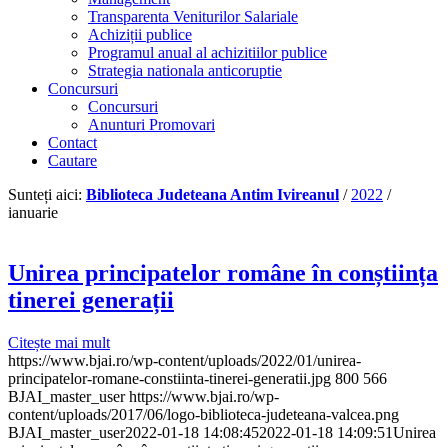
Transparenta Veniturilor Salariale
Achiziții publice
Programul anual al achizitiilor publice
Strategia nationala anticoruptie
Concursuri
Concursuri
Anunturi Promovari
Contact
Cautare
Sunteți aici:
Biblioteca Judeteana Antim Ivireanul
/
2022
/
ianuarie
Unirea principatelor române în conștiința
tinerei generații
Citește mai mult
https://www.bjai.ro/wp-content/uploads/2022/01/unirea-
principatelor-romane-constiinta-tinerei-generatii.jpg
800
566
BJAI_master_user
https://www.bjai.ro/wp-
content/uploads/2017/06/logo-biblioteca-judeteana-valcea.png
BJAI_master_user
2022-01-18 14:08:45
2022-01-18 14:09:51
Unirea