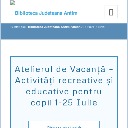
Sunteți aici:
/
2024
/
iunie
Biblioteca Judeteana Antim Ivireanul
Atelierul de Vacanță –
Activități recreative și
educative pentru
copii 1-25 Iulie
Citește mai mult