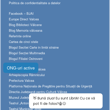
Politica de confidentialitate a datelor
Facebook – BJAI
Europe Direct Valcea
Blog Biblioteci Vâlcene
Blog Memoria vâlceana
Referinte online
Cartea de cinci stele
Blogul Sectiei Carte in limbi straine
Blogul Secției Multimedia
Blogul Filialei Ostroveni
ONG-uri active
Consiliul Judetean Valcea
Arhiepiscopia Râmnicului
Prefectura Valcea
Platforma Naționala de Pregătire pentru Situații de Urgență
Directia Judeţeană pentru Cultură Vâlcea
Muzeul Judeţean de Istorie
Teatrul „Anton Pann”
Teatrul Municipal „Ariel”