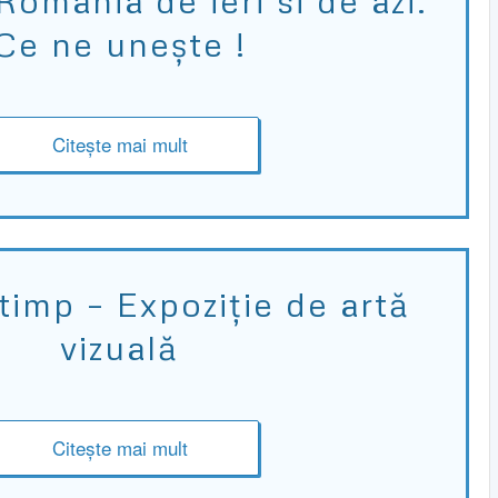
omânia de ieri si de azi.
Ce ne unește !
Citește mai mult
 timp – Expoziție de artă
vizuală
Citește mai mult