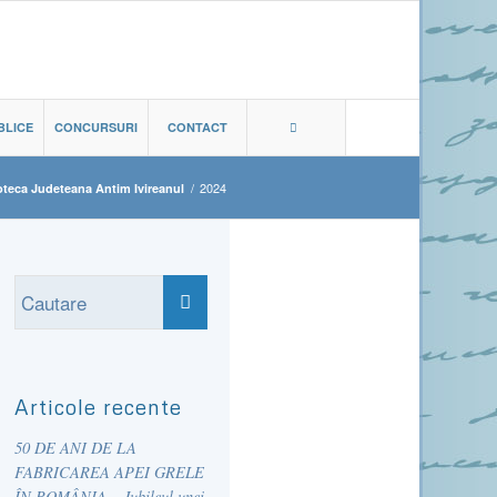
BLICE
CONCURSURI
CONTACT
/
2024
oteca Judeteana Antim Ivireanul
Articole recente
50 DE ANI DE LA
FABRICAREA APEI GRELE
ÎN ROMÂNIA – Jubileul unei