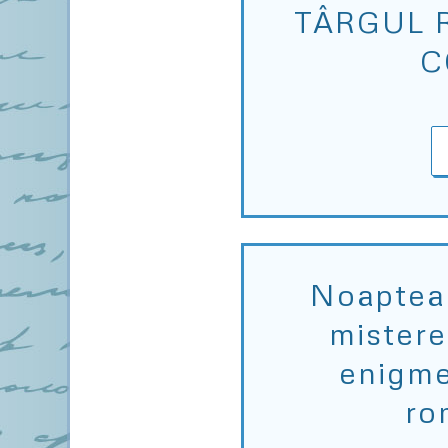
TÂRGUL 
C
Noaptea 
mistere
enigme
ro