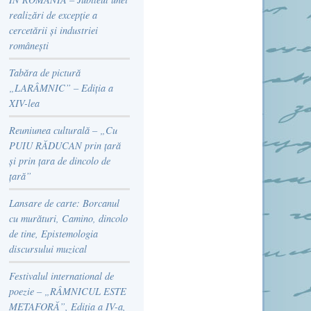
realizări de excepție a
cercetării și industriei
românești
Tabăra de pictură
„LARÂMNIC” – Ediția a
XIV-lea
Reuniunea culturală – „Cu
PUIU RĂDUCAN prin țară
și prin țara de dincolo de
țară”
Lansare de carte: Borcanul
cu murături, Camino, dincolo
de tine, Epistemologia
discursului muzical
Festivalul international de
poezie – „RÂMNICUL ESTE
METAFORĂ”, Ediția a IV-a,