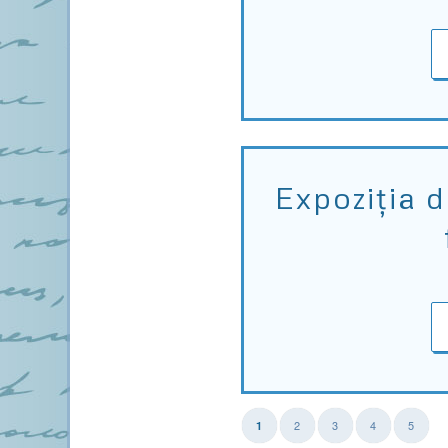
Expoziția 
2
3
4
5
1