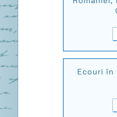
României, R
Ecouri în