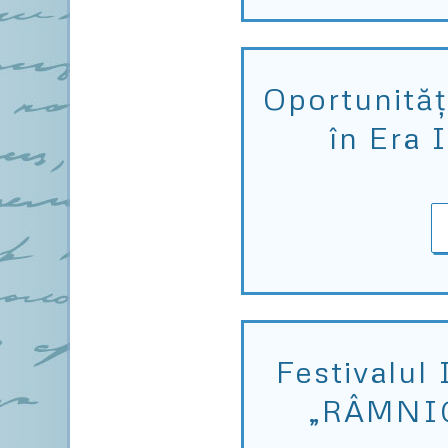
Oportunităț
în Era I
Festivalul 
„RÂMNI