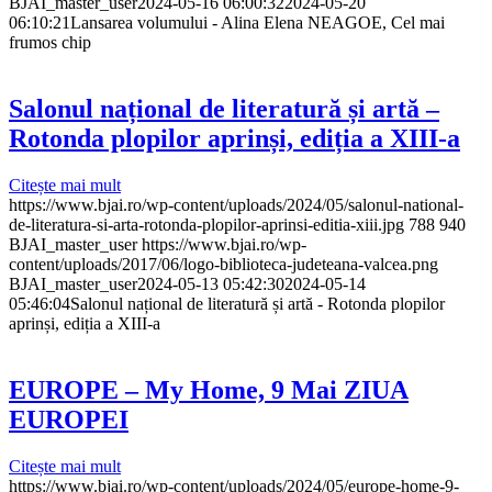
BJAI_master_user
2024-05-16 06:00:32
2024-05-20
06:10:21
Lansarea volumului - Alina Elena NEAGOE, Cel mai
frumos chip
Salonul național de literatură și artă –
Rotonda plopilor aprinși, ediția a XIII-a
Citește mai mult
https://www.bjai.ro/wp-content/uploads/2024/05/salonul-national-
de-literatura-si-arta-rotonda-plopilor-aprinsi-editia-xiii.jpg
788
940
BJAI_master_user
https://www.bjai.ro/wp-
content/uploads/2017/06/logo-biblioteca-judeteana-valcea.png
BJAI_master_user
2024-05-13 05:42:30
2024-05-14
05:46:04
Salonul național de literatură și artă - Rotonda plopilor
aprinși, ediția a XIII-a
EUROPE – My Home, 9 Mai ZIUA
EUROPEI
Citește mai mult
https://www.bjai.ro/wp-content/uploads/2024/05/europe-home-9-