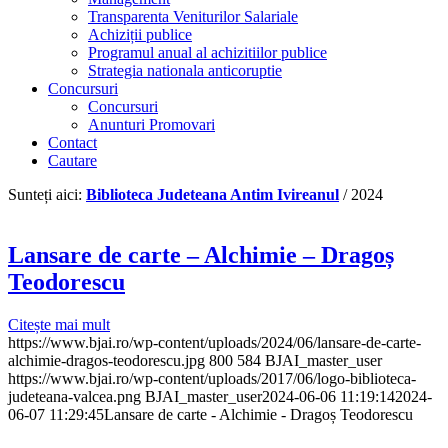
Transparenta Veniturilor Salariale
Achiziții publice
Programul anual al achizitiilor publice
Strategia nationala anticoruptie
Concursuri
Concursuri
Anunturi Promovari
Contact
Cautare
Sunteți aici:
Biblioteca Judeteana Antim Ivireanul
/
2024
Lansare de carte – Alchimie – Dragoș
Teodorescu
Citește mai mult
https://www.bjai.ro/wp-content/uploads/2024/06/lansare-de-carte-
alchimie-dragos-teodorescu.jpg
800
584
BJAI_master_user
https://www.bjai.ro/wp-content/uploads/2017/06/logo-biblioteca-
judeteana-valcea.png
BJAI_master_user
2024-06-06 11:19:14
2024-
06-07 11:29:45
Lansare de carte - Alchimie - Dragoș Teodorescu