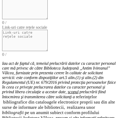
0
/
Link-uri catre rețele sociale
0
/
Iau act de faptul că,
temeiul
prelucrării datelor cu caracter personal
care mă privesc de către Biblioteca Judeţeană ,,Antim Ivireanul”
Vâlcea, furnizate prin prezenta cerere în calitate de solicitant
servicii: este conform dispoziţiilor art.5 alin.(1) şi alin.(2) din
Regulamentul (UE) nr. 679/2016 privind protecţia persoanelor fizice
în ceea ce priveşte prelucrarea datelor cu caracter personal şi
privind libera circulaţie a acestor date
,
scopul
prelucrării fiind
eferinţelor
întocmirea
şi
transmiterea
către solicitanţi a
r
bibliografice
din cataloagele electronice proprii sau din alte
surse de informare ale bibliotecii,
realizarea unor
bibliografii
pe un anumit subiect conform profilului
Bibliotecii Judetene Vâlcea,
precum şi alte
informaţii
referitoare