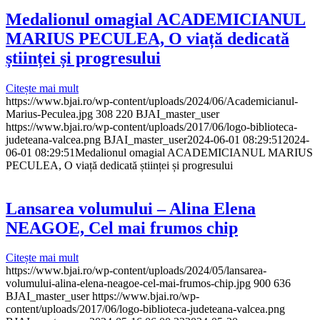
Medalionul omagial ACADEMICIANUL
MARIUS PECULEA, O viață dedicată
științei și progresului
Citește mai mult
https://www.bjai.ro/wp-content/uploads/2024/06/Academicianul-
Marius-Peculea.jpg
308
220
BJAI_master_user
https://www.bjai.ro/wp-content/uploads/2017/06/logo-biblioteca-
judeteana-valcea.png
BJAI_master_user
2024-06-01 08:29:51
2024-
06-01 08:29:51
Medalionul omagial ACADEMICIANUL MARIUS
PECULEA, O viață dedicată științei și progresului
Lansarea volumului – Alina Elena
NEAGOE, Cel mai frumos chip
Citește mai mult
https://www.bjai.ro/wp-content/uploads/2024/05/lansarea-
volumului-alina-elena-neagoe-cel-mai-frumos-chip.jpg
900
636
BJAI_master_user
https://www.bjai.ro/wp-
content/uploads/2017/06/logo-biblioteca-judeteana-valcea.png