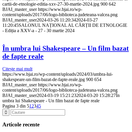
cartii-de-etnologie-editia-xxv-27-30-martie-2024.jpg
900
642
BJAI_master_user
https://www.bjai.ro/wp-
content/uploads/2017/06/logo-biblioteca-judeteana-valcea.png
BJAI_master_user
2024-03-26 11:20:34
2024-03-27
11:20:45
SALONUL NAȚIONAL AL CĂRȚII DE ETNOLOGIE
- Ediția a XXV-a - 27 - 30 martie 2024
În umbra lui Shakespeare – Un film bazat
de fapte reale
Citește mai mult
https://www.bjai.ro/wp-content/uploads/2024/03/umbra-lui-
shakespeare-un-film-bazat-de-fapte-reale.jpg
900
654
BJAI_master_user
https://www.bjai.ro/wp-
content/uploads/2017/06/logo-biblioteca-judeteana-valcea.png
BJAI_master_user
2024-03-19 15:21:23
2024-03-20 15:28:27
În
umbra lui Shakespeare - Un film bazat de fapte reale
Pagina 3 din 5
1
2
3
4
5
Articole recente