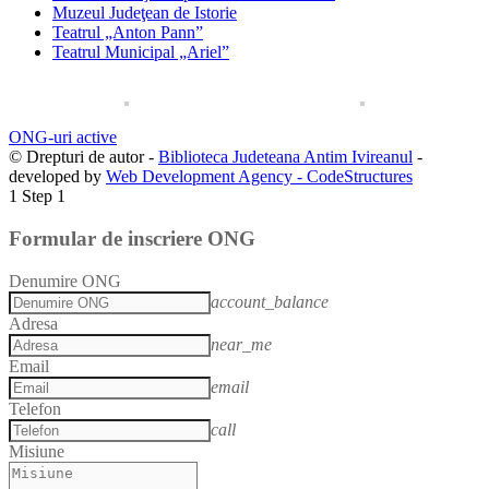
Muzeul Judeţean de Istorie
Teatrul „Anton Pann”
Teatrul Municipal „Ariel”
ONG-uri active
© Drepturi de autor -
Biblioteca Judeteana Antim Ivireanul
-
developed by
Web Development Agency - CodeStructures
1
Step 1
Formular de inscriere ONG
Denumire ONG
account_balance
Adresa
near_me
Email
email
Telefon
call
Misiune