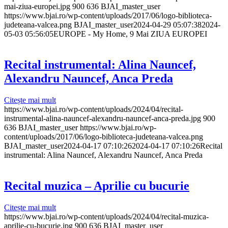
mai-ziua-europei.jpg
900
636
BJAI_master_user
https://www.bjai.ro/wp-content/uploads/2017/06/logo-biblioteca-
judeteana-valcea.png
BJAI_master_user
2024-04-29 05:07:38
2024-
05-03 05:56:05
EUROPE - My Home, 9 Mai ZIUA EUROPEI
Recital instrumental: Alina Nauncef,
Alexandru Nauncef, Anca Preda
Citește mai mult
https://www.bjai.ro/wp-content/uploads/2024/04/recital-
instrumental-alina-nauncef-alexandru-nauncef-anca-preda.jpg
900
636
BJAI_master_user
https://www.bjai.ro/wp-
content/uploads/2017/06/logo-biblioteca-judeteana-valcea.png
BJAI_master_user
2024-04-17 07:10:26
2024-04-17 07:10:26
Recital
instrumental: Alina Nauncef, Alexandru Nauncef, Anca Preda
Recital muzica – Aprilie cu bucurie
Citește mai mult
https://www.bjai.ro/wp-content/uploads/2024/04/recital-muzica-
aprilie-cu-bucurie.jpg
900
636
BJAI_master_user