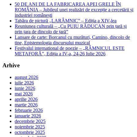
50 DE ANI DE LA FABRICAREA APEI GRELE ÎN
ROMÂNIA – Jubileul unei realizări de excepție a cercetării și
industriei românești
Tabăra de pictură „LARÂMNIC” – Ediția a XIV-lea
Reuniunea culturală – „Cu PUIU RĂDUCAN prin țară și
prin țara de dincolo de țară”
Lansare de carte: Borcanul cu murături, Camino, dincolo de
tine, Epistemologia discursului muzical
Festivalul international de poezie – „RÂMNICUL ESTE
METAFORĂ”, Ediția a IV-a, 24-26 Iulie 2026
Arhive
august 2026
iulie 2026
iunie 2026
mai 2026
aprilie 2026
martie 2026
februarie 2026
ianuarie 2026
decembrie 2025
noiembrie 2025
octombrie 2025