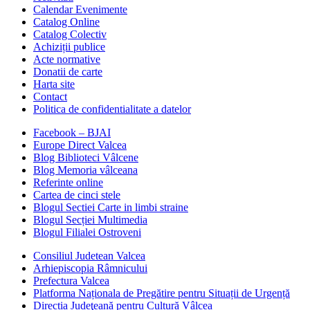
Calendar Evenimente
Catalog Online
Catalog Colectiv
Achiziții publice
Acte normative
Donatii de carte
Harta site
Contact
Politica de confidentialitate a datelor
Facebook – BJAI
Europe Direct Valcea
Blog Biblioteci Vâlcene
Blog Memoria vâlceana
Referinte online
Cartea de cinci stele
Blogul Sectiei Carte in limbi straine
Blogul Secției Multimedia
Blogul Filialei Ostroveni
Consiliul Judetean Valcea
Arhiepiscopia Râmnicului
Prefectura Valcea
Platforma Naționala de Pregătire pentru Situații de Urgență
Directia Judeţeană pentru Cultură Vâlcea