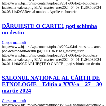
https://www.bjai.ro/wp-content/uploads/2017/06/logo-biblioteca-
judeteana-valcea.png
BJAI_master_user
2024-04-08 11:39:50
2024-
04-08 11:42:33
Recital muzica - Aprilie cu bucurie
DĂRUIEȘTE O CARTE!, poți schimba
un destin
Citește mai mult
https://www.bjai.ro/wp-content/uploads/2024/04/daruieste-o-carte-
poti-schimba-un-destin.jpg
900
636
BJAI_master_user
https://www.bjai.ro/wp-content/uploads/2017/06/logo-biblioteca-
judeteana-valcea.png
BJAI_master_user
2024-04-01 11:04:03
2024-
04-01 11:04:03
DĂRUIEȘTE O CARTE!, poți schimba un destin
SALONUL NAȚIONAL AL CĂRȚII DE
ETNOLOGIE – Ediția a XXV-a – 27 – 30
martie 2024
Citește mai mult
https://www.bjai.ro/wp-content/uploads/2024/03/salonul-national-al-