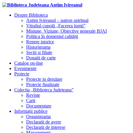
Despre Biblioteca
Antim Ivireanul – patron spiritual
Vitraliul cupolă „Facerea lumii”
Misiune, Viziune, Obiective generale BJAI
Politica în domeniul calității
Repere istorice
Historigrama
Sectii si filiale
Donatii de carte
Catalog on-line
Evenimente
Proiecte
Proiecte in derulare
Proiecte finalizate
Colectia „Biblioteca Judeteana”
Reviste
Carti
Documentare
Informații publice
Organigrama
Declaratii de avere
Declaratii de interese
Management