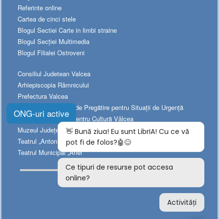
Referinte online
Cartea de cinci stele
Blogul Sectiei Carte in limbi straine
Blogul Secției Multimedia
Blogul Filialei Ostroveni
Consiliul Judetean Valcea
Arhiepiscopia Râmnicului
Prefectura Valcea
Platforma Naționala de Pregătire pentru Situații de Urgență
ONG-uri active
Directia Judeţeană pentru Cultură Vâlcea
Muzeul Judeţean de Istorie
Teatrul „Anton Pann”
Teatrul Municipal „Ariel”