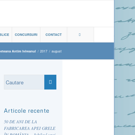
BLICE
CONCURSURI
CONTACT
/
2017
/
august
deteana Antim Ivireanul
Articole recente
50 DE ANI DE LA
FABRICAREA APEI GRELE
ÎN ROMÂNIA – Jubileul unei