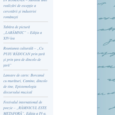
realizări de excepție a
cercetării și industriei
românești
Tabăra de pictură
„LARÂMNIC” – Ediția a
XIV-lea
Reuniunea culturală – „Cu
PUIU RĂDUCAN prin țară
și prin țara de dincolo de
țară”
Lansare de carte: Borcanul
cu murături, Camino, dincolo
de tine, Epistemologia
discursului muzical
Festivalul international de
poezie – „RÂMNICUL ESTE
METAFORĂ”, Ediția a IV-a,