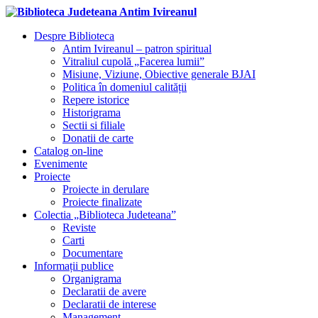
Despre Biblioteca
Antim Ivireanul – patron spiritual
Vitraliul cupolă „Facerea lumii”
Misiune, Viziune, Obiective generale BJAI
Politica în domeniul calității
Repere istorice
Historigrama
Sectii si filiale
Donatii de carte
Catalog on-line
Evenimente
Proiecte
Proiecte in derulare
Proiecte finalizate
Colectia „Biblioteca Judeteana”
Reviste
Carti
Documentare
Informații publice
Organigrama
Declaratii de avere
Declaratii de interese
Management