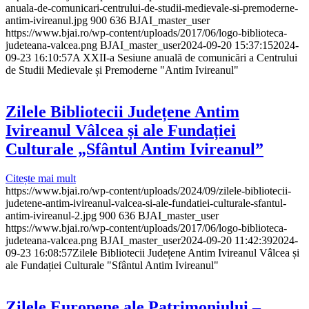
anuala-de-comunicari-centrului-de-studii-medievale-si-premoderne-
antim-ivireanul.jpg
900
636
BJAI_master_user
https://www.bjai.ro/wp-content/uploads/2017/06/logo-biblioteca-
judeteana-valcea.png
BJAI_master_user
2024-09-20 15:37:15
2024-
09-23 16:10:57
A XXII-a Sesiune anuală de comunicări a Centrului
de Studii Medievale și Premoderne "Antim Ivireanul"
Zilele Bibliotecii Județene Antim
Ivireanul Vâlcea și ale Fundației
Culturale „Sfântul Antim Ivireanul”
Citește mai mult
https://www.bjai.ro/wp-content/uploads/2024/09/zilele-bibliotecii-
judetene-antim-ivireanul-valcea-si-ale-fundatiei-culturale-sfantul-
antim-ivireanul-2.jpg
900
636
BJAI_master_user
https://www.bjai.ro/wp-content/uploads/2017/06/logo-biblioteca-
judeteana-valcea.png
BJAI_master_user
2024-09-20 11:42:39
2024-
09-23 16:08:57
Zilele Bibliotecii Județene Antim Ivireanul Vâlcea și
ale Fundației Culturale "Sfântul Antim Ivireanul"
Zilele Europene ale Patrimoniului –