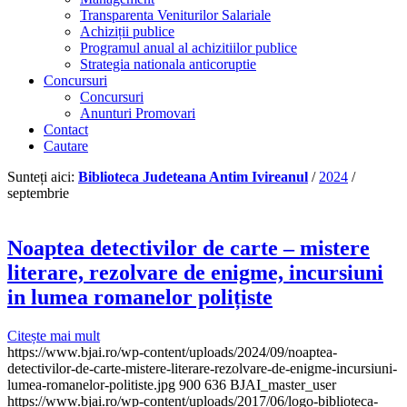
Transparenta Veniturilor Salariale
Achiziții publice
Programul anual al achizitiilor publice
Strategia nationala anticoruptie
Concursuri
Concursuri
Anunturi Promovari
Contact
Cautare
Sunteți aici:
Biblioteca Judeteana Antim Ivireanul
/
2024
/
septembrie
Noaptea detectivilor de carte – mistere
literare, rezolvare de enigme, incursiuni
in lumea romanelor polițiste
Citește mai mult
https://www.bjai.ro/wp-content/uploads/2024/09/noaptea-
detectivilor-de-carte-mistere-literare-rezolvare-de-enigme-incursiuni-
lumea-romanelor-politiste.jpg
900
636
BJAI_master_user
https://www.bjai.ro/wp-content/uploads/2017/06/logo-biblioteca-