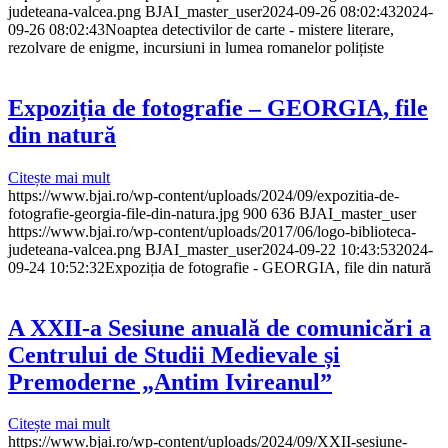
judeteana-valcea.png
BJAI_master_user
2024-09-26 08:02:43
2024-
09-26 08:02:43
Noaptea detectivilor de carte - mistere literare,
rezolvare de enigme, incursiuni in lumea romanelor polițiste
Expoziția de fotografie – GEORGIA, file
din natură
Citește mai mult
https://www.bjai.ro/wp-content/uploads/2024/09/expozitia-de-
fotografie-georgia-file-din-natura.jpg
900
636
BJAI_master_user
https://www.bjai.ro/wp-content/uploads/2017/06/logo-biblioteca-
judeteana-valcea.png
BJAI_master_user
2024-09-22 10:43:53
2024-
09-24 10:52:32
Expoziția de fotografie - GEORGIA, file din natură
A XXII-a Sesiune anuală de comunicări a
Centrului de Studii Medievale și
Premoderne „Antim Ivireanul”
Citește mai mult
https://www.bjai.ro/wp-content/uploads/2024/09/XXII-sesiune-