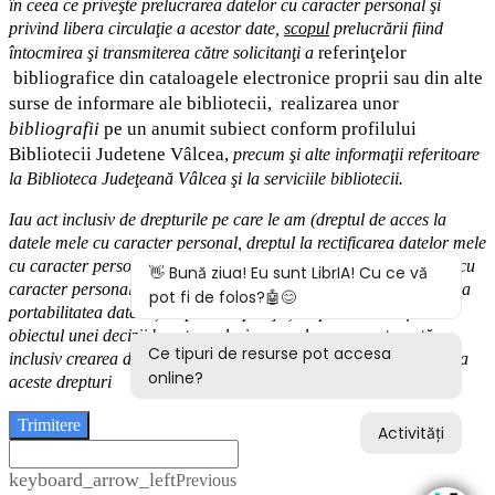
în ceea ce priveşte prelucrarea datelor cu caracter personal şi
privind libera circulaţie a acestor date
,
scopul
prelucrării fiind
eferinţelor
întocmirea
şi
transmiterea
către solicitanţi a
r
bibliografice
din cataloagele electronice proprii sau din alte
surse de informare ale bibliotecii,
realizarea unor
bibliografii
pe un anumit subiect conform profilului
Bibliotecii Judetene Vâlcea,
precum şi alte
informaţii
referitoare
la Biblioteca Judeţeană Vâlcea şi
la serviciile bibliotecii
.
Iau act inclusiv de drepturile pe care le am (
dreptul de acces
la
datele mele cu caracter personal,
dreptul la rectificarea datelor mele
cu caracter personal inexacte,
dreptul la ştergere
a
datelor
mele cu
caracter personal, dreptul la restricţionarea prelucrării
,
d
reptul la
portabilitatea datelor
,
dreptul la opoziţie
, dreptul de a nu face
obiectul
unei decizii bazate exclusiv pe prelucrarea autom
ată,
inclusiv crearea de profiluri) şi modalităţile în care-mi pot exercita
aceste drepturi
Trimitere
keyboard_arrow_left
Previous