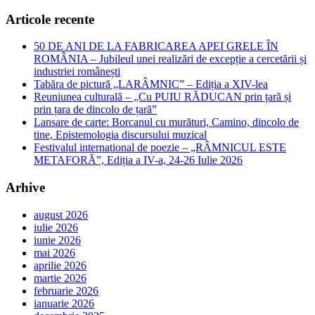
Articole recente
50 DE ANI DE LA FABRICAREA APEI GRELE ÎN
ROMÂNIA – Jubileul unei realizări de excepție a cercetării și
industriei românești
Tabăra de pictură „LARÂMNIC” – Ediția a XIV-lea
Reuniunea culturală – „Cu PUIU RĂDUCAN prin țară și
prin țara de dincolo de țară”
Lansare de carte: Borcanul cu murături, Camino, dincolo de
tine, Epistemologia discursului muzical
Festivalul international de poezie – „RÂMNICUL ESTE
METAFORĂ”, Ediția a IV-a, 24-26 Iulie 2026
Arhive
august 2026
iulie 2026
iunie 2026
mai 2026
aprilie 2026
martie 2026
februarie 2026
ianuarie 2026