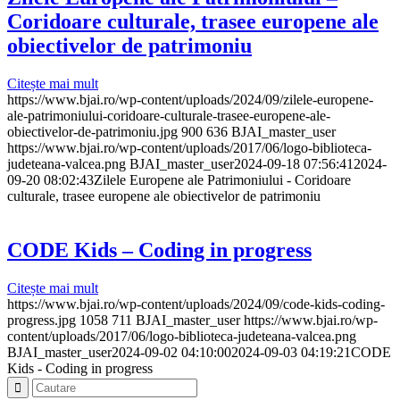
Coridoare culturale, trasee europene ale
obiectivelor de patrimoniu
Citește mai mult
https://www.bjai.ro/wp-content/uploads/2024/09/zilele-europene-
ale-patrimoniului-coridoare-culturale-trasee-europene-ale-
obiectivelor-de-patrimoniu.jpg
900
636
BJAI_master_user
https://www.bjai.ro/wp-content/uploads/2017/06/logo-biblioteca-
judeteana-valcea.png
BJAI_master_user
2024-09-18 07:56:41
2024-
09-20 08:02:43
Zilele Europene ale Patrimoniului - Coridoare
culturale, trasee europene ale obiectivelor de patrimoniu
CODE Kids – Coding in progress
Citește mai mult
https://www.bjai.ro/wp-content/uploads/2024/09/code-kids-coding-
progress.jpg
1058
711
BJAI_master_user
https://www.bjai.ro/wp-
content/uploads/2017/06/logo-biblioteca-judeteana-valcea.png
BJAI_master_user
2024-09-02 04:10:00
2024-09-03 04:19:21
CODE
Kids - Coding in progress