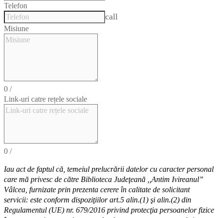
Telefon
call
Misiune
0
/
Link-uri catre rețele sociale
0
/
Iau act de faptul că,
temeiul
prelucrării datelor cu caracter personal
care mă privesc de către Biblioteca Judeţeană ,,Antim Ivireanul”
Vâlcea, furnizate prin prezenta cerere în calitate de solicitant
servicii: este conform dispoziţiilor art.5 alin.(1) şi alin.(2) din
Regulamentul (UE) nr. 679/2016 privind protecţia persoanelor fizice