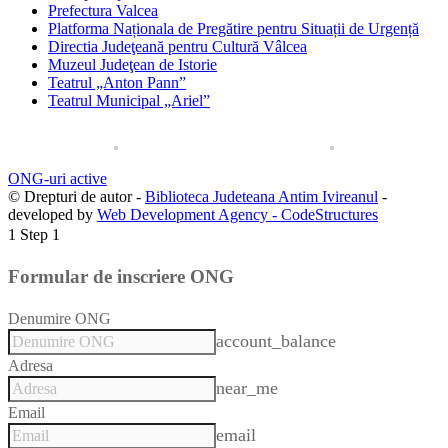
Prefectura Valcea
Platforma Naționala de Pregătire pentru Situații de Urgență
Directia Judeţeană pentru Cultură Vâlcea
Muzeul Judeţean de Istorie
Teatrul „Anton Pann”
Teatrul Municipal „Ariel”
ONG-uri active
© Drepturi de autor -
Biblioteca Judeteana Antim Ivireanul
-
developed by
Web Development Agency - CodeStructures
1
Step 1
Formular de inscriere ONG
Denumire ONG
account_balance
Adresa
near_me
Email
email