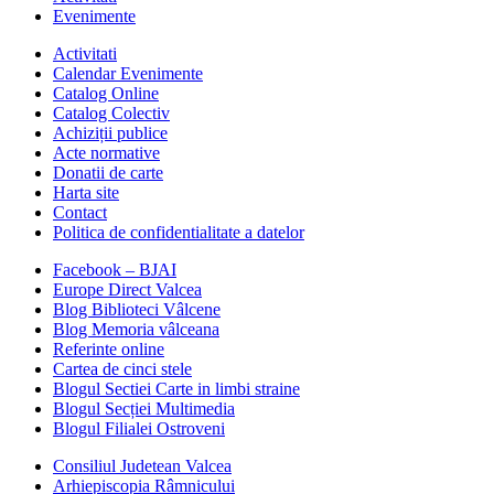
Evenimente
Activitati
Calendar Evenimente
Catalog Online
Catalog Colectiv
Achiziții publice
Acte normative
Donatii de carte
Harta site
Contact
Politica de confidentialitate a datelor
Facebook – BJAI
Europe Direct Valcea
Blog Biblioteci Vâlcene
Blog Memoria vâlceana
Referinte online
Cartea de cinci stele
Blogul Sectiei Carte in limbi straine
Blogul Secției Multimedia
Blogul Filialei Ostroveni
Consiliul Judetean Valcea
Arhiepiscopia Râmnicului