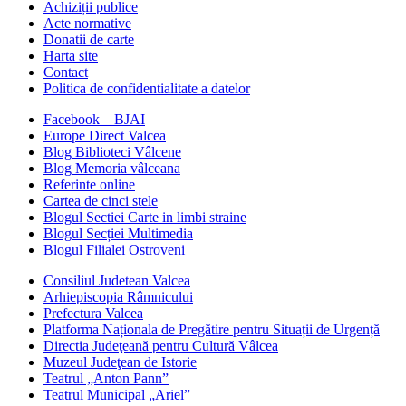
Achiziții publice
Acte normative
Donatii de carte
Harta site
Contact
Politica de confidentialitate a datelor
Facebook – BJAI
Europe Direct Valcea
Blog Biblioteci Vâlcene
Blog Memoria vâlceana
Referinte online
Cartea de cinci stele
Blogul Sectiei Carte in limbi straine
Blogul Secției Multimedia
Blogul Filialei Ostroveni
Consiliul Judetean Valcea
Arhiepiscopia Râmnicului
Prefectura Valcea
Platforma Naționala de Pregătire pentru Situații de Urgență
Directia Judeţeană pentru Cultură Vâlcea
Muzeul Judeţean de Istorie
Teatrul „Anton Pann”
Teatrul Municipal „Ariel”