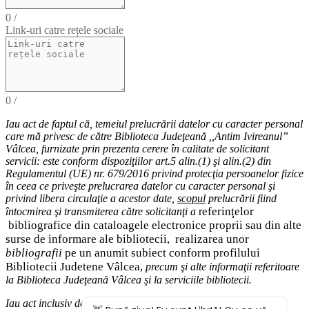
0
/
Link-uri catre rețele sociale
0
/
Iau act de faptul că,
temeiul
prelucrării datelor cu caracter personal
care mă privesc de către Biblioteca Judeţeană ,,Antim Ivireanul”
Vâlcea, furnizate prin prezenta cerere în calitate de solicitant
servicii: este conform dispoziţiilor art.5 alin.(1) şi alin.(2) din
Regulamentul (UE) nr. 679/2016 privind protecţia persoanelor fizice
în ceea ce priveşte prelucrarea datelor cu caracter personal şi
privind libera circulaţie a acestor date
,
scopul
prelucrării fiind
eferinţelor
întocmirea
şi
transmiterea
către solicitanţi a
r
bibliografice
din cataloagele electronice proprii sau din alte
surse de informare ale bibliotecii,
realizarea unor
bibliografii
pe un anumit subiect conform profilului
Bibliotecii Judetene Vâlcea,
precum şi alte
informaţii
referitoare
la Biblioteca Judeţeană Vâlcea şi
la serviciile bibliotecii
.
Iau act inclusiv de drepturile pe care le am (
dreptul de acces
la