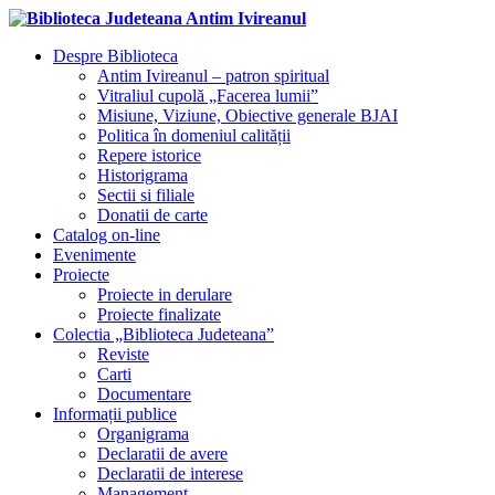
Despre Biblioteca
Antim Ivireanul – patron spiritual
Vitraliul cupolă „Facerea lumii”
Misiune, Viziune, Obiective generale BJAI
Politica în domeniul calității
Repere istorice
Historigrama
Sectii si filiale
Donatii de carte
Catalog on-line
Evenimente
Proiecte
Proiecte in derulare
Proiecte finalizate
Colectia „Biblioteca Judeteana”
Reviste
Carti
Documentare
Informații publice
Organigrama
Declaratii de avere
Declaratii de interese
Management