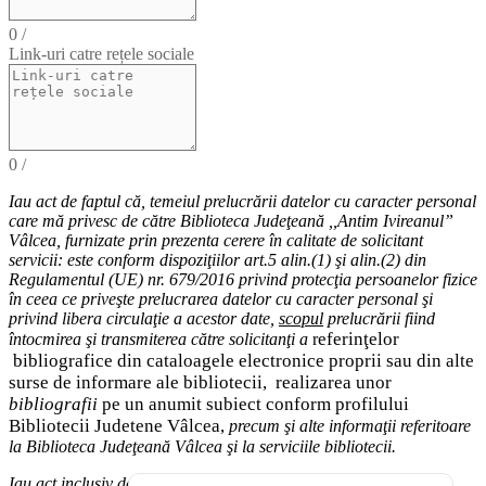
0
/
Link-uri catre rețele sociale
0
/
Iau act de faptul că,
temeiul
prelucrării datelor cu caracter personal
care mă privesc de către Biblioteca Judeţeană ,,Antim Ivireanul”
Vâlcea, furnizate prin prezenta cerere în calitate de solicitant
servicii: este conform dispoziţiilor art.5 alin.(1) şi alin.(2) din
Regulamentul (UE) nr. 679/2016 privind protecţia persoanelor fizice
în ceea ce priveşte prelucrarea datelor cu caracter personal şi
privind libera circulaţie a acestor date
,
scopul
prelucrării fiind
eferinţelor
întocmirea
şi
transmiterea
către solicitanţi a
r
bibliografice
din cataloagele electronice proprii sau din alte
surse de informare ale bibliotecii,
realizarea unor
bibliografii
pe un anumit subiect conform profilului
Bibliotecii Judetene Vâlcea,
precum şi alte
informaţii
referitoare
la Biblioteca Judeţeană Vâlcea şi
la serviciile bibliotecii
.
Iau act inclusiv de drepturile pe care le am (
dreptul de acces
la