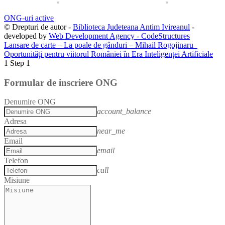
ONG-uri active
© Drepturi de autor -
Biblioteca Judeteana Antim Ivireanul
-
developed by
Web Development Agency - CodeStructures
Lansare de carte – La poale de gânduri – Mihail Rogojinaru
Oportunități pentru viitorul României în Era Inteligenței Artificiale
1
Step 1
Formular de inscriere ONG
Denumire ONG
account_balance
Adresa
near_me
Email
email
Telefon
call
Misiune