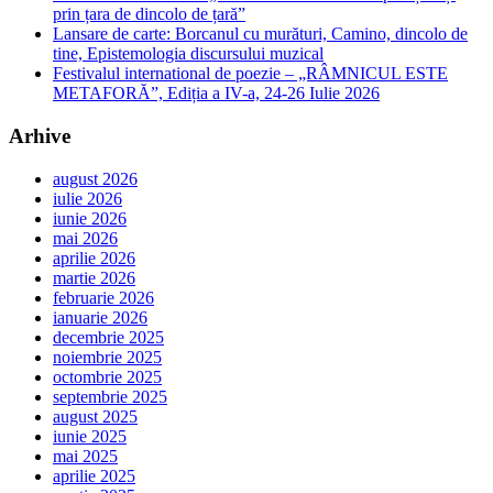
prin țara de dincolo de țară”
Lansare de carte: Borcanul cu murături, Camino, dincolo de
tine, Epistemologia discursului muzical
Festivalul international de poezie – „RÂMNICUL ESTE
METAFORĂ”, Ediția a IV-a, 24-26 Iulie 2026
Arhive
august 2026
iulie 2026
iunie 2026
mai 2026
aprilie 2026
martie 2026
februarie 2026
ianuarie 2026
decembrie 2025
noiembrie 2025
octombrie 2025
septembrie 2025
august 2025
iunie 2025
mai 2025
aprilie 2025