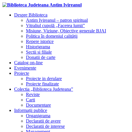
Despre Biblioteca
Antim Ivireanul – patron spiritual
Vitraliul cupolă „Facerea lumii”
Misiune, Viziune, Obiective generale BJAI
Politica în domeniul calității
Repere istorice
Historigrama
Sectii si filiale
Donatii de carte
Catalog on-line
Evenimente
Proiecte
Proiecte in derulare
Proiecte finalizate
Colectia „Biblioteca Judeteana”
Reviste
Carti
Documentare
Informații publice
Organigrama
Declaratii de avere
Declaratii de interese
Management