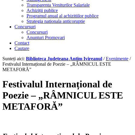
Transparenta Veniturilor Salariale
Achiziții publice
Programul anual al achizitiilor publice
Strategia nationala anticoruptie
Concursuri
Concursuri
Anunturi Promovari
Contact
Cautare
Sunteți aici:
Biblioteca Judeteana Antim Ivireanul
/
Evenimente
/
Festivalul Internațional de Poezie – „RÂMNICUL ESTE
METAFORĂ”
Festivalul Internațional de
Poezie –
„
RÂMNICUL ESTE
METAFORĂ
”