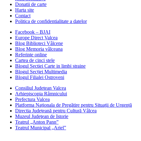
Donatii de carte
Harta site
Contact
Politica de confidentialitate a datelor
Facebook – BJAI
Europe Direct Valcea
Blog Biblioteci Vâlcene
Blog Memoria vâlceana
Referinte online
Cartea de cinci stele
Blogul Sectiei Carte in limbi straine
Blogul Secției Multimedia
Blogul Filialei Ostroveni
Consiliul Judetean Valcea
Arhiepiscopia Râmnicului
Prefectura Valcea
Platforma Naționala de Pregătire pentru Situații de Urgență
Directia Judeţeană pentru Cultură Vâlcea
Muzeul Judeţean de Istorie
Teatrul „Anton Pann”
Teatrul Municipal „Ariel”