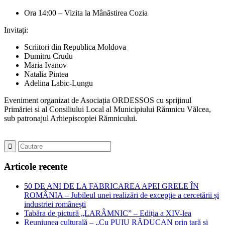
Ora 14:00 – Vizita la Mânăstirea Cozia
Invitați:
Scriitori din Republica Moldova
Dumitru Crudu
Maria Ivanov
Natalia Pintea
Adelina Labic-Lungu
Eveniment organizat de Asociația ORDESSOS cu sprijinul
Primăriei si al Consiliului Local al Municipiului Rămnicu Vălcea,
sub patronajul Arhiepiscopiei Rămnicului.
Articole recente
50 DE ANI DE LA FABRICAREA APEI GRELE ÎN
ROMÂNIA – Jubileul unei realizări de excepție a cercetării și
industriei românești
Tabăra de pictură „LARÂMNIC” – Ediția a XIV-lea
Reuniunea culturală – „Cu PUIU RĂDUCAN prin țară și