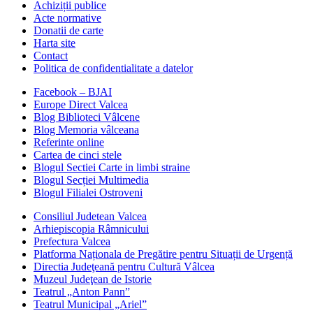
Achiziții publice
Acte normative
Donatii de carte
Harta site
Contact
Politica de confidentialitate a datelor
Facebook – BJAI
Europe Direct Valcea
Blog Biblioteci Vâlcene
Blog Memoria vâlceana
Referinte online
Cartea de cinci stele
Blogul Sectiei Carte in limbi straine
Blogul Secției Multimedia
Blogul Filialei Ostroveni
Consiliul Judetean Valcea
Arhiepiscopia Râmnicului
Prefectura Valcea
Platforma Naționala de Pregătire pentru Situații de Urgență
Directia Judeţeană pentru Cultură Vâlcea
Muzeul Judeţean de Istorie
Teatrul „Anton Pann”
Teatrul Municipal „Ariel”