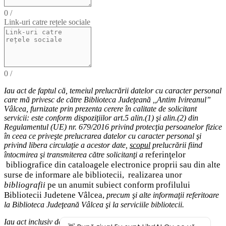
0
/
Link-uri catre rețele sociale
0
/
Iau act de faptul că,
temeiul
prelucrării datelor cu caracter personal
care mă privesc de către Biblioteca Judeţeană ,,Antim Ivireanul”
Vâlcea, furnizate prin prezenta cerere în calitate de solicitant
servicii: este conform dispoziţiilor art.5 alin.(1) şi alin.(2) din
Regulamentul (UE) nr. 679/2016 privind protecţia persoanelor fizice
în ceea ce priveşte prelucrarea datelor cu caracter personal şi
privind libera circulaţie a acestor date
,
scopul
prelucrării fiind
eferinţelor
întocmirea
şi
transmiterea
către solicitanţi a
r
bibliografice
din cataloagele electronice proprii sau din alte
surse de informare ale bibliotecii,
realizarea unor
bibliografii
pe un anumit subiect conform profilului
Bibliotecii Judetene Vâlcea,
precum şi alte
informaţii
referitoare
la Biblioteca Judeţeană Vâlcea şi
la serviciile bibliotecii
.
Iau act inclusiv de drepturile pe care le am (
dreptul de acces
la