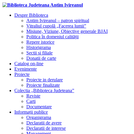
Despre Biblioteca
Antim Ivireanul – patron spiritual
Vitraliul cupolă „Facerea lumii”
Misiune, Viziune, Obiective generale BJAI
Politica în domeniul calității
Repere istorice
Historigrama
Sectii si filiale
Donatii de carte
Catalog on-line
Evenimente
Proiecte
Proiecte in derulare
Proiecte finalizate
Colectia „Biblioteca Judeteana”
Reviste
Carti
Documentare
Informații publice
Organigrama
Declaratii de avere
Declaratii de interese
Management