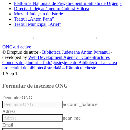
Platforma Naționala de Pregătire pentru Situații de Urgență
Directia Judeţeană pentru Cultură Vâlcea
Muzeul Judeţean de Istorie
Teatrul „Anton Pann”
Teatrul Municipal „Ariel”
ONG-uri active
© Drepturi de autor -
Biblioteca Judeteana Antim Ivireanul
-
developed by
Web Development Agency - CodeStructures
Concurs de gânduri – Îndrăgostește-te de Bibliotecă
Lansarea
proiectului de bibliotecă stradală – Râmnicul citeşte
1
Step 1
Formular de inscriere ONG
Denumire ONG
account_balance
Adresa
near_me
Email