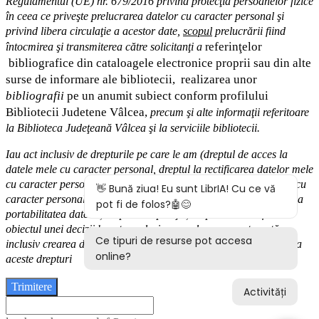
Regulamentul (UE) nr. 679/2016 privind protecţia persoanelor fizice
în ceea ce priveşte prelucrarea datelor cu caracter personal şi
privind libera circulaţie a acestor date
,
scopul
prelucrării fiind
eferinţelor
întocmirea
şi
transmiterea
către solicitanţi a
r
bibliografice
din cataloagele electronice proprii sau din alte
surse de informare ale bibliotecii,
realizarea unor
bibliografii
pe un anumit subiect conform profilului
Bibliotecii Judetene Vâlcea,
precum şi alte
informaţii
referitoare
la Biblioteca Judeţeană Vâlcea şi
la serviciile bibliotecii
.
Iau act inclusiv de drepturile pe care le am (
dreptul de acces
la
datele mele cu caracter personal,
dreptul la rectificarea datelor mele
cu caracter personal inexacte,
dreptul la ştergere
a
datelor
mele cu
caracter personal, dreptul la restricţionarea prelucrării
,
d
reptul la
portabilitatea datelor
,
dreptul la opoziţie
, dreptul de a nu face
obiectul
unei decizii bazate exclusiv pe prelucrarea autom
ată,
inclusiv crearea de profiluri) şi modalităţile în care-mi pot exercita
aceste drepturi
Trimitere