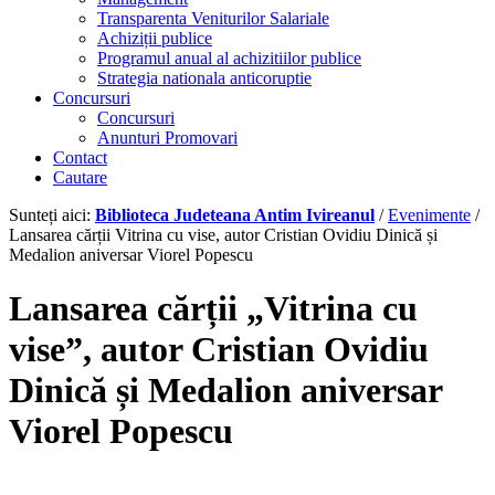
Transparenta Veniturilor Salariale
Achiziții publice
Programul anual al achizitiilor publice
Strategia nationala anticoruptie
Concursuri
Concursuri
Anunturi Promovari
Contact
Cautare
Sunteți aici:
Biblioteca Judeteana Antim Ivireanul
/
Evenimente
/
Lansarea cărții Vitrina cu vise, autor Cristian Ovidiu Dinică și
Medalion aniversar Viorel Popescu
Lansarea cărții
„
Vitrina cu
vise
”
, autor Cristian Ovidiu
Dinică și Medalion aniversar
Viorel Popescu