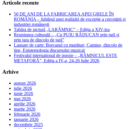
Articole recente
50 DE ANI DE LA FABRICAREA APEI GRELE ÎN
ROMÂNIA – Jubileul unei realizări de excepție a cercetării și
industriei românești
Tabăra de pictură „LARÂMNIC” – Ediția a XIV-lea
Reuniunea culturală – „Cu PUIU RĂDUCAN prin țară și
prin țara de dincolo de țară”
Lansare de carte: Borcanul cu murături, Camino, dincolo de
tine, Epistemologia discursului muzical
Festivalul international de poezie – „RÂMNICUL ESTE
METAFORĂ”, Ediția a IV-a, 24-26 Iulie 2026
Arhive
august 2026
iulie 2026
iunie 2026
mai 2026
aprilie 2026
martie 2026
februarie 2026
ianuarie 2026
decembrie 2025