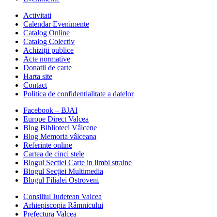
Activitati
Calendar Evenimente
Catalog Online
Catalog Colectiv
Achiziții publice
Acte normative
Donatii de carte
Harta site
Contact
Politica de confidentialitate a datelor
Facebook – BJAI
Europe Direct Valcea
Blog Biblioteci Vâlcene
Blog Memoria vâlceana
Referinte online
Cartea de cinci stele
Blogul Sectiei Carte in limbi straine
Blogul Secției Multimedia
Blogul Filialei Ostroveni
Consiliul Judetean Valcea
Arhiepiscopia Râmnicului
Prefectura Valcea