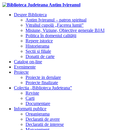
Despre Biblioteca
Antim Ivireanul – patron spiritual
Vitraliul cupolă „Facerea lumii”
Misiune, Viziune, Obiective generale BJAI
Politica în domeniul calității
Repere istorice
Historigrama
Sectii si filiale
Donatii de carte
Catalog on-line
Evenimente
Proiecte
Proiecte in derulare
Proiecte finalizate
Colectia „Biblioteca Judeteana”
Reviste
Carti
Documentare
Informații publice
Organigrama
Declaratii de avere
Declaratii de interese
Management