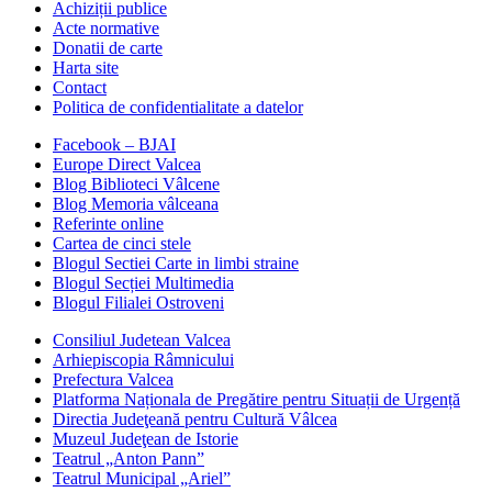
Achiziții publice
Acte normative
Donatii de carte
Harta site
Contact
Politica de confidentialitate a datelor
Facebook – BJAI
Europe Direct Valcea
Blog Biblioteci Vâlcene
Blog Memoria vâlceana
Referinte online
Cartea de cinci stele
Blogul Sectiei Carte in limbi straine
Blogul Secției Multimedia
Blogul Filialei Ostroveni
Consiliul Judetean Valcea
Arhiepiscopia Râmnicului
Prefectura Valcea
Platforma Naționala de Pregătire pentru Situații de Urgență
Directia Judeţeană pentru Cultură Vâlcea
Muzeul Judeţean de Istorie
Teatrul „Anton Pann”
Teatrul Municipal „Ariel”