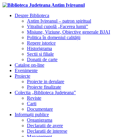
Despre Biblioteca
Antim Ivireanul – patron spiritual
Vitraliul cupolă „Facerea lumii”
Misiune, Viziune, Obiective generale BJAI
Politica în domeniul calității
Repere istorice
Historigrama
Sectii si filiale
Donatii de carte
Catalog on-line
Evenimente
Proiecte
Proiecte in derulare
Proiecte finalizate
Colectia „Biblioteca Judeteana”
Reviste
Carti
Documentare
Informații publice
Organigrama
Declaratii de avere
Declaratii de interese
Management