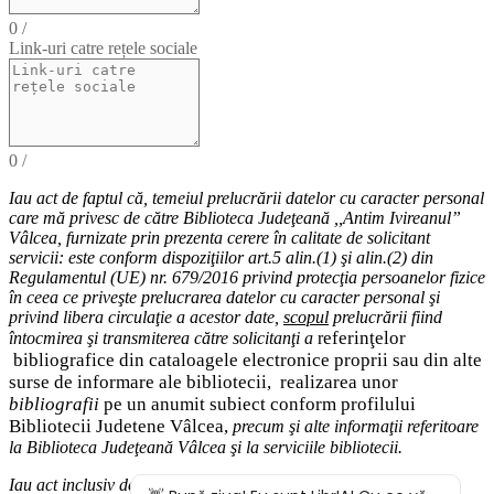
0
/
Link-uri catre rețele sociale
0
/
Iau act de faptul că,
temeiul
prelucrării datelor cu caracter personal
care mă privesc de către Biblioteca Judeţeană ,,Antim Ivireanul”
Vâlcea, furnizate prin prezenta cerere în calitate de solicitant
servicii: este conform dispoziţiilor art.5 alin.(1) şi alin.(2) din
Regulamentul (UE) nr. 679/2016 privind protecţia persoanelor fizice
în ceea ce priveşte prelucrarea datelor cu caracter personal şi
privind libera circulaţie a acestor date
,
scopul
prelucrării fiind
eferinţelor
întocmirea
şi
transmiterea
către solicitanţi a
r
bibliografice
din cataloagele electronice proprii sau din alte
surse de informare ale bibliotecii,
realizarea unor
bibliografii
pe un anumit subiect conform profilului
Bibliotecii Judetene Vâlcea,
precum şi alte
informaţii
referitoare
la Biblioteca Judeţeană Vâlcea şi
la serviciile bibliotecii
.
Iau act inclusiv de drepturile pe care le am (
dreptul de acces
la