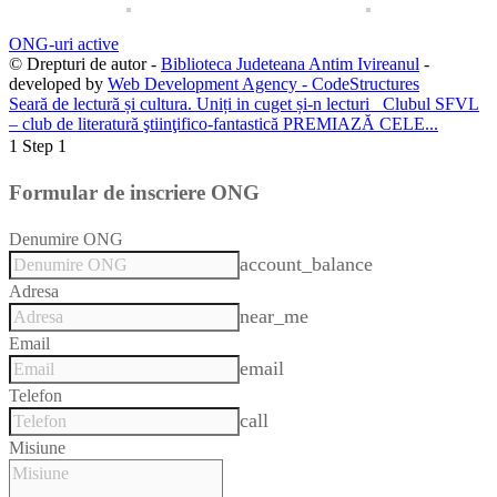
ONG-uri active
© Drepturi de autor -
Biblioteca Judeteana Antim Ivireanul
-
developed by
Web Development Agency - CodeStructures
Seară de lectură și cultura. Uniți in cuget și-n lecturi
Clubul SFVL
– club de literatură ştiinţifico-fantastică PREMIAZĂ CELE...
1
Step 1
Formular de inscriere ONG
Denumire ONG
account_balance
Adresa
near_me
Email
email
Telefon
call
Misiune