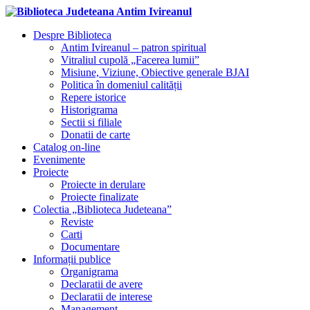
Despre Biblioteca
Antim Ivireanul – patron spiritual
Vitraliul cupolă „Facerea lumii”
Misiune, Viziune, Obiective generale BJAI
Politica în domeniul calității
Repere istorice
Historigrama
Sectii si filiale
Donatii de carte
Catalog on-line
Evenimente
Proiecte
Proiecte in derulare
Proiecte finalizate
Colectia „Biblioteca Judeteana”
Reviste
Carti
Documentare
Informații publice
Organigrama
Declaratii de avere
Declaratii de interese
Management