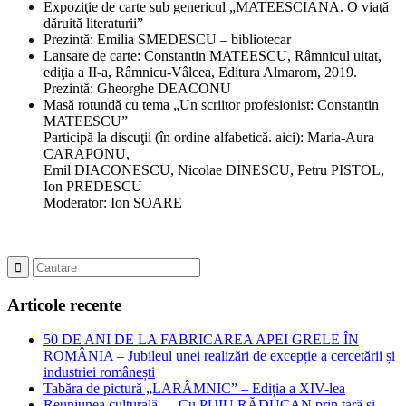
Expoziţie de carte sub genericul „MATEESCIANA. O viaţă
dăruită literaturii”
Prezintă: Emilia SMEDESCU – bibliotecar
Lansare de carte: Constantin MATEESCU, Râmnicul uitat,
ediţia a II-a, Râmnicu-Vâlcea, Editura Almarom, 2019.
Prezintă: Gheorghe DEACONU
Masă rotundă cu tema „Un scriitor profesionist: Constantin
MATEESCU”
Participă la discuţii (în ordine alfabetică. aici): Maria-Aura
CARAPONU,
Emil DIACONESCU, Nicolae DINESCU, Petru PISTOL,
Ion PREDESCU
Moderator: Ion SOARE
Articole recente
50 DE ANI DE LA FABRICAREA APEI GRELE ÎN
ROMÂNIA – Jubileul unei realizări de excepție a cercetării și
industriei românești
Tabăra de pictură „LARÂMNIC” – Ediția a XIV-lea
Reuniunea culturală – „Cu PUIU RĂDUCAN prin țară și