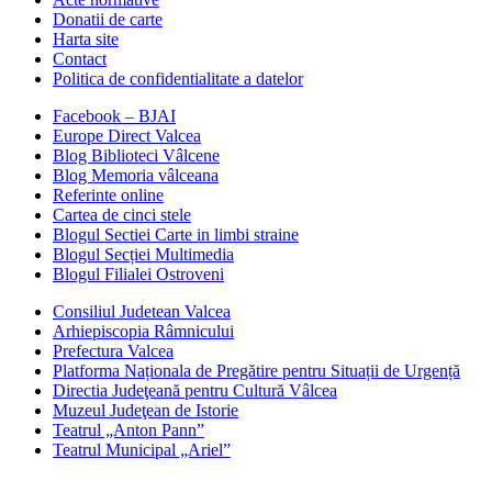
Donatii de carte
Harta site
Contact
Politica de confidentialitate a datelor
Facebook – BJAI
Europe Direct Valcea
Blog Biblioteci Vâlcene
Blog Memoria vâlceana
Referinte online
Cartea de cinci stele
Blogul Sectiei Carte in limbi straine
Blogul Secției Multimedia
Blogul Filialei Ostroveni
Consiliul Judetean Valcea
Arhiepiscopia Râmnicului
Prefectura Valcea
Platforma Naționala de Pregătire pentru Situații de Urgență
Directia Judeţeană pentru Cultură Vâlcea
Muzeul Judeţean de Istorie
Teatrul „Anton Pann”
Teatrul Municipal „Ariel”