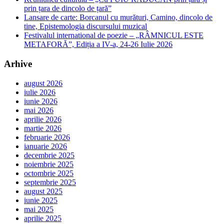
prin țara de dincolo de țară”
Lansare de carte: Borcanul cu murături, Camino, dincolo de
tine, Epistemologia discursului muzical
Festivalul international de poezie – „RÂMNICUL ESTE
METAFORĂ”, Ediția a IV-a, 24-26 Iulie 2026
Arhive
august 2026
iulie 2026
iunie 2026
mai 2026
aprilie 2026
martie 2026
februarie 2026
ianuarie 2026
decembrie 2025
noiembrie 2025
octombrie 2025
septembrie 2025
august 2025
iunie 2025
mai 2025
aprilie 2025