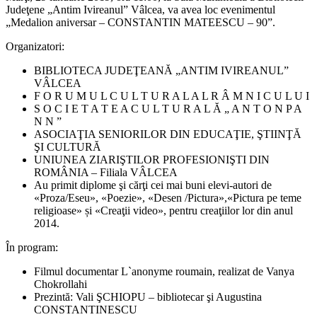
Judeţene „Antim Ivireanul” Vâlcea, va avea loc evenimentul
„Medalion aniversar – CONSTANTIN MATEESCU – 90”.
Organizatori:
BIBLIOTECA JUDEŢEANĂ „ANTIM IVIREANUL”
VÂLCEA
F O R U M U L C U L T U R A L A L R Â M N I C U L U I
S O C I E T A T E A C U L T U R A L Ă „ A N T O N P A
N N ”
ASOCIAŢIA SENIORILOR DIN EDUCAŢIE, ŞTIINŢĂ
ŞI CULTURĂ
UNIUNEA ZIARIŞTILOR PROFESIONIŞTI DIN
ROMÂNIA – Filiala VÂLCEA
Au primit diplome şi cărţi cei mai buni elevi-autori de
«Proza/Eseu», «Poezie», «Desen /Pictura»,«Pictura pe teme
religioase» și «Creaţii video», pentru creaţiilor lor din anul
2014.
În program:
Filmul documentar L`anonyme roumain, realizat de Vanya
Chokrollahi
Prezintă: Vali ŞCHIOPU – bibliotecar şi Augustina
CONSTANTINESCU