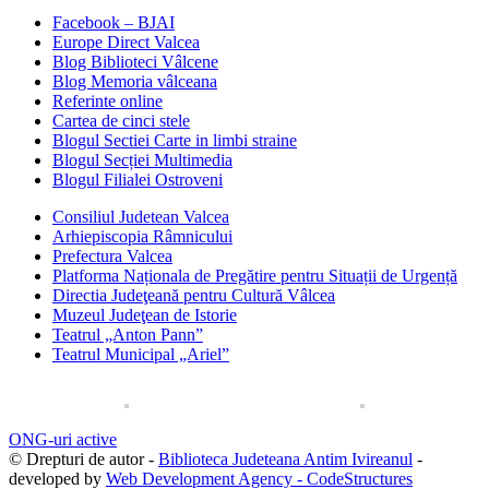
Facebook – BJAI
Europe Direct Valcea
Blog Biblioteci Vâlcene
Blog Memoria vâlceana
Referinte online
Cartea de cinci stele
Blogul Sectiei Carte in limbi straine
Blogul Secției Multimedia
Blogul Filialei Ostroveni
Consiliul Judetean Valcea
Arhiepiscopia Râmnicului
Prefectura Valcea
Platforma Naționala de Pregătire pentru Situații de Urgență
Directia Judeţeană pentru Cultură Vâlcea
Muzeul Judeţean de Istorie
Teatrul „Anton Pann”
Teatrul Municipal „Ariel”
ONG-uri active
© Drepturi de autor -
Biblioteca Judeteana Antim Ivireanul
-
developed by
Web Development Agency - CodeStructures