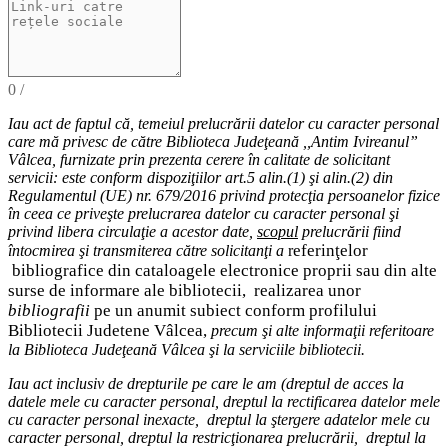
0
/
Iau act de faptul că,
temeiul
prelucrării datelor cu caracter personal
care mă privesc de către Biblioteca Judeţeană ,,Antim Ivireanul”
Vâlcea, furnizate prin prezenta cerere în calitate de solicitant
servicii: este conform dispoziţiilor art.5 alin.(1) şi alin.(2) din
Regulamentul (UE) nr. 679/2016 privind protecţia persoanelor fizice
în ceea ce priveşte prelucrarea datelor cu caracter personal şi
privind libera circulaţie a acestor date
,
scopul
prelucrării fiind
eferinţelor
întocmirea
şi
transmiterea
către solicitanţi a
r
bibliografice
din cataloagele electronice proprii sau din alte
surse de informare ale bibliotecii,
realizarea unor
bibliografii
pe un anumit subiect conform profilului
Bibliotecii Judetene Vâlcea,
precum şi alte
informaţii
referitoare
la Biblioteca Judeţeană Vâlcea şi
la serviciile bibliotecii
.
Iau act inclusiv de drepturile pe care le am (
dreptul de acces
la
datele mele cu caracter personal,
dreptul la rectificarea datelor mele
cu caracter personal inexacte,
dreptul la ştergere
a
datelor
mele cu
caracter personal, dreptul la restricţionarea prelucrării
,
d
reptul la