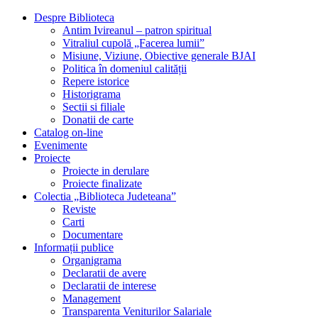
Despre Biblioteca
Antim Ivireanul – patron spiritual
Vitraliul cupolă „Facerea lumii”
Misiune, Viziune, Obiective generale BJAI
Politica în domeniul calității
Repere istorice
Historigrama
Sectii si filiale
Donatii de carte
Catalog on-line
Evenimente
Proiecte
Proiecte in derulare
Proiecte finalizate
Colectia „Biblioteca Judeteana”
Reviste
Carti
Documentare
Informații publice
Organigrama
Declaratii de avere
Declaratii de interese
Management
Transparenta Veniturilor Salariale