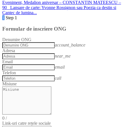
Eveniment, Medalion aniversar – CONSTANTIN MATEESCU –
90
Lansare de carte: Yvonne Rossignon sau Poezia ca destin si
Cantec de lumina...
1
Step 1
Formular de inscriere ONG
Denumire ONG
account_balance
Adresa
near_me
Email
email
Telefon
call
Misiune
0
/
Link-uri catre rețele sociale