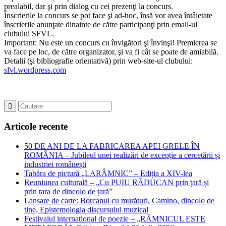
prealabil, dar şi prin dialog cu cei prezenţi la concurs.
Înscrierile la concurs se pot face şi ad-hoc, însă vor avea întâietate
înscrierile anunţate dinainte de către participanţi prin email-ul
clubului SFVL.
Important: Nu este un concurs cu învigători şi învinşi! Premierea se
va face pe loc, de către organizator, şi va fi cât se poate de amiabilă.
Detalii (şi bibliografie orientativă) prin web-site-ul clubului:
sfvl.wordpress.com
Articole recente
50 DE ANI DE LA FABRICAREA APEI GRELE ÎN
ROMÂNIA – Jubileul unei realizări de excepție a cercetării și
industriei românești
Tabăra de pictură „LARÂMNIC” – Ediția a XIV-lea
Reuniunea culturală – „Cu PUIU RĂDUCAN prin țară și
prin țara de dincolo de țară”
Lansare de carte: Borcanul cu murături, Camino, dincolo de
tine, Epistemologia discursului muzical
Festivalul international de poezie – „RÂMNICUL ESTE