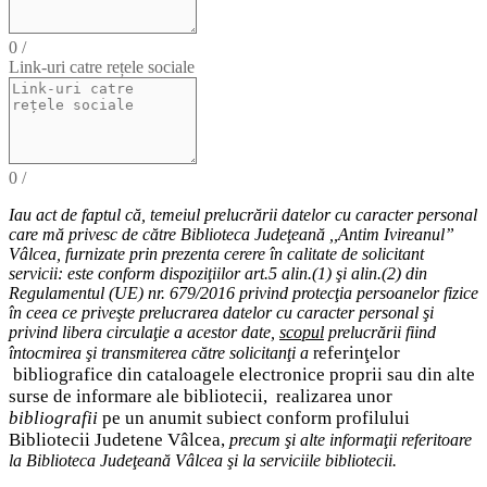
0
/
Link-uri catre rețele sociale
0
/
Iau act de faptul că,
temeiul
prelucrării datelor cu caracter personal
care mă privesc de către Biblioteca Judeţeană ,,Antim Ivireanul”
Vâlcea, furnizate prin prezenta cerere în calitate de solicitant
servicii: este conform dispoziţiilor art.5 alin.(1) şi alin.(2) din
Regulamentul (UE) nr. 679/2016 privind protecţia persoanelor fizice
în ceea ce priveşte prelucrarea datelor cu caracter personal şi
privind libera circulaţie a acestor date
,
scopul
prelucrării fiind
eferinţelor
întocmirea
şi
transmiterea
către solicitanţi a
r
bibliografice
din cataloagele electronice proprii sau din alte
surse de informare ale bibliotecii,
realizarea unor
bibliografii
pe un anumit subiect conform profilului
Bibliotecii Judetene Vâlcea,
precum şi alte
informaţii
referitoare
la Biblioteca Judeţeană Vâlcea şi
la serviciile bibliotecii
.