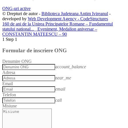
ONG-uri active
© Drepturi de autor -
Biblioteca Judeteana Antim Ivireanul
-
developed by
Web Development Agency - CodeStructures
160 de ani de la Unirea Principatelor Romane – Fundamentul
statului national...
Eveniment, Medalion aniversar –
CONSTANTIN MATEESCU – 90
1
Step 1
Formular de inscriere ONG
Denumire ONG
account_balance
Adresa
near_me
Email
email
Telefon
call
Misiune