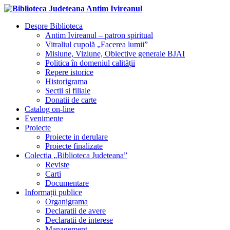
Despre Biblioteca
Antim Ivireanul – patron spiritual
Vitraliul cupolă „Facerea lumii”
Misiune, Viziune, Obiective generale BJAI
Politica în domeniul calității
Repere istorice
Historigrama
Sectii si filiale
Donatii de carte
Catalog on-line
Evenimente
Proiecte
Proiecte in derulare
Proiecte finalizate
Colectia „Biblioteca Judeteana”
Reviste
Carti
Documentare
Informații publice
Organigrama
Declaratii de avere
Declaratii de interese
Management