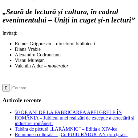
„Seară de lectură și cultura, în cadrul
evenimentului – Uniți in cuget și-n lecturi”
Invitați:
Remus Grigorescu – directorul bibliotecii
Diana Vrabie
Alexandru Codruneanu
Vianu Mureșan
Valentin Ajder –
moderator
Articole recente
50 DE ANI DE LA FABRICAREA APEI GRELE ÎN
ROMÂNIA – Jubileul unei realizări de excepție a cercetării și
industriei românești
Tabăra de pictură „LARÂMNIC” – Ediția a XIV-lea
Reuniunea culturală – „Cu PUIU RĂDUCAN prin țară și