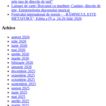
prin țara de dincolo de țară”
Lansare de carte: Borcanul cu murături, Camino, dincolo de
tine, Epistemologia discursului muzical
Festivalul international de poezie – „RÂMNICUL ESTE
METAFORĂ”, Ediția a IV-a, 24-26 Iulie 2026
Arhive
august 2026
iulie 2026
iunie 2026
mai 2026
aprilie 2026
martie 2026
februarie 2026
ianuarie 2026
decembrie 2025
noiembrie 2025
octombrie 2025
septembrie 2025
august 2025
iunie 2025
mai 2025
aprilie 2025
martie 2025