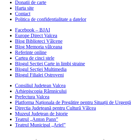
Donatii de carte
Harta site
Contact
Politica de confidentialitate a datelor
Facebook – BJAI
Europe Direct Valcea
Blog Biblioteci Vâlcene
Blog Memoria vâlceana
Referinte online
Cartea de cinci stele
Blogul Sectiei Carte in limbi straine
Blogul Secției Multimedia
Blogul Filialei Ostroveni
Consiliul Judetean Valcea
Arhiepiscopia Râmnicului
Prefectura Valcea
Platforma Naționala de Pregătire pentru Situații de Urgență
Directia Judeţeană pentru Cultură Vâlcea
Muzeul Judeţean de Istorie
Teatrul „Anton Pann”
Teatrul Municipal „Ariel”