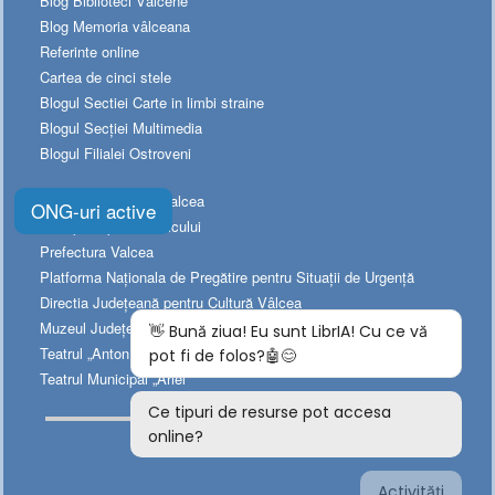
Blog Biblioteci Vâlcene
Blog Memoria vâlceana
Referinte online
Cartea de cinci stele
Blogul Sectiei Carte in limbi straine
Blogul Secției Multimedia
Blogul Filialei Ostroveni
Consiliul Judetean Valcea
ONG-uri active
Arhiepiscopia Râmnicului
Prefectura Valcea
Platforma Naționala de Pregătire pentru Situații de Urgență
Directia Judeţeană pentru Cultură Vâlcea
Muzeul Judeţean de Istorie
Teatrul „Anton Pann”
Teatrul Municipal „Ariel”