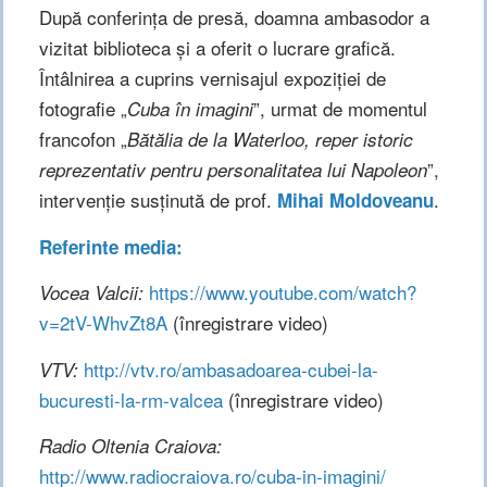
După conferinţa de presă, doamna ambasodor a
vizitat biblioteca şi a oferit o lucrare grafică.
Întâlnirea a cuprins vernisajul expoziţiei de
fotografie „
”, urmat de momentul
Cuba în imagini
francofon „
Bătălia de la Waterloo, reper istoric
”,
reprezentativ pentru personalitatea lui Napoleon
intervenţie susţinută de prof.
.
Mihai Moldoveanu
Referinte media:
https://www.youtube.com/watch?
Vocea Valcii:
v=2tV-WhvZt8A
(înregistrare video)
http://vtv.ro/ambasadoarea-cubei-la-
VTV:
bucuresti-la-rm-valcea
(înregistrare video)
Radio Oltenia Craiova:
http://www.radiocraiova.ro/cuba-in-imagini/