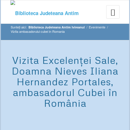
Sunteți aici:
/
Evenimente
/
Biblioteca Judeteana Antim Ivireanul
Vizita ambasadorului cubei in Romania
Vizita Excelenţei Sale,
Doamna Nieves Iliana
Hernandez Portales,
ambasadorul Cubei în
România