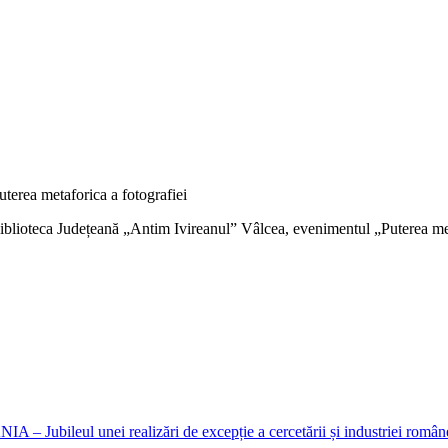
uterea metaforica a fotografiei
iblioteca Județeană „Antim Ivireanul” Vâlcea, evenimentul „Puterea metaf
eul unei realizări de excepție a cercetării și industriei române