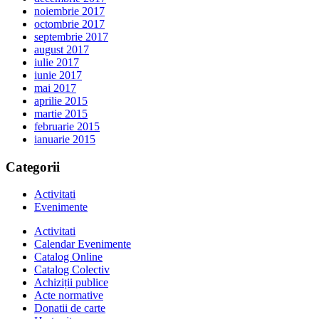
noiembrie 2017
octombrie 2017
septembrie 2017
august 2017
iulie 2017
iunie 2017
mai 2017
aprilie 2015
martie 2015
februarie 2015
ianuarie 2015
Categorii
Activitati
Evenimente
Activitati
Calendar Evenimente
Catalog Online
Catalog Colectiv
Achiziții publice
Acte normative
Donatii de carte