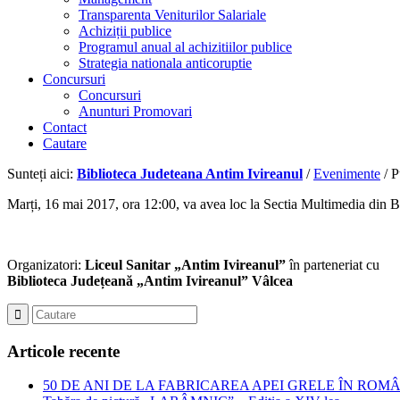
Transparenta Veniturilor Salariale
Achiziții publice
Programul anual al achizitiilor publice
Strategia nationala anticoruptie
Concursuri
Concursuri
Anunturi Promovari
Contact
Cautare
Sunteți aici:
Biblioteca Judeteana Antim Ivireanul
/
Evenimente
/
P
Marți, 16 mai 2017, ora 12:00, va avea loc la Sectia Multimedia din B
Organizatori:
Liceul Sanitar „Antim Ivireanul”
în parteneriat cu
Biblioteca Județeană „Antim Ivireanul” Vâlcea
Articole recente
50 DE ANI DE LA FABRICAREA APEI GRELE ÎN ROMÂNIA – Jubil