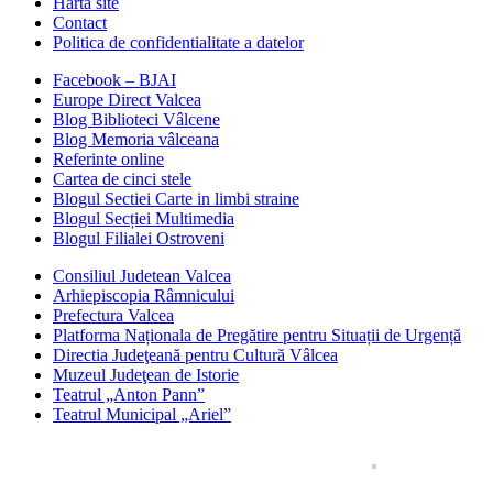
Harta site
Contact
Politica de confidentialitate a datelor
Facebook – BJAI
Europe Direct Valcea
Blog Biblioteci Vâlcene
Blog Memoria vâlceana
Referinte online
Cartea de cinci stele
Blogul Sectiei Carte in limbi straine
Blogul Secției Multimedia
Blogul Filialei Ostroveni
Consiliul Judetean Valcea
Arhiepiscopia Râmnicului
Prefectura Valcea
Platforma Naționala de Pregătire pentru Situații de Urgență
Directia Judeţeană pentru Cultură Vâlcea
Muzeul Judeţean de Istorie
Teatrul „Anton Pann”
Teatrul Municipal „Ariel”