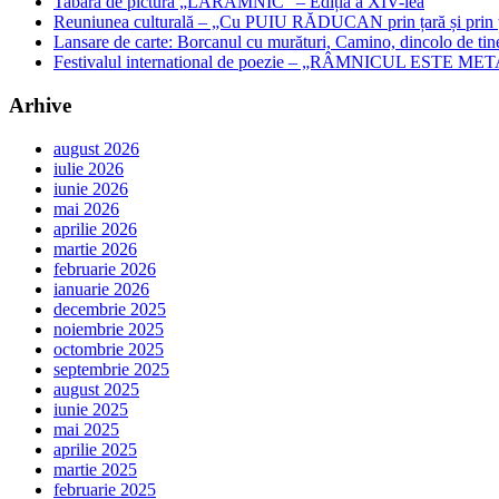
Tabăra de pictură „LARÂMNIC” – Ediția a XIV-lea
Reuniunea culturală – „Cu PUIU RĂDUCAN prin țară și prin ța
Lansare de carte: Borcanul cu murături, Camino, dincolo de tin
Festivalul international de poezie – „RÂMNICUL ESTE META
Arhive
august 2026
iulie 2026
iunie 2026
mai 2026
aprilie 2026
martie 2026
februarie 2026
ianuarie 2026
decembrie 2025
noiembrie 2025
octombrie 2025
septembrie 2025
august 2025
iunie 2025
mai 2025
aprilie 2025
martie 2025
februarie 2025