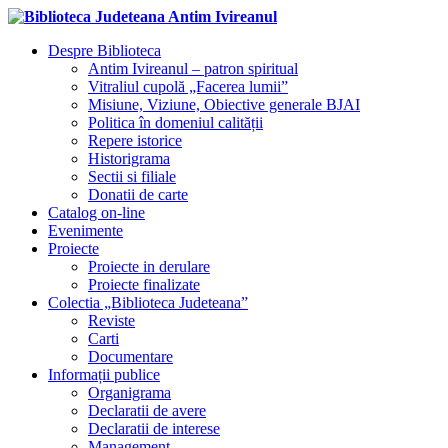
Despre Biblioteca
Antim Ivireanul – patron spiritual
Vitraliul cupolă „Facerea lumii”
Misiune, Viziune, Obiective generale BJAI
Politica în domeniul calității
Repere istorice
Historigrama
Sectii si filiale
Donatii de carte
Catalog on-line
Evenimente
Proiecte
Proiecte in derulare
Proiecte finalizate
Colectia „Biblioteca Judeteana”
Reviste
Carti
Documentare
Informații publice
Organigrama
Declaratii de avere
Declaratii de interese
Management