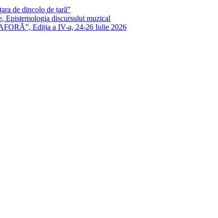
ra de dincolo de țară”
e, Epistemologia discursului muzical
FORĂ”, Ediția a IV-a, 24-26 Iulie 2026