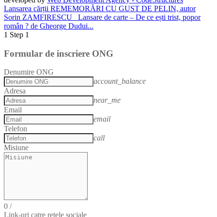
Lansarea cărții REMEMORĂRI CU GUST DE PELIN, autor
Sorin ZAMFIRESCU
Lansare de carte – De ce ești trist, popor
român ? de Gheorge Dudui...
1
Step 1
Formular de inscriere ONG
Denumire ONG
account_balance
Adresa
near_me
Email
email
Telefon
call
Misiune
0
/
Link-uri catre rețele sociale