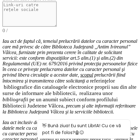
0
/
Iau act de faptul că,
temeiul
prelucrării datelor cu caracter personal
care mă privesc de către Biblioteca Judeţeană ,,Antim Ivireanul”
Vâlcea, furnizate prin prezenta cerere în calitate de solicitant
servicii: este conform dispoziţiilor art.5 alin.(1) şi alin.(2) din
Regulamentul (UE) nr. 679/2016 privind protecţia persoanelor fizice
în ceea ce priveşte prelucrarea datelor cu caracter personal şi
privind libera circulaţie a acestor date
,
scopul
prelucrării fiind
eferinţelor
întocmirea
şi
transmiterea
către solicitanţi a
r
bibliografice
din cataloagele electronice proprii sau din alte
surse de informare ale bibliotecii,
realizarea unor
bibliografii
pe un anumit subiect conform profilului
Bibliotecii Judetene Vâlcea,
precum şi alte
informaţii
referitoare
la Biblioteca Judeţeană Vâlcea şi
la serviciile bibliotecii
.
Iau act inclusiv de drepturile pe care le am (
dreptul de acces
la
datele mele cu caracter personal,
dreptul la rectificarea datelor mele
cu caracter personal inexacte,
dreptul la ştergere
a
datelor
mele cu
caracter personal, dreptul la restricţionarea prelucrării
,
d
reptul la