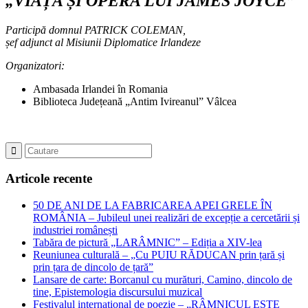
„VIAȚA ȘI OPERA LUI JAMES JOYCE”
Participă domnul PATRICK COLEMAN,
șef adjunct al Misiunii Diplomatice Irlandeze
Organizatori:
Ambasada Irlandei în Romania
Biblioteca Județeană „Antim Ivireanul” Vâlcea
Articole recente
50 DE ANI DE LA FABRICAREA APEI GRELE ÎN
ROMÂNIA – Jubileul unei realizări de excepție a cercetării și
industriei românești
Tabăra de pictură „LARÂMNIC” – Ediția a XIV-lea
Reuniunea culturală – „Cu PUIU RĂDUCAN prin țară și
prin țara de dincolo de țară”
Lansare de carte: Borcanul cu murături, Camino, dincolo de
tine, Epistemologia discursului muzical
Festivalul international de poezie – „RÂMNICUL ESTE