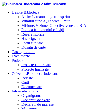
Despre Biblioteca
Antim Ivireanul – patron spiritual
Vitraliul cupolă „Facerea lumii”
Misiune, Viziune, Obiective generale BJAI
Politica în domeniul calității
Repere istorice
Historigrama
Sectii si filiale
Donatii de carte
Catalog on-line
Evenimente
Proiecte
Proiecte in derulare
Proiecte finalizate
Colectia „Biblioteca Judeteana”
Reviste
Carti
Documentare
Informații publice
Organigrama
Declaratii de avere
Declaratii de interese
Management