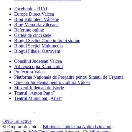
Facebook – BJAI
Europe Direct Valcea
Blog Biblioteci Vâlcene
Blog Memoria vâlceana
Referinte online
Cartea de cinci stele
Blogul Sectiei Carte in limbi straine
Blogul Secției Multimedia
Blogul Filialei Ostroveni
Consiliul Judetean Valcea
Arhiepiscopia Râmnicului
Prefectura Valcea
Platforma Naționala de Pregătire pentru Situații de Urgență
Directia Judeţeană pentru Cultură Vâlcea
Muzeul Judeţean de Istorie
Teatrul „Anton Pann”
Teatrul Municipal „Ariel”
ONG-uri active
© Drepturi de autor -
Biblioteca Judeteana Antim Ivireanul
-
developed by
Web Development Agency - CodeStructures