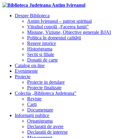
Despre Biblioteca
Antim Ivireanul – patron spiritual
Vitraliul cupolă „Facerea lumii”
Misiune, Viziune, Obiective generale BJAI
Politica în domeniul calității
Repere istorice
Historigrama
Sectii si filiale
Donatii de carte
Catalog on-line
Evenimente
Proiecte
Proiecte in derulare
Proiecte finalizate
Colectia „Biblioteca Judeteana”
Reviste
Carti
Documentare
Informații publice
Organigrama
Declaratii de avere
Declaratii de interese
Management