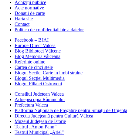
Achiziții publice
Acte normative
Donatii de carte
Harta site
Contact
Politica de confidentialitate a datelor
Facebook – BJAI
Europe Direct Valcea
Blog Biblioteci Vâlcene
Blog Memoria vâlceana
Referinte online
Cartea de cinci stele
Blogul Sectiei Carte in limbi straine
Blogul Secției Multimedia
Blogul Filialei Ostroveni
Consiliul Judetean Valcea
Arhiepiscopia Râmnicului
Prefectura Valcea
Platforma Naționala de Pregătire pentru Situații de Urgență
Directia Judeţeană pentru Cultură Vâlcea
Muzeul Judeţean de Istorie
Teatrul „Anton Pann”
Teatrul Municipal „Ariel”