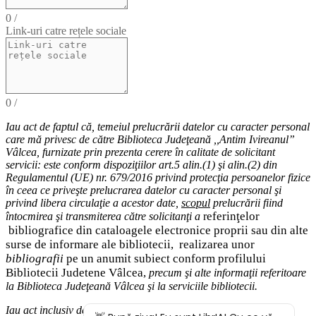
0
/
Link-uri catre rețele sociale
0
/
Iau act de faptul că,
temeiul
prelucrării datelor cu caracter personal
care mă privesc de către Biblioteca Judeţeană ,,Antim Ivireanul”
Vâlcea, furnizate prin prezenta cerere în calitate de solicitant
servicii: este conform dispoziţiilor art.5 alin.(1) şi alin.(2) din
Regulamentul (UE) nr. 679/2016 privind protecţia persoanelor fizice
în ceea ce priveşte prelucrarea datelor cu caracter personal şi
privind libera circulaţie a acestor date
,
scopul
prelucrării fiind
eferinţelor
întocmirea
şi
transmiterea
către solicitanţi a
r
bibliografice
din cataloagele electronice proprii sau din alte
surse de informare ale bibliotecii,
realizarea unor
bibliografii
pe un anumit subiect conform profilului
Bibliotecii Judetene Vâlcea,
precum şi alte
informaţii
referitoare
la Biblioteca Judeţeană Vâlcea şi
la serviciile bibliotecii
.
Iau act inclusiv de drepturile pe care le am (
dreptul de acces
la