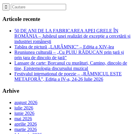
Articole recente
50 DE ANI DE LA FABRICAREA APEI GRELE ÎN
ROMÂNIA – Jubileul unei realizări de excepție a cercetării și
industriei românești
Tabăra de pictură „LARÂMNIC” – Ediția a XIV-lea
Reuniunea culturală – „Cu PUIU RĂDUCAN prin țară și
prin țara de dincolo de țară”
Lansare de carte: Borcanul cu murături, Camino, dincolo de
tine, Epistemologia discursului muzical
Festivalul international de poezie – „RÂMNICUL ESTE
METAFORĂ”, Ediția a IV-a, 24-26 Iulie 2026
Arhive
august 2026
iulie 2026
iunie 2026
mai 2026
aprilie 2026
martie 2026