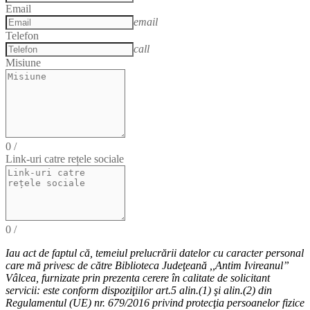
Email
email
Telefon
call
Misiune
0
/
Link-uri catre rețele sociale
0
/
Iau act de faptul că,
temeiul
prelucrării datelor cu caracter personal
care mă privesc de către Biblioteca Judeţeană ,,Antim Ivireanul”
Vâlcea, furnizate prin prezenta cerere în calitate de solicitant
servicii: este conform dispoziţiilor art.5 alin.(1) şi alin.(2) din
Regulamentul (UE) nr. 679/2016 privind protecţia persoanelor fizice