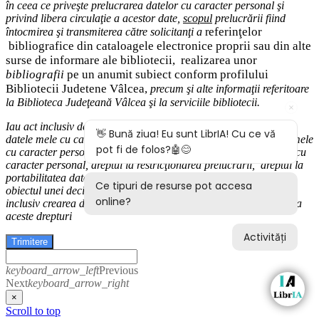
în ceea ce priveşte prelucrarea datelor cu caracter personal şi
privind libera circulaţie a acestor date
,
scopul
prelucrării fiind
eferinţelor
întocmirea
şi
transmiterea
către solicitanţi a
r
bibliografice
din cataloagele electronice proprii sau din alte
surse de informare ale bibliotecii,
realizarea unor
bibliografii
pe un anumit subiect conform profilului
Bibliotecii Judetene Vâlcea,
precum şi alte
informaţii
referitoare
la Biblioteca Judeţeană Vâlcea şi
la serviciile bibliotecii
.
Iau act inclusiv de drepturile pe care le am (
dreptul de acces
la
datele mele cu caracter personal,
dreptul la rectificarea datelor mele
cu caracter personal inexacte,
dreptul la ştergere
a
datelor
mele cu
caracter personal, dreptul la restricţionarea prelucrării
,
d
reptul la
portabilitatea datelor
,
dreptul la opoziţie
, dreptul de a nu face
obiectul
unei decizii bazate exclusiv pe prelucrarea autom
ată,
inclusiv crearea de profiluri) şi modalităţile în care-mi pot exercita
aceste drepturi
Trimitere
keyboard_arrow_left
Previous
Next
keyboard_arrow_right
×
Scroll to top