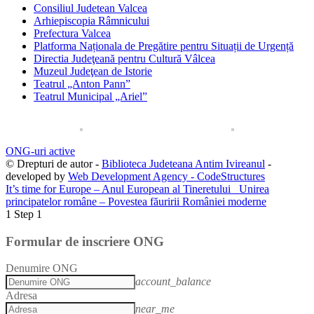
Consiliul Judetean Valcea
Arhiepiscopia Râmnicului
Prefectura Valcea
Platforma Naționala de Pregătire pentru Situații de Urgență
Directia Judeţeană pentru Cultură Vâlcea
Muzeul Judeţean de Istorie
Teatrul „Anton Pann”
Teatrul Municipal „Ariel”
ONG-uri active
© Drepturi de autor -
Biblioteca Judeteana Antim Ivireanul
-
developed by
Web Development Agency - CodeStructures
It’s time for Europe – Anul European al Tineretului
Unirea
principatelor române – Povestea făuririi României moderne
1
Step 1
Formular de inscriere ONG
Denumire ONG
account_balance
Adresa
near_me