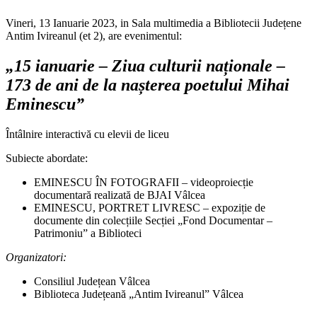
Vineri, 13 Ianuarie 2023, in Sala multimedia a Bibliotecii Județene
Antim Ivireanul (et 2), are evenimentul:
„15 ianuarie – Ziua culturii naționale –
173 de ani de la nașterea poetului Mihai
Eminescu”
Întâlnire interactivă
cu elevii de liceu
Subiecte abordate:
EMINESCU ÎN FOTOGRAFII
–
videoproiecție
documentară realizată de BJAI Vâlcea
EMINESCU, PORTRET LIVRESC
–
expoziție de
documente din colecțiile Secției
„Fond Documentar –
Patrimoniu” a Biblioteci
Organizatori:
Consiliul Județean Vâlcea
Biblioteca Județeană „Antim Ivireanul” Vâlcea