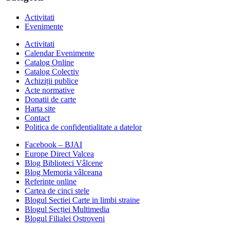
Activitati
Evenimente
Activitati
Calendar Evenimente
Catalog Online
Catalog Colectiv
Achiziții publice
Acte normative
Donatii de carte
Harta site
Contact
Politica de confidentialitate a datelor
Facebook – BJAI
Europe Direct Valcea
Blog Biblioteci Vâlcene
Blog Memoria vâlceana
Referinte online
Cartea de cinci stele
Blogul Sectiei Carte in limbi straine
Blogul Secției Multimedia
Blogul Filialei Ostroveni