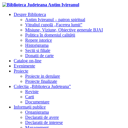
Despre Biblioteca
Antim Ivireanul – patron spiritual
Vitraliul cupolă „Facerea lumii”
Misiune, Viziune, Obiective generale BJAI
Politica în domeniul calității
Repere istorice
Historigrama
Sectii si filiale
Donatii de carte
Catalog on-line
Evenimente
Proiecte
Proiecte in derulare
Proiecte finalizate
Colectia „Biblioteca Judeteana”
Reviste
Carti
Documentare
Informații publice
Organigrama
Declaratii de avere
Declaratii de interese
Management