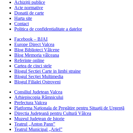
Achiziții publice
Acte normative
Donatii de carte
Harta site
Contact
Politica de confidentialitate a datelor
Facebook – BJAI
Europe Direct Valcea
Blog Biblioteci Vâlcene
Blog Memoria vâlceana
Referinte online
Cartea de cinci stele
Blogul Sectiei Carte in limbi straine
Blogul Secției Multimedia
Blogul Filialei Ostroveni
Consiliul Judetean Valcea
Arhiepiscopia Râmnicului
Prefectura Valcea
Platforma Naționala de Pregătire pentru Situații de Urgență
Directia Judeţeană pentru Cultură Vâlcea
Muzeul Judeţean de Istorie
Teatrul „Anton Pann”
Teatrul Municipal „Ariel”