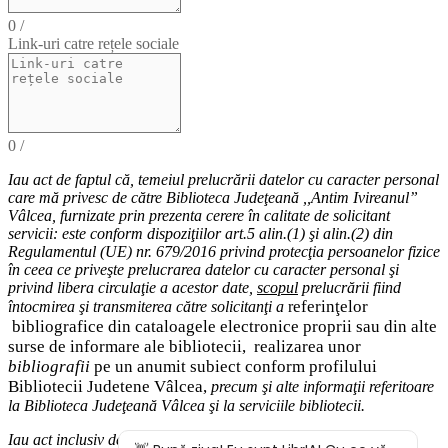
0
/
Link-uri catre rețele sociale
0
/
Iau act de faptul că,
temeiul
prelucrării datelor cu caracter personal
care mă privesc de către Biblioteca Judeţeană ,,Antim Ivireanul”
Vâlcea, furnizate prin prezenta cerere în calitate de solicitant
servicii: este conform dispoziţiilor art.5 alin.(1) şi alin.(2) din
Regulamentul (UE) nr. 679/2016 privind protecţia persoanelor fizice
în ceea ce priveşte prelucrarea datelor cu caracter personal şi
privind libera circulaţie a acestor date
,
scopul
prelucrării fiind
eferinţelor
întocmirea
şi
transmiterea
către solicitanţi a
r
bibliografice
din cataloagele electronice proprii sau din alte
surse de informare ale bibliotecii,
realizarea unor
bibliografii
pe un anumit subiect conform profilului
Bibliotecii Judetene Vâlcea,
precum şi alte
informaţii
referitoare
la Biblioteca Judeţeană Vâlcea şi
la serviciile bibliotecii
.
Iau act inclusiv de drepturile pe care le am (
dreptul de acces
la