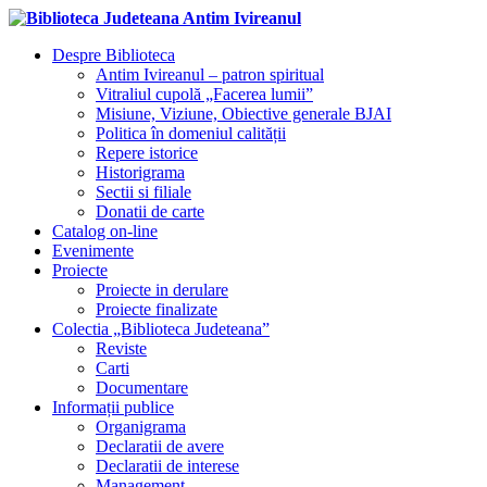
Despre Biblioteca
Antim Ivireanul – patron spiritual
Vitraliul cupolă „Facerea lumii”
Misiune, Viziune, Obiective generale BJAI
Politica în domeniul calității
Repere istorice
Historigrama
Sectii si filiale
Donatii de carte
Catalog on-line
Evenimente
Proiecte
Proiecte in derulare
Proiecte finalizate
Colectia „Biblioteca Judeteana”
Reviste
Carti
Documentare
Informații publice
Organigrama
Declaratii de avere
Declaratii de interese
Management