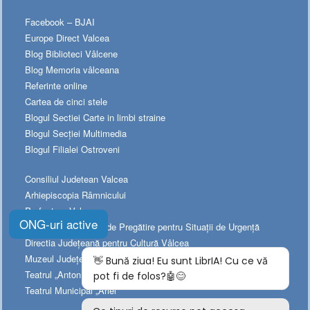
Facebook – BJAI
Europe Direct Valcea
Blog Biblioteci Vâlcene
Blog Memoria vâlceana
Referinte online
Cartea de cinci stele
Blogul Sectiei Carte in limbi straine
Blogul Secției Multimedia
Blogul Filialei Ostroveni
Consiliul Judetean Valcea
Arhiepiscopia Râmnicului
Prefectura Valcea
ONG-uri active
Platforma Naționala de Pregătire pentru Situații de Urgență
Directia Judeţeană pentru Cultură Vâlcea
Muzeul Judeţean de Istorie
Teatrul „Anton Pann”
Teatrul Municipal „Ariel”