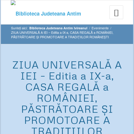
Sunteți aici:
/
Evenimente
/
Biblioteca Judeteana Antim Ivireanul
ZIUA UNIVERSALĂ A IEI – Editia a IX-a, CASA REGALĂ a ROMÂNIEI,
PĂSTRĂTOARE ȘI PROMOTOARE A TRADIȚIILOR ROMÂNEȘTI
ZIUA UNIVERSALĂ A
IEI – Editia a IX-a,
CASA REGALĂ a
ROMÂNIEI,
PĂSTRĂTOARE ȘI
PROMOTOARE A
TRADIȚIILOR