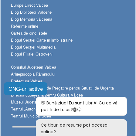
Europe Direct Valcea
Blog Biblioteci Vâlcene
Blog Memoria vâlceana
Referinte online
Cartea de cinci stele
Blogul Sectiei Carte in limbi straine
Blogul Secției Multimedia
Blogul Filialei Ostroveni
Consiliul Judetean Valcea
Arhiepiscopia Râmnicului
Prefectura Valcea
ONG-uri active
Platforma Naționala de Pregătire pentru Situații de Urgență
Directia Judeţeană pentru Cultură Vâlcea
Muzeul Judeţean de Istorie
Teatrul „Anton Pann”
Teatrul Municipal „Ariel”