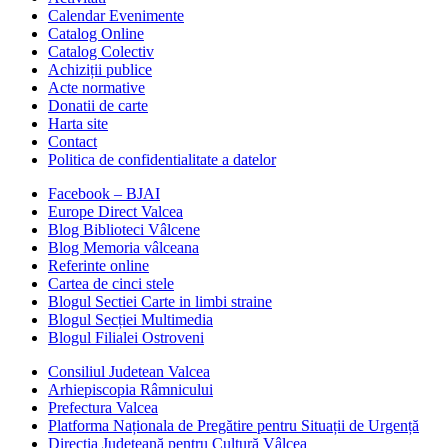
Calendar Evenimente
Catalog Online
Catalog Colectiv
Achiziții publice
Acte normative
Donatii de carte
Harta site
Contact
Politica de confidentialitate a datelor
Facebook – BJAI
Europe Direct Valcea
Blog Biblioteci Vâlcene
Blog Memoria vâlceana
Referinte online
Cartea de cinci stele
Blogul Sectiei Carte in limbi straine
Blogul Secției Multimedia
Blogul Filialei Ostroveni
Consiliul Judetean Valcea
Arhiepiscopia Râmnicului
Prefectura Valcea
Platforma Naționala de Pregătire pentru Situații de Urgență
Directia Judeţeană pentru Cultură Vâlcea