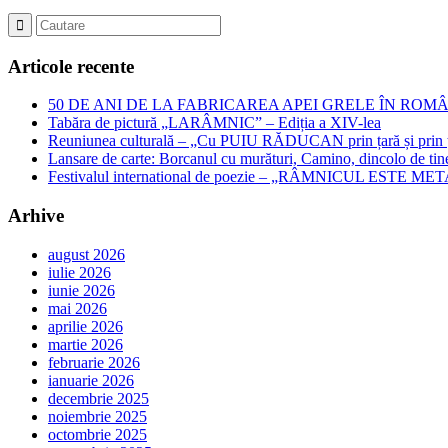
Articole recente
50 DE ANI DE LA FABRICAREA APEI GRELE ÎN ROMÂNIA – Jubil
Tabăra de pictură „LARÂMNIC” – Ediția a XIV-lea
Reuniunea culturală – „Cu PUIU RĂDUCAN prin țară și prin ța
Lansare de carte: Borcanul cu murături, Camino, dincolo de tin
Festivalul international de poezie – „RÂMNICUL ESTE META
Arhive
august 2026
iulie 2026
iunie 2026
mai 2026
aprilie 2026
martie 2026
februarie 2026
ianuarie 2026
decembrie 2025
noiembrie 2025
octombrie 2025