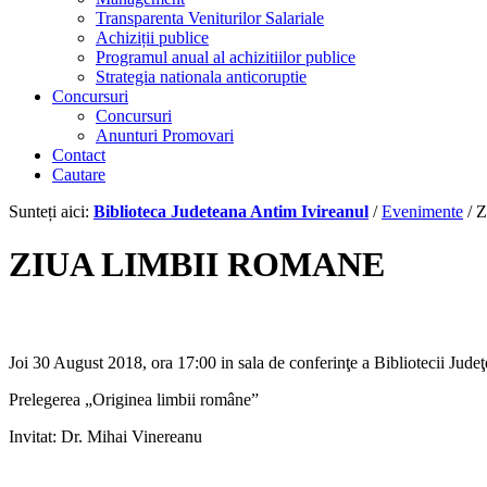
Transparenta Veniturilor Salariale
Achiziții publice
Programul anual al achizitiilor publice
Strategia nationala anticoruptie
Concursuri
Concursuri
Anunturi Promovari
Contact
Cautare
Sunteți aici:
Biblioteca Judeteana Antim Ivireanul
/
Evenimente
/
Z
ZIUA LIMBII ROMANE
Joi 30 August 2018, ora 17:00 in sala de conferinţe a Bibliotecii 
Prelegerea „Originea limbii române”
Invitat: Dr. Mihai Vinereanu