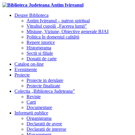
Despre Biblioteca
Antim Ivireanul – patron spiritual
Vitraliul cupolă „Facerea lumii”
Misiune, Viziune, Obiective generale BJAI
Politica în domeniul calității
Repere istorice
Historigrama
Sectii si filiale
Donatii de carte
Catalog on-line
Evenimente
Proiecte
Proiecte in derulare
Proiecte finalizate
Colectia „Biblioteca Judeteana”
Reviste
Carti
Documentare
Informații publice
Organigrama
Declaratii de avere
Declaratii de interese
Management