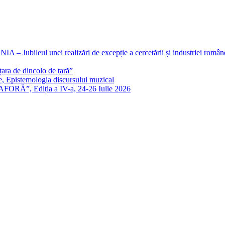
eul unei realizări de excepție a cercetării și industriei române
ra de dincolo de țară”
e, Epistemologia discursului muzical
FORĂ”, Ediția a IV-a, 24-26 Iulie 2026