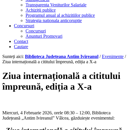
Transparenta Veniturilor Salariale
Achiziții publice
Programul anual al achizitiilor publice
Strategia nationala anticoruptie
Concursuri
Concursuri
Anunturi Promovari
Contact
Cautare
Sunteți aici:
Biblioteca Judeteana Antim Ivireanul
/
Evenimente
/
Ziua internațională a cititului împreună, ediția a X-a
Ziua internațională a cititului
împreună, ediția a X-a
Miercuri, 4 Februarie 2026, orele 08:30 – 12:00, Biblioteca
Județeană „Antim Ivireanul” Vâlcea, găzduiește evenimentul: