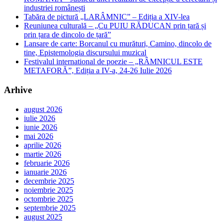
industriei românești
Tabăra de pictură „LARÂMNIC” – Ediția a XIV-lea
Reuniunea culturală – „Cu PUIU RĂDUCAN prin țară și
prin țara de dincolo de țară”
Lansare de carte: Borcanul cu murături, Camino, dincolo de
tine, Epistemologia discursului muzical
Festivalul international de poezie – „RÂMNICUL ESTE
METAFORĂ”, Ediția a IV-a, 24-26 Iulie 2026
Arhive
august 2026
iulie 2026
iunie 2026
mai 2026
aprilie 2026
martie 2026
februarie 2026
ianuarie 2026
decembrie 2025
noiembrie 2025
octombrie 2025
septembrie 2025
august 2025