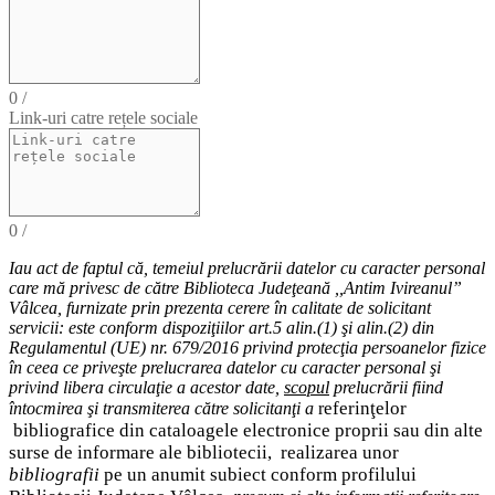
0
/
Link-uri catre rețele sociale
0
/
Iau act de faptul că,
temeiul
prelucrării datelor cu caracter personal
care mă privesc de către Biblioteca Judeţeană ,,Antim Ivireanul”
Vâlcea, furnizate prin prezenta cerere în calitate de solicitant
servicii: este conform dispoziţiilor art.5 alin.(1) şi alin.(2) din
Regulamentul (UE) nr. 679/2016 privind protecţia persoanelor fizice
în ceea ce priveşte prelucrarea datelor cu caracter personal şi
privind libera circulaţie a acestor date
,
scopul
prelucrării fiind
eferinţelor
întocmirea
şi
transmiterea
către solicitanţi a
r
bibliografice
din cataloagele electronice proprii sau din alte
surse de informare ale bibliotecii,
realizarea unor
bibliografii
pe un anumit subiect conform profilului