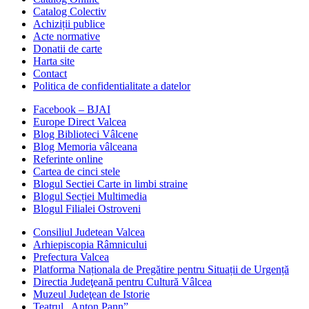
Catalog Colectiv
Achiziții publice
Acte normative
Donatii de carte
Harta site
Contact
Politica de confidentialitate a datelor
Facebook – BJAI
Europe Direct Valcea
Blog Biblioteci Vâlcene
Blog Memoria vâlceana
Referinte online
Cartea de cinci stele
Blogul Sectiei Carte in limbi straine
Blogul Secției Multimedia
Blogul Filialei Ostroveni
Consiliul Judetean Valcea
Arhiepiscopia Râmnicului
Prefectura Valcea
Platforma Naționala de Pregătire pentru Situații de Urgență
Directia Judeţeană pentru Cultură Vâlcea
Muzeul Judeţean de Istorie
Teatrul „Anton Pann”