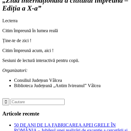
„Ziua internațională a cititului împreună –
Ediția a X-a”
Lecterra
Citim împreună în lumea reală
Ține-te de zici !
Citim împreună acum, aici !
Sesiuni de lectură interactivă pentru copii.
Organizatori:
Consiliul Județean Vâlcea
Biblioteca Județeană „Antim Ivireanul” Vâlcea
Articole recente
50 DE ANI DE LA FABRICAREA APEI GRELE ÎN
ROMÂNIA – Jubileul unei realizări de excepție a cercetării și