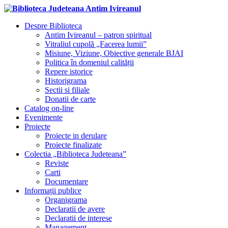
Despre Biblioteca
Antim Ivireanul – patron spiritual
Vitraliul cupolă „Facerea lumii”
Misiune, Viziune, Obiective generale BJAI
Politica în domeniul calității
Repere istorice
Historigrama
Sectii si filiale
Donatii de carte
Catalog on-line
Evenimente
Proiecte
Proiecte in derulare
Proiecte finalizate
Colectia „Biblioteca Judeteana”
Reviste
Carti
Documentare
Informații publice
Organigrama
Declaratii de avere
Declaratii de interese
Management