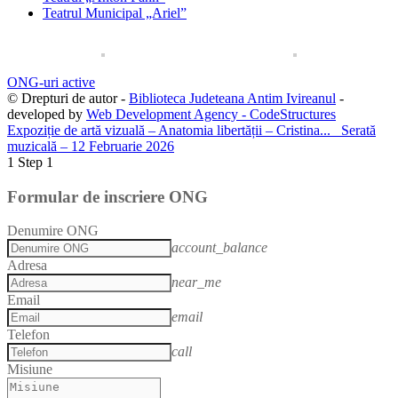
Teatrul Municipal „Ariel”
ONG-uri active
© Drepturi de autor -
Biblioteca Judeteana Antim Ivireanul
-
developed by
Web Development Agency - CodeStructures
Expoziție de artă vizuală – Anatomia libertății – Cristina...
Serată
muzicală – 12 Februarie 2026
1
Step 1
Formular de inscriere ONG
Denumire ONG
account_balance
Adresa
near_me
Email
email
Telefon
call
Misiune