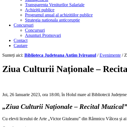
Transparenta Veniturilor Salariale
Achiziții publice
Programul anual al achizitiilor publice
Strategia nationala anticoruptie
Concursuri
Concursuri
Anunturi Promovari
Contact
Cautare
Sunteți aici:
Biblioteca Judeteana Antim Ivireanul
/
Evenimente
/
Z
Ziua Culturii Naționale – Recit
Joi, 26 Ianuarie 2023, ora 18:00, în Holul mare al Bibliotecii Județen
„Ziua Culturii Naționale – Recital Muzical
Cu elevii liceului de Arte „Victor Giuleanu” din Râmnicu Vâlcea și ai l