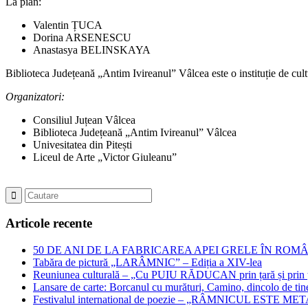
La pian:
Valentin ȚUCA
Dorina ARSENESCU
Anastasya BELINSKAYA
Biblioteca Județeană „Antim Ivireanul” Vâlcea este o instituție de cu
Organizatori:
Consiliul Juțean Vâlcea
Biblioteca Județeană „Antim Ivireanul” Vâlcea
Univesitatea din Pitești
Liceul de Arte „Victor Giuleanu”
Articole recente
50 DE ANI DE LA FABRICAREA APEI GRELE ÎN ROMÂNIA – Jubil
Tabăra de pictură „LARÂMNIC” – Ediția a XIV-lea
Reuniunea culturală – „Cu PUIU RĂDUCAN prin țară și prin ța
Lansare de carte: Borcanul cu murături, Camino, dincolo de tin
Festivalul international de poezie – „RÂMNICUL ESTE META