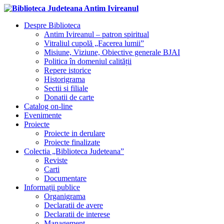
Despre Biblioteca
Antim Ivireanul – patron spiritual
Vitraliul cupolă „Facerea lumii”
Misiune, Viziune, Obiective generale BJAI
Politica în domeniul calității
Repere istorice
Historigrama
Sectii si filiale
Donatii de carte
Catalog on-line
Evenimente
Proiecte
Proiecte in derulare
Proiecte finalizate
Colectia „Biblioteca Judeteana”
Reviste
Carti
Documentare
Informații publice
Organigrama
Declaratii de avere
Declaratii de interese
Management