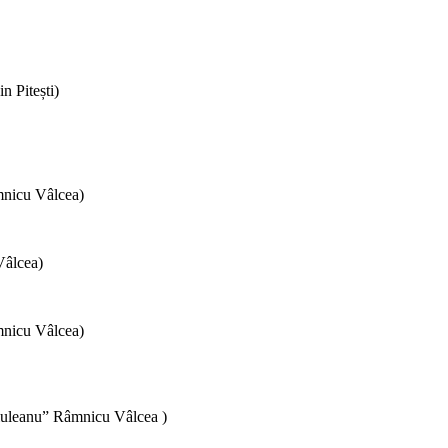
n Pitești)
mnicu Vâlcea)
Vâlcea)
mnicu Vâlcea)
iuleanu” Râmnicu Vâlcea )