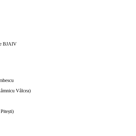
 de BJAIV
umbescu
Râmnicu Vâlcea)
Pitești)