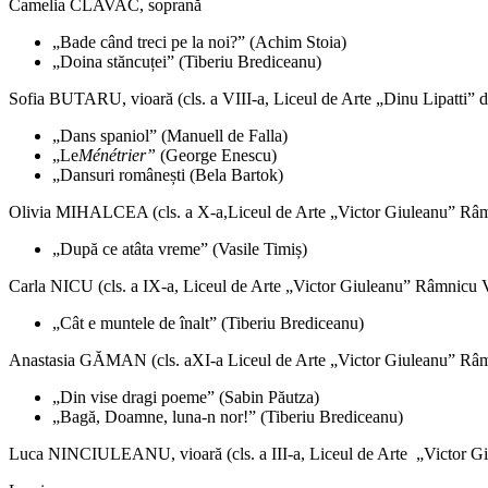
Camelia CLAVAC, soprană
„Bade când treci pe la noi?” (Achim Stoia)
„Doina stăncuței” (Tiberiu Brediceanu)
Sofia BUTARU, vioară (cls. a VIII-a, Liceul de Arte „Dinu Lipatti” di
„Dans spaniol” (Manuell de Falla)
„Le
Ménétrier
”
(George Enescu)
„Dansuri românești (Bela Bartok)
Olivia MIHALCEA (cls. a X-a,Liceul de Arte „Victor Giuleanu” Râ
„După ce atâta vreme” (Vasile Timiș)
Carla NICU (cls. a IX-a, Liceul de Arte „Victor Giuleanu” Râmnicu 
„Cât e muntele de înalt” (Tiberiu Brediceanu)
Anastasia GĂMAN (cls. aXI-a Liceul de Arte „Victor Giuleanu” Râ
„Din vise dragi poeme” (Sabin Păutza)
„Bagă, Doamne, luna-n nor!” (Tiberiu Brediceanu)
Luca NINCIULEANU, vioară (cls. a III-a, Liceul de Arte „Victor G