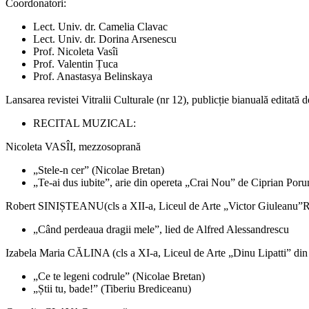
Coordonatori:
Lect. Univ. dr. Camelia Clavac
Lect. Univ. dr. Dorina Arsenescu
Prof. Nicoleta Vasîi
Prof. Valentin Țuca
Prof. Anastasya Belinskaya
Lansarea revistei Vitralii Culturale (nr 12), publicție bianuală editată
RECITAL MUZICAL:
Nicoleta VASÎI, mezzosoprană
„Stele-n cer” (Nicolae Bretan)
„Te-ai dus iubite”, arie din opereta „Crai Nou” de Ciprian Por
Robert SINIȘTEANU(cls a XII-a, Liceul de Arte „Victor Giuleanu”
„Când perdeaua dragii mele”, lied de Alfred Alessandrescu
Izabela Maria CĂLINA (cls a XI-a, Liceul de Arte „Dinu Lipatti” din 
„Ce te legeni codrule” (Nicolae Bretan)
„Știi tu, bade!” (Tiberiu Brediceanu)