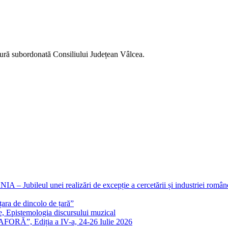
ltură subordonată Consiliului Județean Vâlcea.
eul unei realizări de excepție a cercetării și industriei române
ra de dincolo de țară”
e, Epistemologia discursului muzical
FORĂ”, Ediția a IV-a, 24-26 Iulie 2026