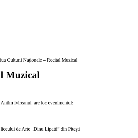
iua Culturii Naționale – Recital Muzical
al Muzical
e Antim Ivireanul, are loc evenimentul:
”
iceului de Arte „Dinu Lipatti” din Pitești