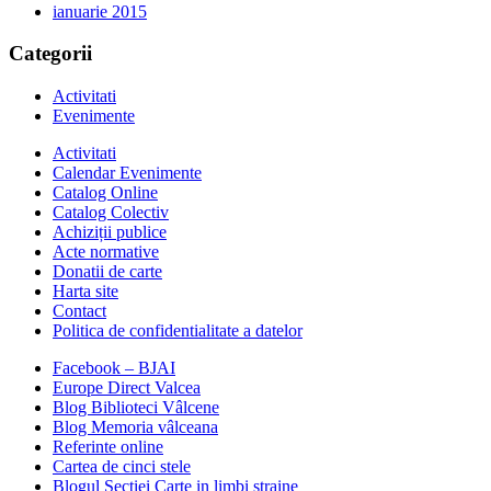
ianuarie 2015
Categorii
Activitati
Evenimente
Activitati
Calendar Evenimente
Catalog Online
Catalog Colectiv
Achiziții publice
Acte normative
Donatii de carte
Harta site
Contact
Politica de confidentialitate a datelor
Facebook – BJAI
Europe Direct Valcea
Blog Biblioteci Vâlcene
Blog Memoria vâlceana
Referinte online
Cartea de cinci stele
Blogul Sectiei Carte in limbi straine