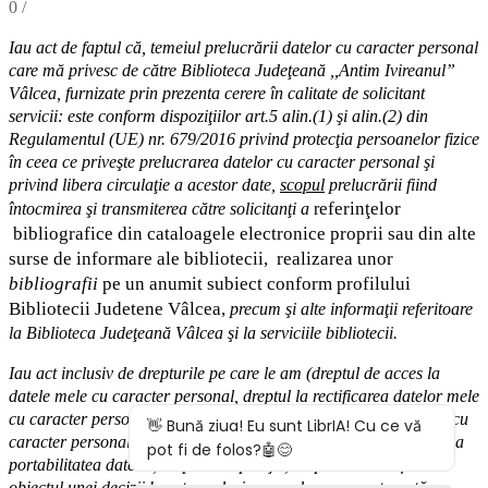
0
/
Iau act de faptul că,
temeiul
prelucrării datelor cu caracter personal
care mă privesc de către Biblioteca Judeţeană ,,Antim Ivireanul”
Vâlcea, furnizate prin prezenta cerere în calitate de solicitant
servicii: este conform dispoziţiilor art.5 alin.(1) şi alin.(2) din
Regulamentul (UE) nr. 679/2016 privind protecţia persoanelor fizice
în ceea ce priveşte prelucrarea datelor cu caracter personal şi
privind libera circulaţie a acestor date
,
scopul
prelucrării fiind
eferinţelor
întocmirea
şi
transmiterea
către solicitanţi a
r
bibliografice
din cataloagele electronice proprii sau din alte
surse de informare ale bibliotecii,
realizarea unor
bibliografii
pe un anumit subiect conform profilului
Bibliotecii Judetene Vâlcea,
precum şi alte
informaţii
referitoare
la Biblioteca Judeţeană Vâlcea şi
la serviciile bibliotecii
.
Iau act inclusiv de drepturile pe care le am (
dreptul de acces
la
datele mele cu caracter personal,
dreptul la rectificarea datelor mele
cu caracter personal inexacte,
dreptul la ştergere
a
datelor
mele cu
caracter personal, dreptul la restricţionarea prelucrării
,
d
reptul la
portabilitatea datelor
,
dreptul la opoziţie
, dreptul de a nu face
obiectul
unei decizii bazate exclusiv pe prelucrarea autom
ată,