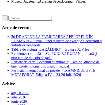
Muzeul Județean „Aurelian Sacerdoțeanu” Vâlcea
Articole recente
50 DE ANI DE LA FABRICAREA APEI GRELE ÎN
ROMÂNIA – Jubileul unei realizări de excepție a cercetării și
industriei românești
Tabăra de pictură „LARÂMNIC” – Ediția a XIV-lea
Reuniunea culturală – „Cu PUIU RĂDUCAN prin țară și
prin țara de dincolo de țară”
Lansare de carte: Borcanul cu murături, Camino, dincolo de
tine, Epistemologia discursului muzical
Festivalul international de poezie – „RÂMNICUL ESTE
METAFORĂ”, Ediția a IV-a, 24-26 Iulie 2026
Arhive
august 2026
iulie 2026
iunie 2026