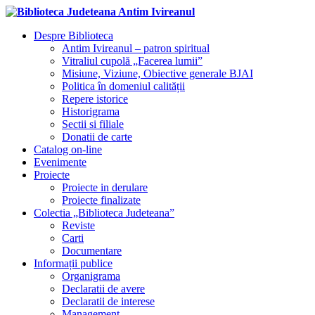
Despre Biblioteca
Antim Ivireanul – patron spiritual
Vitraliul cupolă „Facerea lumii”
Misiune, Viziune, Obiective generale BJAI
Politica în domeniul calității
Repere istorice
Historigrama
Sectii si filiale
Donatii de carte
Catalog on-line
Evenimente
Proiecte
Proiecte in derulare
Proiecte finalizate
Colectia „Biblioteca Judeteana”
Reviste
Carti
Documentare
Informații publice
Organigrama
Declaratii de avere
Declaratii de interese
Management