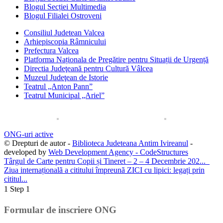
Blogul Secției Multimedia
Blogul Filialei Ostroveni
Consiliul Judetean Valcea
Arhiepiscopia Râmnicului
Prefectura Valcea
Platforma Naționala de Pregătire pentru Situații de Urgență
Directia Judeţeană pentru Cultură Vâlcea
Muzeul Judeţean de Istorie
Teatrul „Anton Pann”
Teatrul Municipal „Ariel”
ONG-uri active
© Drepturi de autor -
Biblioteca Judeteana Antim Ivireanul
-
developed by
Web Development Agency - CodeStructures
Târgul de Carte pentru Copii și Tineret – 2 – 4 Decembrie 202...
Ziua internaționalã a cititului împreunã ZICI cu lipici: legați prin
cititul...
1
Step 1
Formular de inscriere ONG