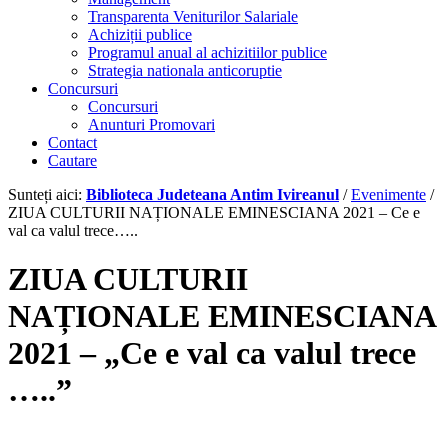
Transparenta Veniturilor Salariale
Achiziții publice
Programul anual al achizitiilor publice
Strategia nationala anticoruptie
Concursuri
Concursuri
Anunturi Promovari
Contact
Cautare
Sunteți aici:
Biblioteca Judeteana Antim Ivireanul
/
Evenimente
/
ZIUA CULTURII NAȚIONALE EMINESCIANA 2021 – Ce e
val ca valul trece…..
ZIUA CULTURII
NAȚIONALE EMINESCIANA
2021 –
„
Ce e val ca valul trece
…..
”