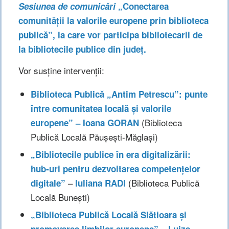
Sesiunea de comunicări
„
Conectarea
comunității la valorile europene prin biblioteca
publică”, la care vor participa bibliotecarii de
la bibliotecile publice din județ.
Vor susține intervenții:
Biblioteca Public
ă
„Antim Petrescu”: punte
între comunitatea locală și valorile
(Biblioteca
europene” – Ioana GORAN
Publică Locală Păușești-Măglași)
„
Bibliotecile publice în era digitalizării:
hub-uri pentru dezvoltarea competențelor
–
(Biblioteca Publică
digitale”
Iuliana RADI
Locală Bunești)
„Biblioteca Publică Locală Slătioara și
promovarea limbilor europene” – Luiza