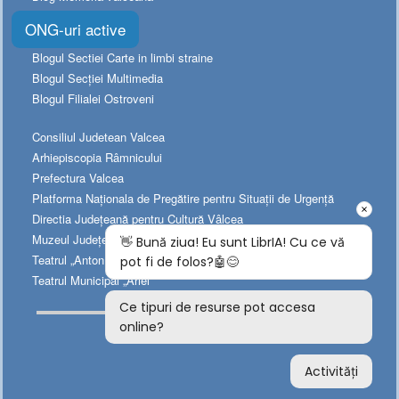
Referinte online
ONG-uri active
Cartea de cinci stele
Blogul Sectiei Carte in limbi straine
Blogul Secției Multimedia
Blogul Filialei Ostroveni
Consiliul Judetean Valcea
Arhiepiscopia Râmnicului
Prefectura Valcea
Platforma Naționala de Pregătire pentru Situații de Urgență
Directia Judeţeană pentru Cultură Vâlcea
Muzeul Judeţean de Istorie
Teatrul „Anton Pann”
Teatrul Municipal „Ariel”