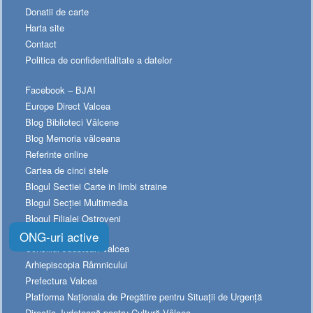
Donatii de carte
Harta site
Contact
Politica de confidentialitate a datelor
Facebook – BJAI
Europe Direct Valcea
Blog Biblioteci Vâlcene
Blog Memoria vâlceana
Referinte online
Cartea de cinci stele
Blogul Sectiei Carte in limbi straine
Blogul Secției Multimedia
Blogul Filialei Ostroveni
ONG-uri active
Consiliul Judetean Valcea
Arhiepiscopia Râmnicului
Prefectura Valcea
Platforma Naționala de Pregătire pentru Situații de Urgență
Directia Judeţeană pentru Cultură Vâlcea