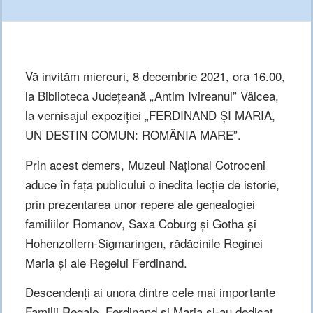
Vă invităm miercuri, 8 decembrie 2021, ora 16.00,
la Biblioteca Județeană „Antim Ivireanul” Vâlcea,
la vernisajul expoziției „FERDINAND ȘI MARIA,
UN DESTIN COMUN: ROMÂNIA MARE”.
Prin acest demers, Muzeul Național Cotroceni
aduce în fața publicului o inedita lecție de istorie,
prin prezentarea unor repere ale genealogiei
familiilor Romanov, Saxa Coburg și Gotha și
Hohenzollern-Sigmaringen, rădăcinile Reginei
Maria și ale Regelui Ferdinand.
Descendenți ai unora dintre cele mai importante
Familii Regale, Ferdinand și Maria și-au dedicat