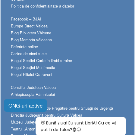
Politica de confidentialitate a datelor
Facebook – BJAI
Europe Direct Valcea
Blog Biblioteci Vâlcene
Blog Memoria vâlceana
Referinte online
Cartea de cinci stele
Blogul Sectiei Carte in limbi straine
Blogul Secției Multimedia
Blogul Filialei Ostroveni
Consiliul Judetean Valcea
Arhiepiscopia Râmnicului
Prefectura Valcea
ONG-uri active
Platforma Naționala de Pregătire pentru Situații de Urgență
Directia Judeţeană pentru Cultură Vâlcea
Muzeul Judeţean de Istorie
Teatrul „Anton Pann”