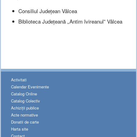
Consiliul Județean Vâlcea
Biblioteca Județeană „Antim Ivireanul” Vâlcea
Activitati
Calendar Evenimente
Catalog Online
Catalog Colectiv
Achiziții publice
Acte normative
Donatii de carte
Harta site
Contact