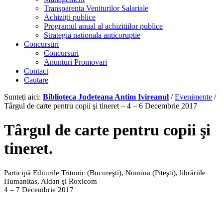
Transparenta Veniturilor Salariale
Achiziții publice
Programul anual al achizitiilor publice
Strategia nationala anticoruptie
Concursuri
Concursuri
Anunturi Promovari
Contact
Cautare
Sunteți aici:
Biblioteca Judeteana Antim Ivireanul
/
Evenimente
/
Târgul de carte pentru copii şi tineret – 4 – 6 Decembrie 2017
Târgul de carte pentru copii şi
tineret.
Participă Editurile Tritonic (Bucureşti), Nomina (Piteşti), librăriile
Humanitas, Aldan şi Roxicom
4 – 7 Decembrie 2017