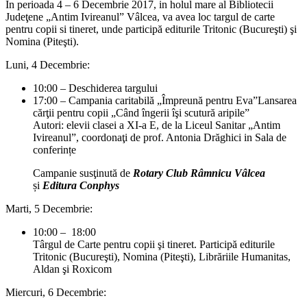
In perioada 4 – 6 Decembrie 2017, in holul mare al Bibliotecii
Judeţene „Antim Ivireanul” Vâlcea, va avea loc targul de carte
pentru copii si tineret, unde participă editurile Tritonic (Bucureşti) şi
Nomina (Piteşti).
Luni, 4 Decembrie:
10:00 – Deschiderea targului
17:00 – Campania caritabilă „Împreună pentru Eva”Lansarea
cărţii pentru copii „Când îngerii îşi scutură aripile”
Autori: elevii clasei a XI-a E, de la Liceul Sanitar „Antim
Ivireanul”, coordonaţi de prof. Antonia Drăghici in Sala de
conferințe
Campanie susţinută de
Rotary Club Râmnicu Vâlcea
și
Editura Conphys
Marti, 5 Decembrie:
10:00 – 18:00
Târgul de Carte pentru copii şi tineret. Participă editurile
Tritonic (Bucureşti), Nomina (Piteşti), Librăriile Humanitas,
Aldan şi Roxicom
Miercuri, 6 Decembrie: