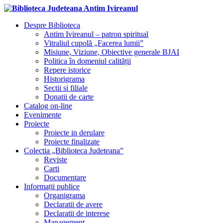
Despre Biblioteca
Antim Ivireanul – patron spiritual
Vitraliul cupolă „Facerea lumii”
Misiune, Viziune, Obiective generale BJAI
Politica în domeniul calității
Repere istorice
Historigrama
Sectii si filiale
Donatii de carte
Catalog on-line
Evenimente
Proiecte
Proiecte in derulare
Proiecte finalizate
Colectia „Biblioteca Judeteana”
Reviste
Carti
Documentare
Informații publice
Organigrama
Declaratii de avere
Declaratii de interese
Management