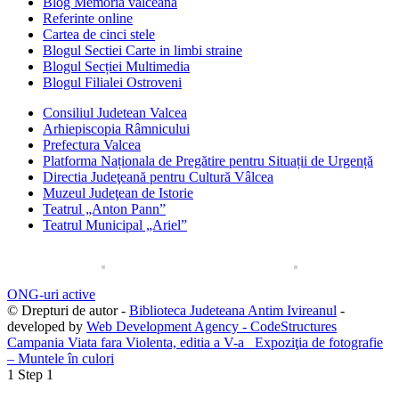
Blog Memoria vâlceana
Referinte online
Cartea de cinci stele
Blogul Sectiei Carte in limbi straine
Blogul Secției Multimedia
Blogul Filialei Ostroveni
Consiliul Judetean Valcea
Arhiepiscopia Râmnicului
Prefectura Valcea
Platforma Naționala de Pregătire pentru Situații de Urgență
Directia Judeţeană pentru Cultură Vâlcea
Muzeul Judeţean de Istorie
Teatrul „Anton Pann”
Teatrul Municipal „Ariel”
ONG-uri active
© Drepturi de autor -
Biblioteca Judeteana Antim Ivireanul
-
developed by
Web Development Agency - CodeStructures
Campania Viata fara Violenta, editia a V-a
Expoziţia de fotografie
– Muntele în culori
1
Step 1