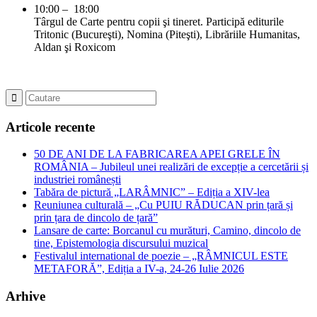
10:00 – 18:00
Târgul de Carte pentru copii şi tineret. Participă editurile
Tritonic (Bucureşti), Nomina (Piteşti), Librăriile Humanitas,
Aldan şi Roxicom
Articole recente
50 DE ANI DE LA FABRICAREA APEI GRELE ÎN
ROMÂNIA – Jubileul unei realizări de excepție a cercetării și
industriei românești
Tabăra de pictură „LARÂMNIC” – Ediția a XIV-lea
Reuniunea culturală – „Cu PUIU RĂDUCAN prin țară și
prin țara de dincolo de țară”
Lansare de carte: Borcanul cu murături, Camino, dincolo de
tine, Epistemologia discursului muzical
Festivalul international de poezie – „RÂMNICUL ESTE
METAFORĂ”, Ediția a IV-a, 24-26 Iulie 2026
Arhive