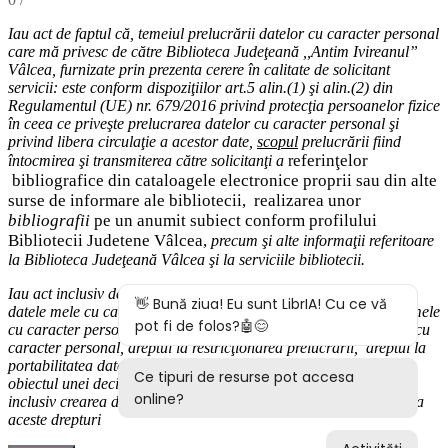
Iau act de faptul că,
temeiul
prelucrării datelor cu caracter personal
care mă privesc de către Biblioteca Judeţeană ,,Antim Ivireanul”
Vâlcea, furnizate prin prezenta cerere în calitate de solicitant
servicii: este conform dispoziţiilor art.5 alin.(1) şi alin.(2) din
Regulamentul (UE) nr. 679/2016 privind protecţia persoanelor fizice
în ceea ce priveşte prelucrarea datelor cu caracter personal şi
privind libera circulaţie a acestor date
,
scopul
prelucrării fiind
eferinţelor
întocmirea
şi
transmiterea
către solicitanţi a
r
bibliografice
din cataloagele electronice proprii sau din alte
surse de informare ale bibliotecii,
realizarea unor
bibliografii
pe un anumit subiect conform profilului
Bibliotecii Judetene Vâlcea,
precum şi alte
informaţii
referitoare
la Biblioteca Judeţeană Vâlcea şi
la serviciile bibliotecii
.
Iau act inclusiv de drepturile pe care le am (
dreptul de acces
la
datele mele cu caracter personal,
dreptul la rectificarea datelor mele
cu caracter personal inexacte,
dreptul la ştergere
a
datelor
mele cu
caracter personal, dreptul la restricţionarea prelucrării
,
d
reptul la
portabilitatea datelor
,
dreptul la opoziţie
, dreptul de a nu face
obiectul
unei decizii bazate exclusiv pe prelucrarea autom
ată,
inclusiv crearea de profiluri) şi modalităţile în care-mi pot exercita
aceste drepturi