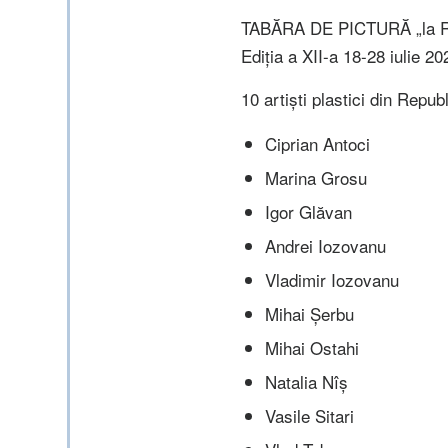
TABĂRA DE PICTURĂ „la 
Ediția a XII-a 18-28 iulie 20
10 artiști plastici din Repu
Ciprian Antoci
Marina Grosu
Igor Glăvan
Andrei Iozovanu
Vladimir Iozovanu
Mihai Șerbu
Mihai Ostahi
Natalia Nîș
Vasile Sitari