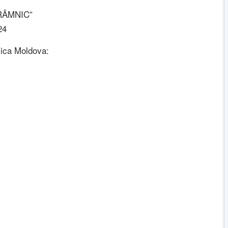
RÂMNIC”
24
blica Moldova: