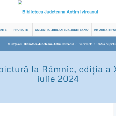
ENTE
PROIECTE
COLECTIA „BIBLIOTECA JUDETEANA”
INFORMAȚII PU
Sunteți aici:
/
Evenimente
/
Tabără de pictur
Biblioteca Judeteana Antim Ivireanul
pictură la Râmnic, ediția a 
iulie 2024