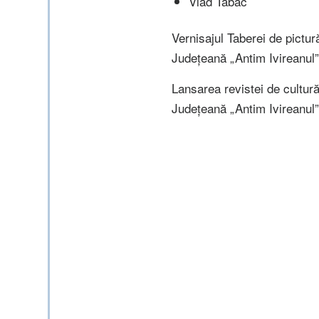
Vlad Tabac
Vernisajul Taberei de pictură
Județeană „Antim Ivireanul
Lansarea revistei de cultură 
Județeană „Antim Ivireanul