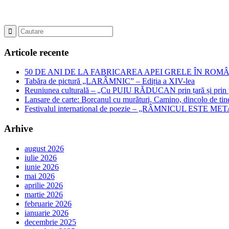
Articole recente
50 DE ANI DE LA FABRICAREA APEI GRELE ÎN ROMÂNIA – Jubil
Tabăra de pictură „LARÂMNIC” – Ediția a XIV-lea
Reuniunea culturală – „Cu PUIU RĂDUCAN prin țară și prin ța
Lansare de carte: Borcanul cu murături, Camino, dincolo de tin
Festivalul international de poezie – „RÂMNICUL ESTE META
Arhive
august 2026
iulie 2026
iunie 2026
mai 2026
aprilie 2026
martie 2026
februarie 2026
ianuarie 2026
decembrie 2025