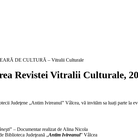
EARĂ DE CULTURĂ – Vitralii Culturale
evistei Vitralii Culturale, 2
tecii Judeţene „Antim Ivireanul” Vâlcea, vă invităm sa luați parte la e
neşti
” – Documentar realizat de Alina Nicola
ă de Biblioteca Judeţeană „
Antim Ivireanul
” Vâlcea