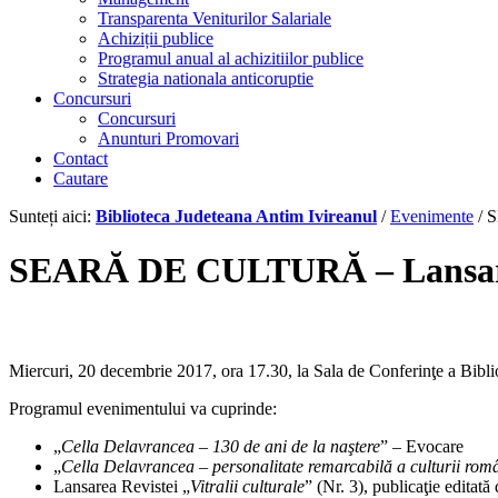
Transparenta Veniturilor Salariale
Achiziții publice
Programul anual al achizitiilor publice
Strategia nationala anticoruptie
Concursuri
Concursuri
Anunturi Promovari
Contact
Cautare
Sunteți aici:
Biblioteca Judeteana Antim Ivireanul
/
Evenimente
/
S
SEARĂ DE CULTURĂ – Lansarea R
Miercuri, 20 decembrie 2017, ora 17.30, la Sala de Conferinţe a Biblio
Programul evenimentului va cuprinde:
„
Cella Delavrancea – 130 de ani de la naştere
” – Evocare
„
Cella Delavrancea – personalitate remarcabilă a culturii româ
Lansarea Revistei „
Vitralii culturale
” (Nr. 3), publicaţie editat