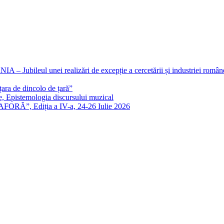
eul unei realizări de excepție a cercetării și industriei române
ra de dincolo de țară”
e, Epistemologia discursului muzical
FORĂ”, Ediția a IV-a, 24-26 Iulie 2026