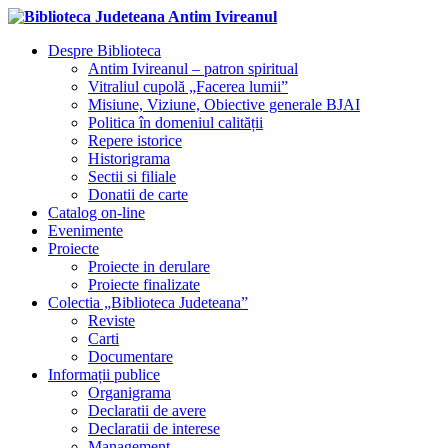
Despre Biblioteca
Antim Ivireanul – patron spiritual
Vitraliul cupolă „Facerea lumii”
Misiune, Viziune, Obiective generale BJAI
Politica în domeniul calității
Repere istorice
Historigrama
Sectii si filiale
Donatii de carte
Catalog on-line
Evenimente
Proiecte
Proiecte in derulare
Proiecte finalizate
Colectia „Biblioteca Judeteana”
Reviste
Carti
Documentare
Informații publice
Organigrama
Declaratii de avere
Declaratii de interese
Management