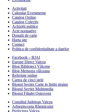
Activitati
Calendar Evenimente
Catalog Online
Catalog Colectiv
Achiziții publice
Acte normative
Donatii de carte
Harta site
Contact
Politica de confidentialitate a datelor
Facebook – BJAI
Europe Direct Valcea
Blog Biblioteci Vâlcene
Blog Memoria vâlceana
Referinte online
Cartea de cinci stele
Blogul Sectiei Carte in limbi straine
Blogul Secției Multimedia
Blogul Filialei Ostroveni
Consiliul Judetean Valcea
Arhiepiscopia Râmnicului
Prefectura Valcea