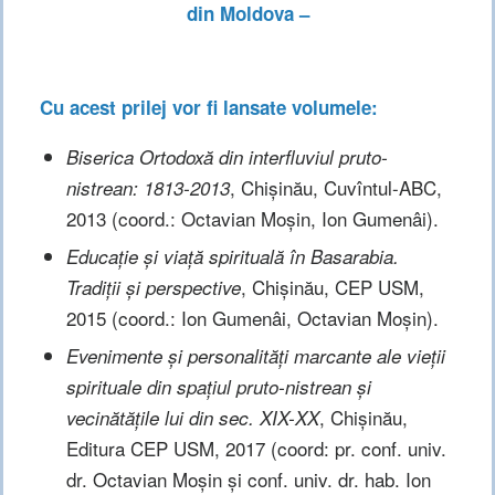
din Moldova –
Cu acest prilej vor fi lansate volumele:
Biserica Ortodoxă din interfluviul pruto-
, Chişinău, Cuvîntul-ABC,
nistrean: 1813-2013
2013 (coord.: Octavian Moşin, Ion Gumenâi).
Educaţie şi viaţă spirituală în Basarabia.
, Chișinău, CEP USM,
Tradiţii şi perspective
2015 (coord.: Ion Gumenâi, Octavian Moşin).
Evenimente și personalități marcante ale vieții
spirituale din spațiul pruto-nistrean și
, Chișinău,
vecinătățile lui din sec. XIX-XX
Editura CEP USM, 2017 (coord: pr. conf. univ.
dr. Octavian Moșin și conf. univ. dr. hab. Ion