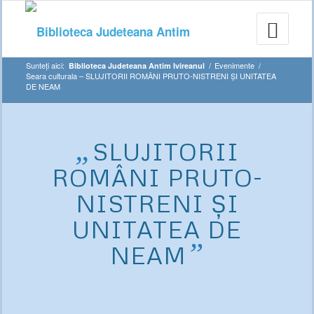
Sunteți aici:
/
Evenimente
/
Biblioteca Judeteana Antim Ivireanul
Seara culturala – SLUJITORII ROMÂNI PRUTO-NISTRENI ȘI UNITATEA
DE NEAM
„
SLUJITORII
ROMÂNI PRUTO-
NISTRENI ȘI
UNITATEA DE
”
NEAM