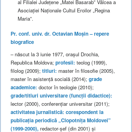
al Filialei Județene „Matei Basarab” Vâlcea a
Asociației Naționale Cultul Eroilor „Regina
Maria”.
Pr. conf. univ. dr. Octavian Moșin – repere
biografice
– născut la 3 iunie 1977, orașul Drochia,
Republica Moldova;
teolog (1999),
profesii:
filolog (2009);
master în filosofie (2005),
titluri:
master în asistență socială (2014);
grade
doctor în teologie (2010);
academice:
grade/titluri universitare (funcții didactice):
lector (2000), conferențiar universitar (2011);
activitatea jurnalistică:
corespondent la
publicația periodică „Clopotnița Moldovei”
redactor-șef (din 2001) și
(1999-2000),