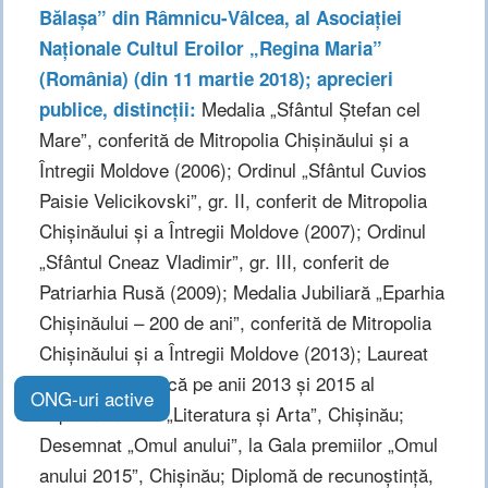
Bălașa” din Râmnicu-Vâlcea, al Asociației
Naționale Cultul Eroilor „Regina Maria”
(România) (din 11 martie 2018);
aprecieri
Medalia „Sfântul Ștefan cel
publice, distincții:
Mare”, conferită de Mitropolia Chișinăului și a
Întregii Moldove (2006); Ordinul „Sfântul Cuvios
Paisie Velicikovski”, gr. II, conferit de Mitropolia
Chișinăului și a Întregii Moldove (2007); Ordinul
„Sfântul Cneaz Vladimir”, gr. III, conferit de
Patriarhia Rusă (2009); Medalia Jubiliară „Eparhia
Chișinăului – 200 de ani”, conferită de Mitropolia
Chișinăului și a Întregii Moldove (2013); Laureat
pentru publicistică pe anii 2013 și 2015 al
ONG-uri active
săptămânalului „Literatura și Arta”, Chișinău;
Desemnat „Omul anului”, la Gala premiilor „Omul
anului 2015”, Chișinău; Diplomă de recunoștință,