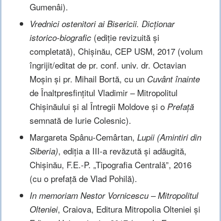
Gumenâi).
Vrednici ostenitori ai Bisericii. Dicționar
(ediție revizuită și
istorico-biografic
completată), Chișinău, CEP USM, 2017 (volum
îngrijit/editat de pr. conf. univ. dr. Octavian
Moșin și pr. Mihail Bortă, cu un
Cuvânt înainte
de Înaltpresfințitul Vladimir – Mitropolitul
Chișinăului și al Întregii Moldove și o
Prefață
semnată de Iurie Colesnic).
Margareta Spânu-Cemârtan,
Lupii (Amintiri din
, ediția a III-a revăzută și adăugită,
Siberia)
Chișinău, F.E.-P. „Tipografia Centrală”, 2016
(cu o prefață de Vlad Pohilă).
In memoriam Nestor Vornicescu – Mitropolitul
, Craiova, Editura Mitropolia Olteniei și
Olteniei