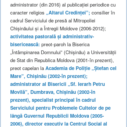
administrator (din 2016) al publicației periodice cu
caracter religios
consilier în
„Altarul Credinței”;
cadrul Serviciului de presă al Mitropoliei
Chișinăului și a Întregii Moldove (2006-2012);
activitatea pastorală și administrativ-
preot-paroh la Biserica
bisericească:
„Întâmpinarea Domnului” (Chișinău) a Universității
de Stat din Republica Moldova (2001-în prezent),
preot capelan la
Academia
de Poliție „Ștefan cel
Mare”, Chișinău (2002-în prezent);
administrator al Bisericii „Sf. Ierarh Petru
Movilă”, Dumbrava, Chișinău (2002-în
prezent), specialist principal în cadrul
Serviciului pentru Problemele Cultelor de pe
lângă Guvernul Republicii Moldova (2005-
2006), director executiv la Centrul Social al