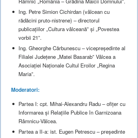
Râmnic „România – Grădina Maicii Domnului”.
Ing. Petre Simion Cichirdan (vâlcean cu
rădăcini pruto-nistrene) – directorul
publicațiilor „Cultura vâlceană” și „Povestea
vorbii 21”.
Ing. Gheorghe Cărbunescu – vicepreședinte al
Filialei Județene „Matei Basarab” Vâlcea a
Asociației Naționale Cultul Eroilor „Regina
Maria”.
Moderatori:
Partea I: cpt. Mihai-Alexandru Radu – ofițer cu
Informarea și Relațiile Publice în Garnizoana
Râmnicu-Vâlcea.
Partea a II-a: ist. Eugen Petrescu – președinte