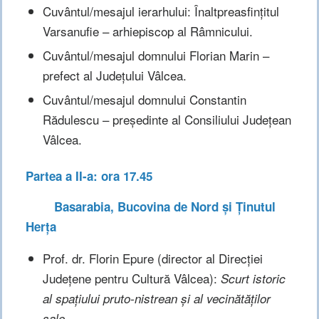
Cuvântul/mesajul ierarhului: Înaltpreasfințitul
Varsanufie – arhiepiscop al Râmnicului.
Cuvântul/mesajul domnului Florian Marin –
prefect al Județului Vâlcea.
Cuvântul/mesajul domnului Constantin
Rădulescu – președinte al Consiliului Județean
Vâlcea.
Partea a II-a: ora 17.45
Basarabia, Bucovina de Nord și Ținutul
Herța
Prof. dr. Florin Epure (director al Direcției
Județene pentru Cultură Vâlcea):
Scurt istoric
al spațiului pruto-nistrean
și al vecinătăților
sale.