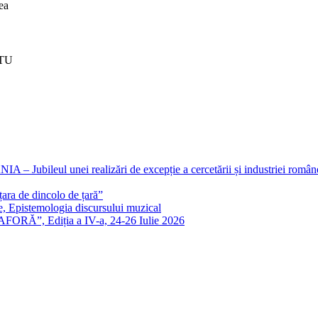
ea
RTU
eul unei realizări de excepție a cercetării și industriei române
ra de dincolo de țară”
e, Epistemologia discursului muzical
FORĂ”, Ediția a IV-a, 24-26 Iulie 2026