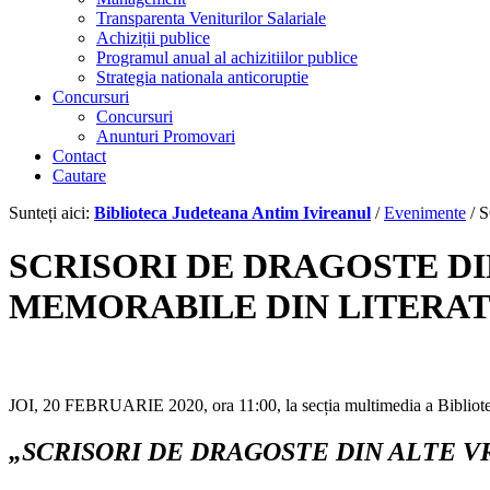
Transparenta Veniturilor Salariale
Achiziții publice
Programul anual al achizitiilor publice
Strategia nationala anticoruptie
Concursuri
Concursuri
Anunturi Promovari
Contact
Cautare
Sunteți aici:
Biblioteca Judeteana Antim Ivireanul
/
Evenimente
/
S
SCRISORI DE DRAGOSTE DI
MEMORABILE DIN LITERA
JOI, 20 FEBRUARIE 2020, ora 11:00, la secția multimedia a Bibliotec
„SCRISORI DE DRAGOSTE DIN ALTE V