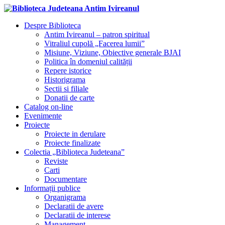
Despre Biblioteca
Antim Ivireanul – patron spiritual
Vitraliul cupolă „Facerea lumii”
Misiune, Viziune, Obiective generale BJAI
Politica în domeniul calității
Repere istorice
Historigrama
Sectii si filiale
Donatii de carte
Catalog on-line
Evenimente
Proiecte
Proiecte in derulare
Proiecte finalizate
Colectia „Biblioteca Judeteana”
Reviste
Carti
Documentare
Informații publice
Organigrama
Declaratii de avere
Declaratii de interese
Management