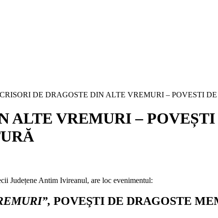
CRISORI DE DRAGOSTE DIN ALTE VREMURI – POVESTI D
N ALTE VREMURI – POVEȘT
TURĂ
ii Județene Antim Ivireanul, are loc evenimentul:
REMURI”,
POVEŞTI DE DRAGOSTE ME