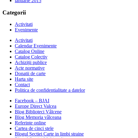
ianuarie 2015
Categorii
Activitati
Evenimente
Activitati
Calendar Evenimente
Catalog Online
Catalog Colectiv
Achiziții publice
Acte normative
Donatii de carte
Harta site
Contact
Politica de confidentialitate a datelor
Facebook – BJAI
Europe Direct Valcea
Blog Biblioteci Vâlcene
Blog Memoria vâlceana
Referinte online
Cartea de cinci stele
Blogul Sectiei Carte in limbi straine