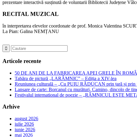
prezentare interactivă susținută de voluntarii Bibliotecii Județene Vâlc
RECITAL MUZICAL
în interpretarea elevelor coordonate de prof. Monica Valentina SCU
La Pian: Galina NEMȚANU
Articole recente
50 DE ANI DE LA FABRICAREA APEI GRELE ÎN ROMÂNIA – Jubil
Tabăra de pictură „LARÂMNIC” – Ediția a XIV-lea
Reuniunea culturală – „Cu PUIU RĂDUCAN prin țară și prin ța
Lansare de carte: Borcanul cu murături, Camino, dincolo de tin
Festivalul international de poezie – „RÂMNICUL ESTE META
Arhive
august 2026
iulie 2026
iunie 2026
mai 2026