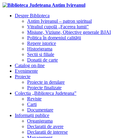
Despre Biblioteca
Antim Ivireanul – patron spiritual
Vitraliul cupolă „Facerea lumii”
Misiune, Viziune, Obiective generale BJAI
Politica în domeniul calității
Repere istorice
Historigrama
Sectii si filiale
Donatii de carte
Catalog on-line
Evenimente
Proiecte
Proiecte in derulare
Proiecte finalizate
Colectia „Biblioteca Judeteana”
Reviste
Carti
Documentare
Informații publice
Organigrama
Declaratii de avere
Declaratii de interese
Management