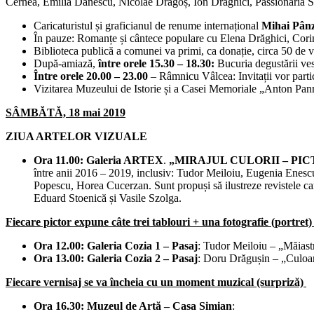
Cernea, Emilia Dănescu, Nicolae Dragoș, Ion Drăghici, Passionaria 
Caricaturistul și graficianul de renume internațional
Mihai Pân
În pauze: Romanțe și cântece populare cu Elena Drăghici, Cor
Biblioteca publică a comunei va primi, ca donație, circa 50 de v
După-amiază,
între orele 15.30 – 18.30:
Bucuria degustării ves
Între orele 20.00 – 23.00
– Râmnicu Vâlcea: Invitații vor part
Vizitarea Muzeului de Istorie și a Casei Memoriale „Anton Pann”
SÂMBĂTĂ, 18 mai 2019
ZIUA ARTELOR VIZUALE
Ora 11.00: Galeria ARTEX
.
„MIRAJUL CULORII – PI
între anii 2016 – 2019, inclusiv: Tudor Meiloiu, Eugenia Enes
Popescu, Horea Cucerzan. Sunt propuși să ilustreze revistele ca
Eduard Stoenică și Vasile Szolga.
Fiecare pictor expune câte trei tablouri + una fotografie (portret)
Ora 12.00: Galeria Cozia 1 – Pasaj
: Tudor Meiloiu – „Măiast
Ora 13.00: Galeria Cozia 2 – Pasaj
: Doru Drăgușin – „Culoare
Fiecare vernisaj se va încheia cu un moment muzical (surpriză)
Ora 16.30: Muzeul de Artă – Casa Simian
: