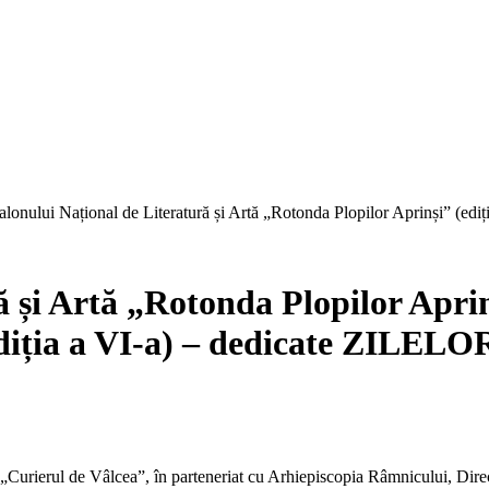
alonului Național de Literatură și Artă „Rotonda Plopilor Aprinși” (ediția
ă și Artă
„
Rotonda Plopilor Apri
 (ediția a VI-a) – dedicate ZI
 „Curierul de Vâlcea”, în parteneriat cu Arhiepiscopia Râmnicului, Dire