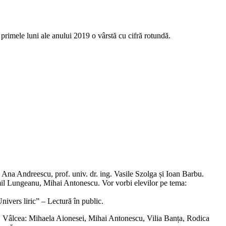
 în primele luni ale anului 2019 o vârstă cu cifră rotundă.
cu, Ana Andreescu, prof. univ. dr. ing. Vasile Szolga și Ioan Barbu.
 Emil Lungeanu, Mihai Antonescu. Vor vorbi elevilor pe tema:
nivers liric” – Lectură în public.
a Rm. Vâlcea: Mihaela Aionesei, Mihai Antonescu, Vilia Banța, Rodica