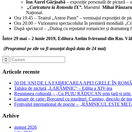
Ion Aurel Gârjoabă
– expoziție personală de pictură – 
„Caricatura la Rotonda IX”.
Maestrul
Mihai Pânzar
Național.
Ora 19.45 – Teatrul „Anton Pann” – vernisajul expoziției de pict
Ora 20.00 – Vizionarea spectacolului în premieră mondială „Cră
După spectacol – „Dialog cu reputatul romancier și dramaturg f
Între 29 mai – 2 iunie 2019, Editura Antim Ivireanul din Rm. Vâlc
(Programul pe zile va fi anunțat după data de 24 mai)
Articole recente
50 DE ANI DE LA FABRICAREA APEI GRELE ÎN ROMÂNIA – Jubil
Tabăra de pictură „LARÂMNIC” – Ediția a XIV-lea
Reuniunea culturală – „Cu PUIU RĂDUCAN prin țară și prin ța
Lansare de carte: Borcanul cu murături, Camino, dincolo de tin
Festivalul international de poezie – „RÂMNICUL ESTE META
Arhive
august 2026