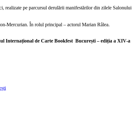
ci, realizate pe parcursul derulării manifestărilor din zilele Salonului
on-Mercurian. În rolul principal – actorul Marian Râlea.
nul Internațional de Carte Bookfest București – ediția a XIV-a
ști