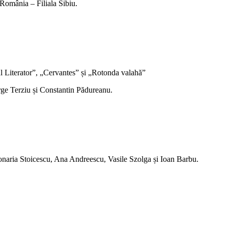
România – Filiala Sibiu.
oul Literator”, „Cervantes” și „Rotonda valahă”
ge Terziu și Constantin Pădureanu.
ssionaria Stoicescu, Ana Andreescu, Vasile Szolga și Ioan Barbu.