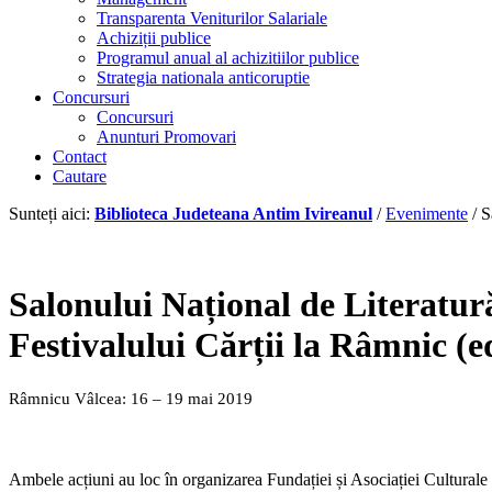
Transparenta Veniturilor Salariale
Achiziții publice
Programul anual al achizitiilor publice
Strategia nationala anticoruptie
Concursuri
Concursuri
Anunturi Promovari
Contact
Cautare
Sunteți aici:
Biblioteca Judeteana Antim Ivireanul
/
Evenimente
/
S
Salonului Național de Literatur
Festivalului Cărții la Râmnic
Râmnicu Vâlcea: 16 – 19 mai 2019
Ambele acțiuni au loc în organizarea Fundației și Asociației Culturale