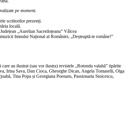
eană.
realizate
pe moment.
e scriitorilor prezenți.
ăria locală.
ul Județean „Aurelian Sacerdoțeanu” Vâlcea
ul muzicii Imnului Național al României, „Deșteaptă-te române!”
care au ilustrat (sau vor ilustra) revistele „Rotonda valahă” tipărite
Sava, Irina Sava, Dan Cioca, Gheorghe Dican, Angela Tomaselli, Olga
ârjoabă, Tina Popa și Georgiana Poenaru, Passionaria Stoicescu,