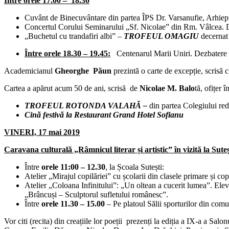
Între orele 17.00 – 18.30
Cuvânt de Binecuvântare din partea ÎPS Dr. Varsanufie, Arhie
Concertul Corului Seminarului „Sf. Nicolae” din Rm. Vâlcea. D
„Buchetul cu trandafiri albi” –
TROFEUL OMAGIU
decernat s
Între orele 18.30 – 19.45:
Centenarul Marii Uniri. Dezbatere 
Academicianul
Gheorghe Păun
prezintă o carte de excepție, scrisă
Cartea a apărut acum 50 de ani, scrisă de
Nicolae M. Balo
tă, ofițer
TROFEUL ROTONDA VALAHĂ –
din partea Colegiului reda
Cină festivă la Restaurant Grand Hotel Sofianu
VINERI, 17 mai 2019
Caravana culturală „Râmnicul literar și artistic”
în vizită la Sut
Între
orele 11:00 – 12.30
, la Școala Sutești:
Atelier „Mirajul copilăriei” cu școlarii din clasele primare și co
Atelier „Coloana Infinitului”: „Un oltean a cucerit lumea”. Ele
„Brâncuși – Sculptorul sufletului românesc”.
Între
orele 11.30 – 15.00
– Pe platoul Sălii sporturilor din comu
Vor citi (recita) din creațiile lor poeții prezenți la ediția a IX-a a 