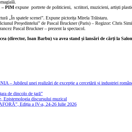
omagială.
u – PIM
expune portrete de politicieni, scriitori, muzicieni, artiști plasti
ură „În spatele scenei”. Expune pictorița Mirela Trăistaru.
ciunul Președintelui” de Pascal Bruckner (Paris) – Regizor: Chris Simi
rancez Pascal Bruckner – prezent la spectacol.
ea (director, Ioan Barbu) va avea stand și lansări de cărți la Salo
eul unei realizări de excepție a cercetării și industriei române
ra de dincolo de țară”
e, Epistemologia discursului muzical
FORĂ”, Ediția a IV-a, 24-26 Iulie 2026