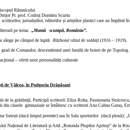
piscopul Râmnicului
irijor Pr. prof. Codruț Dumitru Scurtu
criitorilor, jurnaliștilor, editorilor și artiștilor plastici care au împlinit
literară pe tema:
„Mamă scumpă, România”.
 cu sânge pe câmpul de luptă:
Războiul văzut de soldați (1916 – 1919
).
 în grad de Comandor, descendentul unei familii de boieri de pe Topolog.
cțional – oferit unor personalități culturale
ești de Vâlcea, în Podgoria Drăgășani
piii de la grădiniță. Participă scriitorii: Eliza Roha, Passionaria Stoices
vii din clasele gimnaziale se întâlnesc cu scriitorii Ana Calina Garaș,
na Sutești (dacă timpul permite) sau în Sala sporturilor (dacă plouă): „U
Salonului Național de Literatură și Artă „Rotonda Plopilor Aprinși” de l