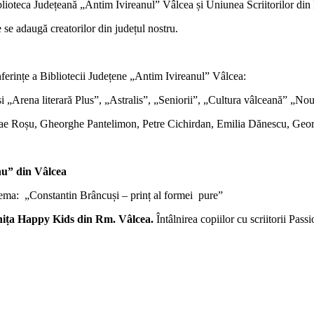
ioteca Județeană „Antim Ivireanul” Vâlcea și Uniunea Scriitorilor din 
are se adaugă creatorilor din județul nostru.
nferințe a Bibliotecii Județene „Antim Ivireanul” Vâlcea:
ă” și „Arena literară Plus”, „Astralis”, „Seniorii”, „Cultura vâlceană” „N
lae Roșu, Gheorghe Pantelimon, Petre Cichirdan, Emilia Dănescu, Geor
nu” din Vâlcea
 tema: „Constantin Brâncuși – prinț al formei pure”
dinița Happy Kids din Rm. Vâlcea.
Întâlnirea copiilor cu scriitorii Pa