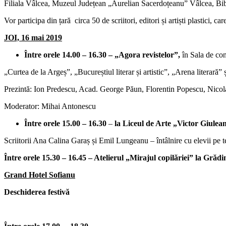
Filiala Vâlcea, Muzeul Județean „Aurelian Sacerdoțeanu” Vâlcea, Bibl
Vor participa din țară circa 50 de scriitori, editori și artiști plastici, c
JOI, 16 mai 2019
Între orele 14.00 – 16.30 – „Agora revistelor”,
în Sala de co
„Curtea de la Argeș”, „Bucureștiul literar și artistic”, „Arena literar
Prezintă: Ion Predescu, Acad. George Păun, Florentin Popescu, Nico
Moderator: Mihai Antonescu
Între orele 15.00 – 16.30
–
la Liceul de Arte „Victor Giulea
Scriitorii Ana Calina Garaș și Emil Lungeanu – întâlnire cu elevii pe
Între orele 15.30 – 16.45 – Atelierul „Mirajul copilăriei” la Gră
Grand Hotel Sofianu
Deschiderea festivă