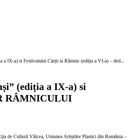
 a IX-a) si Festivalului Cărții la Râmnic (ediția a VI-a) – ded...
nși
”
(ediția a IX-a) si
LELOR RÂMNICULUI
cția de Cultură Vâlcea, Uniunea Artiștilor Plastici din România –