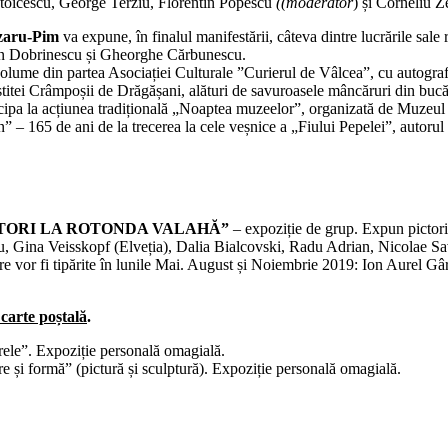
Stoicescu, George Terziu, Florentin Popescu
((moderator
) și Corneliu Z
zaru-Pim
va expune, în finalul manifestării, câteva dintre lucrările sale 
in Dobrinescu și Gheorghe Cărbunescu.
olume din partea Asociației Culturale ”Curierul de Vâlcea”, cu autografel
titei Crâmpoșii de Drăgășani, alături de savuroasele mâncăruri din bucăt
icipa la acțiunea tradițională „Noaptea muzeelor”, organizată de Muze
 – 165 de ani de la trecerea la cele veșnice a „Fiului Pepelei”, autor
CTORI LA ROTONDA VALAHĂ”
– expoziție de grup. Expun pictorii 
cu, Gina Veisskopf (Elveția), Dalia Bialcovski, Radu Adrian, Nicolae 
re vor fi tipărite în lunile Mai. August și Noiembrie 2019: Ion Aurel G
 carte poștală
.
rele”. Expoziție personală omagială.
 și formă” (pictură și sculptură). Expoziție personală omagială.