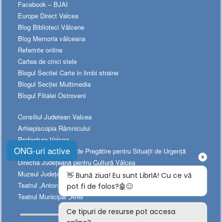
Facebook – BJAI
Europe Direct Valcea
Blog Biblioteci Vâlcene
Blog Memoria vâlceana
Referinte online
Cartea de cinci stele
Blogul Sectiei Carte in limbi straine
Blogul Secției Multimedia
Blogul Filialei Ostroveni
Consiliul Judetean Valcea
Arhiepiscopia Râmnicului
Prefectura Valcea
ONG-uri active
Platforma Naționala de Pregătire pentru Situații de Urgență
Directia Judeţeană pentru Cultură Vâlcea
Muzeul Judeţean de Istorie
Teatrul „Anton Pann”
Teatrul Municipal „Ariel”