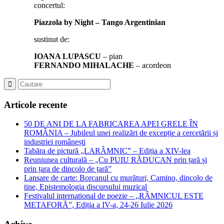
concertul:
Piazzola by Night – Tango Argentinian
sustinut de:
IOANA LUPASCU
– pian
FERNANDO MIHALACHE
– acordeon
Articole recente
50 DE ANI DE LA FABRICAREA APEI GRELE ÎN
ROMÂNIA – Jubileul unei realizări de excepție a cercetării și
industriei românești
Tabăra de pictură „LARÂMNIC” – Ediția a XIV-lea
Reuniunea culturală – „Cu PUIU RĂDUCAN prin țară și
prin țara de dincolo de țară”
Lansare de carte: Borcanul cu murături, Camino, dincolo de
tine, Epistemologia discursului muzical
Festivalul international de poezie – „RÂMNICUL ESTE
METAFORĂ”, Ediția a IV-a, 24-26 Iulie 2026