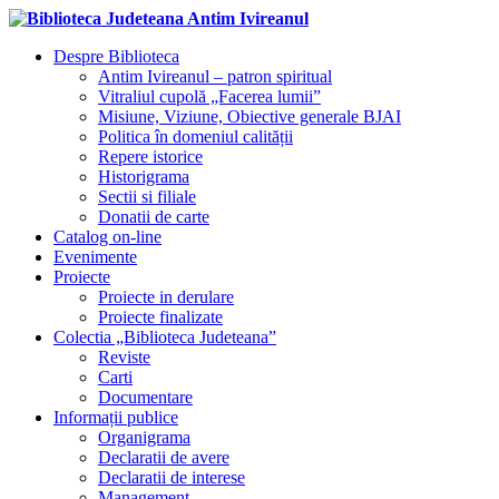
Despre Biblioteca
Antim Ivireanul – patron spiritual
Vitraliul cupolă „Facerea lumii”
Misiune, Viziune, Obiective generale BJAI
Politica în domeniul calității
Repere istorice
Historigrama
Sectii si filiale
Donatii de carte
Catalog on-line
Evenimente
Proiecte
Proiecte in derulare
Proiecte finalizate
Colectia „Biblioteca Judeteana”
Reviste
Carti
Documentare
Informații publice
Organigrama
Declaratii de avere
Declaratii de interese
Management