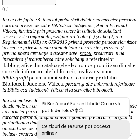
0
/
Iau act de faptul că,
temeiul
prelucrării datelor cu caracter personal
care mă privesc de către Biblioteca Judeţeană ,,Antim Ivireanul”
Vâlcea, furnizate prin prezenta cerere în calitate de solicitant
servicii: este conform dispoziţiilor art.5 alin.(1) şi alin.(2) din
Regulamentul (UE) nr. 679/2016 privind protecţia persoanelor fizice
în ceea ce priveşte prelucrarea datelor cu caracter personal şi
privind libera circulaţie a acestor date
,
scopul
prelucrării fiind
eferinţelor
întocmirea
şi
transmiterea
către solicitanţi a
r
bibliografice
din cataloagele electronice proprii sau din alte
surse de informare ale bibliotecii,
realizarea unor
bibliografii
pe un anumit subiect conform profilului
Bibliotecii Judetene Vâlcea,
precum şi alte
informaţii
referitoare
la Biblioteca Judeţeană Vâlcea şi
la serviciile bibliotecii
.
Iau act inclusiv de drepturile pe care le am (
dreptul de acces
la
datele mele cu caracter personal,
dreptul la rectificarea datelor mele
cu caracter personal inexacte,
dreptul la ştergere
a
datelor
mele cu
caracter personal, dreptul la restricţionarea prelucrării
,
d
reptul la
portabilitatea datelor
,
dreptul la opoziţie
, dreptul de a nu face
obiectul
unei decizii bazate exclusiv pe prelucrarea autom
ată,
inclusiv crearea de profiluri) şi modalităţile în care-mi pot exercita