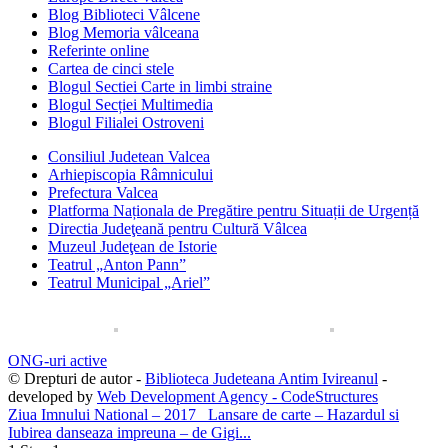
Blog Biblioteci Vâlcene
Blog Memoria vâlceana
Referinte online
Cartea de cinci stele
Blogul Sectiei Carte in limbi straine
Blogul Secției Multimedia
Blogul Filialei Ostroveni
Consiliul Judetean Valcea
Arhiepiscopia Râmnicului
Prefectura Valcea
Platforma Naționala de Pregătire pentru Situații de Urgență
Directia Judeţeană pentru Cultură Vâlcea
Muzeul Judeţean de Istorie
Teatrul „Anton Pann”
Teatrul Municipal „Ariel”
ONG-uri active
© Drepturi de autor -
Biblioteca Judeteana Antim Ivireanul
-
developed by
Web Development Agency - CodeStructures
Ziua Imnului National – 2017
Lansare de carte – Hazardul si
Iubirea danseaza impreuna – de Gigi...