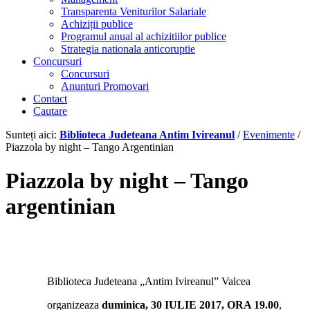
Transparenta Veniturilor Salariale
Achiziții publice
Programul anual al achizitiilor publice
Strategia nationala anticoruptie
Concursuri
Concursuri
Anunturi Promovari
Contact
Cautare
Sunteți aici:
Biblioteca Judeteana Antim Ivireanul
/
Evenimente
/
Piazzola by night – Tango Argentinian
Piazzola by night – Tango
argentinian
Biblioteca Judeteana „Antim Ivireanul” Valcea
organizeaza
duminica, 30 IULIE 2017, ORA 19.00
,